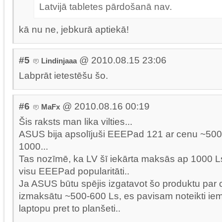
Latvijā tabletes pārdošanā nav.
kā nu ne, jebkurā aptiekā!
#5
@ 2010.08.15 23:06
Lindinjaaa
Labprāt ietestēšu šo.
#6
@ 2010.08.16 00:19
MaFx
Šis raksts man lika vilties...
ASUS bija apsolījuši EEEPad 121 ar cenu ~500 
1000...
Tas nozīmē, ka LV šī iekārta maksās ap 1000 L
visu EEEPad popularitāti..
Ja ASUS būtu spējis izgatavot šo produktu par 
izmaksātu ~500-600 Ls, es pavisam noteikti iem
laptopu pret to planšeti..