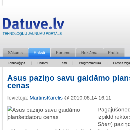
Sākums
Raksti
Forums
Reklāma
Profils
Tehnoloģijas
Padomi
Testi
Programmatūra
Preses ziņ
Asus paziņo savu gaidāmo plan
cenas
Ievietoja:
MartinsKarelis
@ 2010.08.14 16:11
Pagājušoned
izpilddirekto
Shen
) paziņ