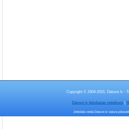
Copyright © 2004-2015, Datuve.lv - T
Datuve.lv lietošanas noteikumi
|
R
Jebkāda veida Datuve.lv satura pārpublic