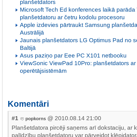
planšetdators
Microsoft Tech Ed konferences laikā parād
planšetdatoru ar četru kodolu procesoru
Apple izdevies pārtraukt Samsung planšetdat
Austrālijā
Jaunais planšetdators LG Optimus Pad no 
Baltijā
Asus paziņo par Eee PC X101 netbooku
ViewSonic ViewPad 10Pro: planšetdators ar
operētājsistēmām
Komentāri
#1
@ 2010.08.14 21:00
popkorns
Planšetdatora pircēji saņems arī dokstaciju, ar 
palīdzību planšetdatoru var pārveidot klēpjdato