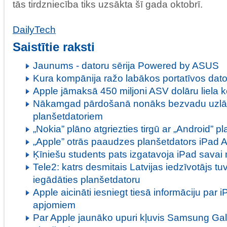
tās tirdzniecība tiks uzsākta šī gada oktobrī.
DailyTech
Saistītie raksti
Jaunums - datoru sērija Powered by ASUS
Kura kompānija ražo labākos portatīvos dat
Apple jāmaksā 450 miljoni ASV dolāru liela
Nākamgad pārdošanā nonāks bezvadu uzlād
planšetdatoriem
„Nokia” plāno atgriezties tirgū ar „Android” p
„Apple” otrās paaudzes planšetdators iPad A
Ķīniešu students pats izgatavoja iPad savai 
Tele2: katrs desmitais Latvijas iedzīvotājs tu
iegādāties planšetdatoru
Apple aicināti iesniegt tiesā informāciju par
apjomiem
Par Apple jaunāko upuri kļuvis Samsung Gal