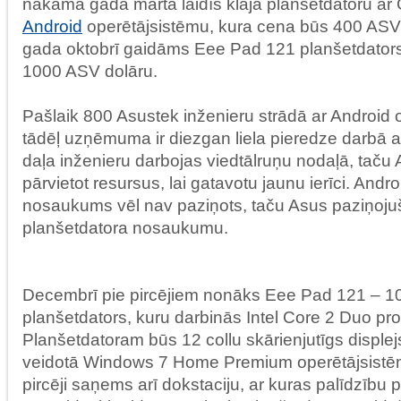
nākamā gada martā laidīs klajā planšetdatoru ar
Android
operētājsistēmu, kura cena būs 400 ASV 
gada oktobrī gaidāms Eee Pad 121 planšetdators
1000 ASV dolāru.
Pašlaik 800 Asustek inženieru strādā ar Android 
tādēļ uzņēmuma ir diezgan liela pieredze darbā a
daļa inženieru darbojas viedtālruņu nodaļā, taču
pārvietot resursus, lai gatavotu jaunu ierīci. Andr
nosaukums vēl nav paziņots, taču Asus paziņojuš
planšetdatora nosaukumu.
Decembrī pie pircējiem nonāks Eee Pad 121 – 1
planšetdators, kuru darbinās Intel Core 2 Duo pr
Planšetdatoram būs 12 collu skārienjutīgs displej
veidotā Windows 7 Home Premium operētājsistē
pircēji saņems arī dokstaciju, ar kuras palīdzību 