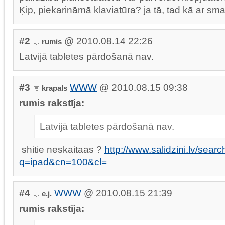
Ķip, piekarināmā klaviatūra? ja tā, tad kā ar s
#2
@ 2010.08.14 22:26
rumis
Latvijā tabletes pārdošanā nav.
#3
WWW
@ 2010.08.15 09:38
krapals
rumis rakstīja:
Latvijā tabletes pārdošanā nav.
shitie neskaitaas ?
http://www.salidzini.lv/sear
q=ipad&cn=100&cl=
#4
WWW
@ 2010.08.15 21:39
e.j.
rumis rakstīja: