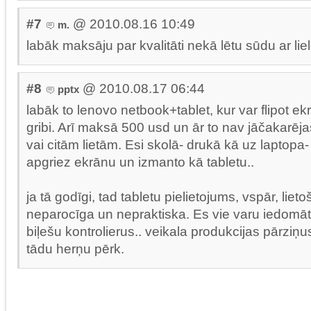
#7
@ 2010.08.16 10:49
m.
labāk maksāju par kvalitāti nekā lētu sūdu ar lie
#8
@ 2010.08.17 06:44
pptx
labāk to lenovo netbook+tablet, kur var flipot e
gribi. Arī maksā 500 usd un ār to nav jāčakarēja
vai citām lietām. Esi skolā- drukā kā uz laptopa- 
apgriez ekrānu un izmanto kā tabletu..
ja tā godīgi, tad tabletu pielietojums, vspār, liet
neparocīga un nepraktiska. Es vie varu iedomā
biļešu kontrolierus.. veikala produkcijas pārziņ
tādu herņu pērk.