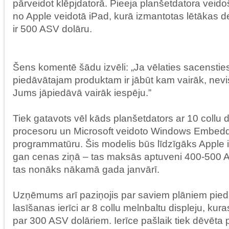
pārveidot klēpjdatorā. Pieeja planšetdatora veidoš
no Apple veidotā iPad, kurā izmantotas lētākas d
ir 500 ASV dolāru.
Šens komentē šādu izvēli: „Ja vēlaties sacensties
piedāvātajam produktam ir jābūt kam vairāk, nevi
Jums jāpiedāvā vairāk iespēju.”
Tiek gatavots vēl kāds planšetdators ar 10 collu 
procesoru un Microsoft veidoto Windows Embe
programmatūru. Šis modelis būs līdzīgāks Apple 
gan cenas ziņā – tas maksās aptuveni 400-500 A
tas nonāks nākamā gada janvārī.
Uzņēmums arī paziņojis par saviem plāniem pie
lasīšanas ierīci ar 8 collu melnbaltu displeju, k
par 300 ASV dolāriem. Ierīce pašlaik tiek dēvēta 