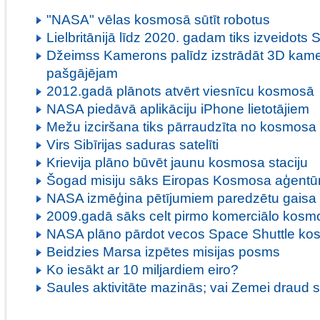
"NASA" vēlas kosmosā sūtīt robotus
Lielbritānijā līdz 2020. gadam tiks izveidots 
Džeimss Kamerons palīdz izstrādāt 3D ka
pašgājējam
2012.gadā plānots atvērt viesnīcu kosmosā
NASA piedāvā aplikāciju iPhone lietotājiem
Mežu izciršana tiks pārraudzīta no kosmosa
Virs Sibīrijas saduras satelīti
Krievija plāno būvēt jaunu kosmosa staciju
Šogad misiju sāks Eiropas Kosmosa aģentūra
NASA izmēģina pētījumiem paredzētu gaisa
2009.gadā sāks celt pirmo komerciālo kosmo
NASA plāno pārdot vecos Space Shuttle k
Beidzies Marsa izpētes misijas posms
Ko iesākt ar 10 miljardiem eiro?
Saules aktivitāte mazinās; vai Zemei draud