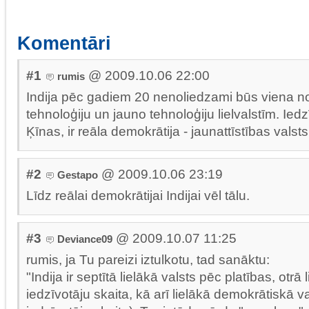
Komentāri
#1
@ 2009.10.06 22:00
rumis
Indija pēc gadiem 20 nenoliedzami būs viena n
tehnoloģiju un jauno tehnoloģiju lielvalstīm. Iedz
Ķīnas, ir reāla demokrātija - jaunattīstības valsts
#2
@ 2009.10.06 23:19
Gestapo
Līdz reālai demokrātijai Indijai vēl tālu.
#3
@ 2009.10.07 11:25
Deviance09
rumis, ja Tu pareizi iztulkotu, tad sanāktu:
"Indija ir septītā lielākā valsts pēc platības, otrā
iedzīvotāju skaita, kā arī lielākā demokrātiskā va