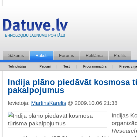
Sākums
Raksti
Forums
Reklāma
Profils
Tehnoloģijas
Padomi
Testi
Programmatūra
Preses ziņ
Indija plāno piedāvāt kosmosa 
pakalpojumus
Ievietoja:
MartinsKarelis
@ 2009.10.06 21:38
Indijas K
organizāci
Research