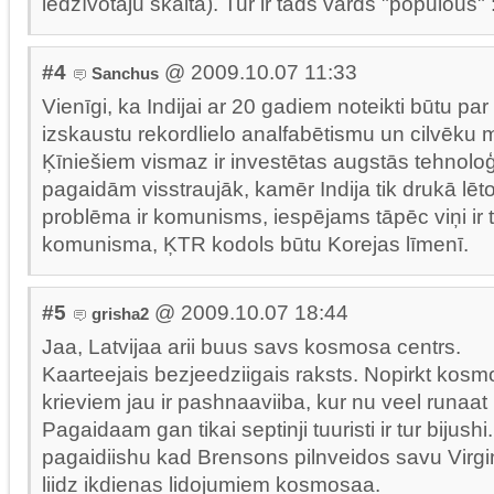
iedzīvotāju skaita). Tur ir tāds vārds "populous" 
#4
@ 2009.10.07 11:33
Sanchus
Vienīgi, ka Indijai ar 20 gadiem noteikti būtu par
izskaustu rekordlielo analfabētismu un cilvēku 
Ķīniešiem vismaz ir investētas augstās tehnoloģi
pagaidām visstraujāk, kamēr Indija tik drukā lēt
problēma ir komunisms, iespējams tāpēc viņi ir tu
komunisma, ĶTR kodols būtu Korejas līmenī.
#5
@ 2009.10.07 18:44
grisha2
Jaa, Latvijaa arii buus savs kosmosa centrs.
Kaarteejais bezjeedziigais raksts. Nopirkt kosm
krieviem jau ir pashnaaviiba, kur nu veel runaat
Pagaidaam gan tikai septinji tuuristi ir tur bijush
pagaidiishu kad Brensons pilnveidos savu Virgin
liidz ikdienas lidojumiem kosmosaa.