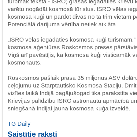
turpmāk tekstā - ISRO) grasās iegādāties krievu 
varētu nogādāt kosmosā tūristus. ISRO vēlas ie
kosmosa kuģi un pārdot divas no tā trim vietām p
Potenciālā darījuma vērtība netiek atklāta.
„ISRO vēlas iegādāties kosmosa kuģi tūrismam,” s
kosmosa aģentūras Roskosmos preses pārstāvis
Viņš arī pavēstījis, ka kosmosa kuģi visticamāk v
kosmonauts.
Roskosmos pašlaik prasa 35 miljonus ASV dolāru
ceļojumu uz Starptautisko Kosmosa Staciju. Dmi
vizītes laikā Indijā pagājušogad tika parakstīta v
Krievijas palīdzību ISRO astronautu apmācībā un
sniegšanā Indijai jauna kosmosa kuģa izveidē.
TG Daily
Saistītie raksti