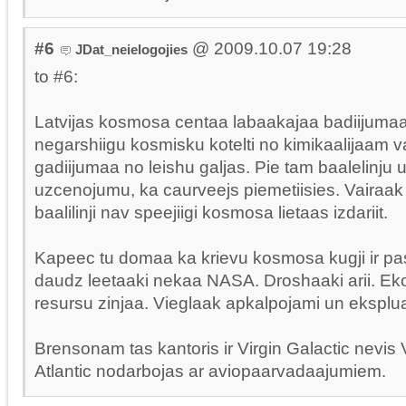
#6
@ 2009.10.07 19:28
JDat_neielogojies
to #6:
Latvijas kosmosa centaa labaakajaa badiijuma
negarshiigu kosmisku kotelti no kimikaalijaam v
gadiijumaa no leishu galjas. Pie tam baalelinju 
uzcenojumu, ka caurveejs piemetiisies. Vairaa
baalilinji nav speejiigi kosmosa lietaas izdariit.
Kapeec tu domaa ka krievu kosmosa kugji ir p
daudz leetaaki nekaa NASA. Droshaaki arii. E
resursu zinjaa. Vieglaak apkalpojami un eksplua
Brensonam tas kantoris ir Virgin Galactic nevis V
Atlantic nodarbojas ar aviopaarvadaajumiem.