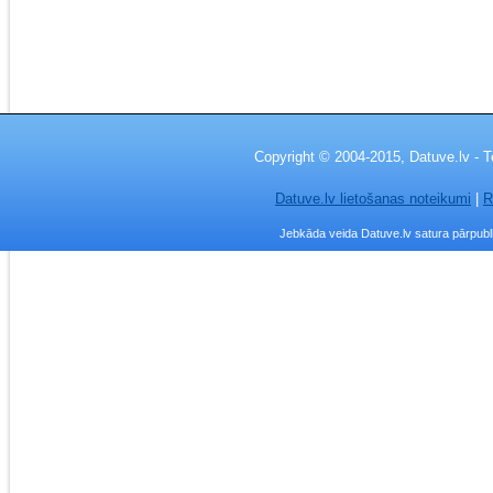
Copyright © 2004-2015, Datuve.lv - T
Datuve.lv lietošanas noteikumi
|
R
Jebkāda veida Datuve.lv satura pārpublic