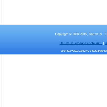
Copyright © 2004-2015, Datuve.lv - T
Datuve.lv lietošanas noteikumi
|
R
Jebkāda veida Datuve.lv satura pārpublic