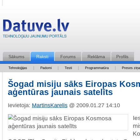
Sākums
Raksti
Forums
Reklāma
Profils
Tehnoloģijas
Padomi
Testi
Programmatūra
Preses ziņ
Šogad misiju sāks Eiropas Kos
aģentūras jaunais satelīts
Ievietoja:
MartinsKarelis
@ 2009.01.27 14:10
Ie
mi
Ko