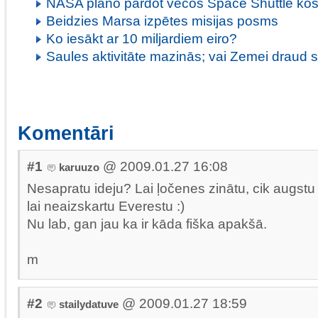
NASA plāno pārdot vecos Space Shuttle k
Beidzies Marsa izpētes misijas posms
Ko iesākt ar 10 miljardiem eiro?
Saules aktivitāte mazinās; vai Zemei draud
Komentāri
#1
@ 2009.01.27 16:08
karuuzo
Nesapratu ideju? Lai ļočenes zinātu, cik augstu 
lai neaizskartu Everestu :)
Nu lab, gan jau ka ir kāda fiška apakšā.
m
#2
@ 2009.01.27 18:59
stailydatuve