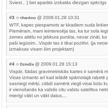
Sviest , :) bet aparāts izskatās diezgan spēcīgs
#3
@ 2009.01.28 10:31
rihardsss
WTF, kapec piespamots ar kkadiem suda linkie
Piemēram, mani ieinteresēja tas, ka tur sola ie
zemes attēlu no jebkura punkta, nevar zināt, k
paši iegūsim...Vispār tas ir tikai pozitīvi. (ja neņ
izmaksas visam šim projektam)
#4
@ 2009.01.28 15:13
Dzindža
Vispār, šādas gravimetriskās kartes ir samērā m
Viņas izmanto arī kad ielādē spārnotajā raķetē p
sasniegt mērķi, citādi samērā viegli viņai būtu ku
ir vienošanās ka valstis citu valstu satelītus netr
mierīgi vākt un vākt datus....