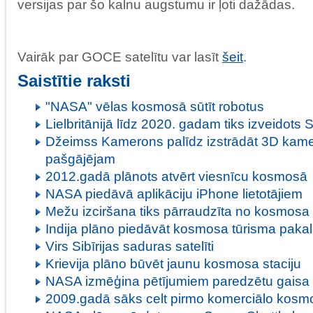
versijas par šo kalnu augstumu ir ļoti dažādas.
Vairāk par GOCE satelītu var lasīt
šeit
.
Saistītie raksti
"NASA" vēlas kosmosā sūtīt robotus
Lielbritānijā līdz 2020. gadam tiks izveidots 
Džeimss Kamerons palīdz izstrādāt 3D ka
pašgājējam
2012.gadā plānots atvērt viesnīcu kosmosā
NASA piedāvā aplikāciju iPhone lietotājiem
Mežu izciršana tiks pārraudzīta no kosmosa
Indija plāno piedāvāt kosmosa tūrisma pak
Virs Sibīrijas saduras satelīti
Krievija plāno būvēt jaunu kosmosa staciju
NASA izmēģina pētījumiem paredzētu gaisa
2009.gadā sāks celt pirmo komerciālo kosmo