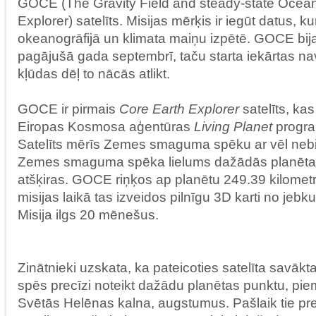
GOCE (The Gravity Field and steady-state Ocean
Explorer) satelīts. Misijas mērķis ir iegūt datus, k
okeanogrāfijā un klimata maiņu izpētē. GOCE bija
pagājušā gada septembrī, taču starta iekārtas na
kļūdas dēļ to nācās atlikt.
GOCE ir pirmais
Core Earth Explorer
satelīts, kas 
Eiropas Kosmosa aģentūras
Living Planet
progra
Satelīts mērīs Zemes smaguma spēku ar vēl nebiju
Zemes smaguma spēka lielums dažādās planēta
atšķiras. GOCE riņķos ap planētu 249.39 kilome
misijas laikā tas izveidos pilnīgu 3D karti no jebk
Misija ilgs 20 mēnešus.
Zinātnieki uzskata, ka pateicoties satelīta savākta
spēs precīzi noteikt dažādu planētas punktu, pi
Svētās Helēnas kalna, augstumus. Pašlaik tie prec