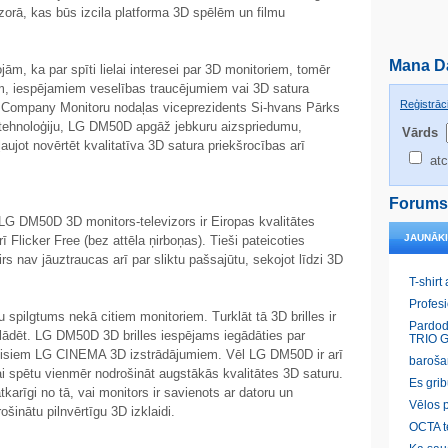
orā, kas būs izcila platforma 3D spēlēm un filmu
Mana D
ām, ka par spīti lielai interesei par 3D monitoriem, tomēr
m, iespējamiem veselības traucējumiem vai 3D satura
Reģistrāci
 Company Monitoru nodaļas viceprezidents Si-hvans Pārks
tehnoloģiju, LG DM50D apgāž jebkuru aizspriedumu,
Vārds
ļaujot novērtēt kvalitatīva 3D satura priekšrocības arī
atc
Forums
LG DM50D 3D monitors-televizors ir Eiropas kvalitātes
JAUNĀK
ī Flicker Free (bez attēla ņirboņas). Tieši pateicoties
rs nav jāuztraucas arī par sliktu pašsajūtu, sekojot līdzi 3D
T-shirt
Profes
 spilgtums nekā citiem monitoriem. Turklāt tā 3D brilles ir
Pardod
lādēt. LG DM50D 3D brilles iespējams iegādāties par
TRIO G
 visiem LG CINEMA 3D izstrādājumiem. Vēl LG DM50D ir arī
baroša
ai spētu vienmēr nodrošināt augstākās kvalitātes 3D saturu.
Es gri
tkarīgi no tā, vai monitors ir savienots ar datoru un
Vēlos p
ošinātu pilnvērtīgu 3D izklaidi.
OCTA t