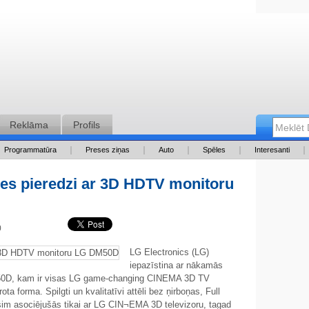
Reklāma
Profils
Programmatūra
Preses ziņas
Auto
Spēles
Interesanti
des pieredzi ar 3D HDTV monitoru
00
LG Electronics (LG)
iepazīstina ar nākamās
50D, kam ir visas LG game-changing CINEMA 3D TV
ta forma. Spilgti un kvalitatīvi attēli bez ņirboņas, Full
 šim asociējušās tikai ar LG CIN¬EMA 3D televizoru, tagad