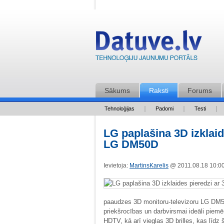
Sākums
Raksti
Forums
Tehnoloģijas
Padomi
Testi
LG paplašina 3D izklai
LG DM50D
Ievietoja:
MartinsKarelis
@ 2011.08.18 10:
paaudzes 3D monitoru-televizoru LG DM
priekšrocības un darbvirsmai ideāli piemēro
HDTV, kā arī vieglas 3D brilles, kas līdz