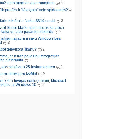
aiž klajā ārkārtas atjauninājumu
3
Cik precīzs ir "lēta gala" velo spidometrs?
rie telefoni – Nokia 3310 un citi
3
iziet Super Mario spēli mazāk kā piecu
 laikā un labo pasaules rekordu
2
.jūlijam atjaunini savu Windows bez
!
3
abot televizora skaņu?
2
ma, ar kuras palīdzību fotogrāfijas
ot .gif formātā
1
, kas sastāv no 25 instrumentiem
1
domi televizora izvēlei
2
s 7 ēra tuvojas noslēgumam, Microsoft
trējas uz Windows 10
1