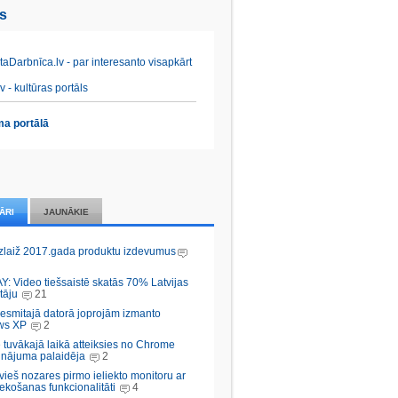
es
aDarbnīca.lv - par interesanto visapkārt
v - kultūras portāls
a portālā
ĀRI
JAUNĀKIE
zlaiž 2017.gada produktu izdevumus
Y: Video tiešsaistē skatās 70% Latvijas
tāju
21
desmitajā datorā joprojām izmanto
ws XP
2
 tuvākajā laikā atteiksies no Chrome
inājuma palaidēja
2
vieš nozares pirmo ieliekto monitoru ar
ekošanas funkcionalitāti
4