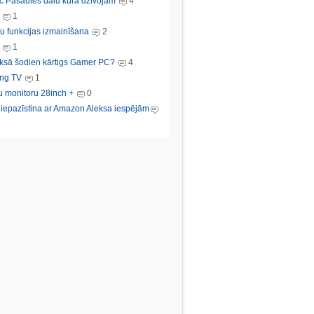
c Pasaules dalu kura dzivojam
4
1
u funkcijas izmainīšana
2
1
ksā šodien kārtigs Gamer PC?
4
ng TV
1
u monitoru 28inch +
0
s iepazīstina ar Amazon Aleksa iespējām