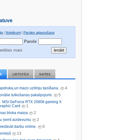
atuve
ja
|
Noteikumi
|
Paroles atjaunošana
Parole
erēties mani
IE
LIETOTĀJI
SAITES
 apdruka,un mazo uzlīmju taisīšana.
4
ionālie tulkošanas pakalpojumi.
5
: MSI GeForce RTX 2080ti gaming X
raphic Card
1
nas bloka maiņa
2
bu ņemt aizdevumu
2
iedāvāt darbu online.
0
ermiņš
13