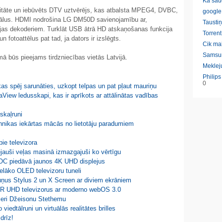
Ka sau
litāte un iebūvēts DTV uztvērējs, kas atbalsta MPEG4, DVBC,
google
gnālus. HDMI nodrošina LG DM50D savienojamību ar,
Taustiņ
jas dekoderiem. Turklāt USB ātrā HD atskaņošanas funkcija
Torrent
n fotoattēlus pat tad, ja dators ir izslēgts.
Cik ma
Samsu
būs pieejams tirdzniecības vietās Latvijā.
Meklej
Philip
0
kas spēj sarunāties, uzkopt telpas un pat pļaut mauriņu
aView ledusskapi, kas ir aprīkots ar attālinātas vadības
skaļruni
nikas iekārtas mācās no lietotāju paradumiem
ie televizora
nejauši veļas masinā izmazgajuši ko vērtīgu
AOC piedāvā jaunos 4K UHD displejus
elāko OLED televizoru tuneli
ruņus Stylus 2 un X Screen ar diviem ekrāniem
PER UHD televizorus ar moderno webOS 3.0
tieri Džeisonu Stethemu
edtālruni un virtuālās realitātes brilles
drīz!