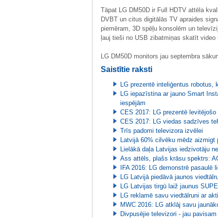
Tāpat LG DM50D ir Full HDTV attēla kva
DVBT un citus digitālās TV apraides si
piemēram, 3D spēļu konsolēm un televīzi
ļauj tieši no USB zibatmiņas skatīt video u
LG DM50D monitors jau septembra sākumā 
Saistītie raksti
LG prezentē inteliģentus robotus, 
LG iepazīstina ar jauno Smart Inst
iespējām
CES 2017: LG prezentē levitējošo 
CES 2017: LG viedas sadzīves teh
Trīs padomi televizora izvēlei
Latvijā 60% cilvēku mēdz aizmigt p
Lielākā daļa Latvijas iedzivotāju 
Ass attēls, plašs krāsu spektrs: 
IFA 2016: LG demonstrē pasaulē li
LG Latvijā piedāvā jaunos viedtāl
LG Latvijas tirgū laiž jaunus SU
LG reklamē savu viedtālruni ar ak
MWC 2016: LG atklāj savu jaunāko vi
Divpusējie televizori - jau pavisam 