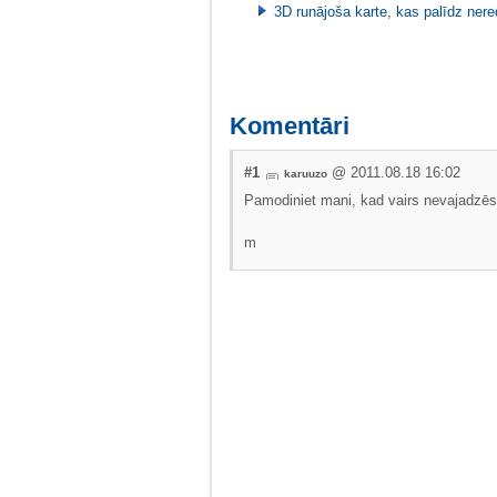
3D runājoša karte, kas palīdz nere
Komentāri
#1
@ 2011.08.18 16:02
karuuzo
Pamodiniet mani, kad vairs nevajadzēs b
m