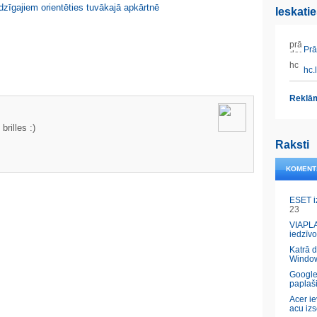
dzīgajiem orientēties tuvākajā apkārtnē
Ieskati
Prāt
hc.l
Reklām
rilles :)
Raksti
KOMENT
ESET i
23
VIAPLA
iedzīvo
Katrā 
Windo
Google
paplaš
Acer ie
acu izs