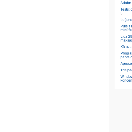
Adobe l
Tests: 
3
Leģendā
Puisis 
minūšu
Līdz 29
maksas
Kā uzl
Program
pārveid
Aproce
Trīs pa
Window
koncen