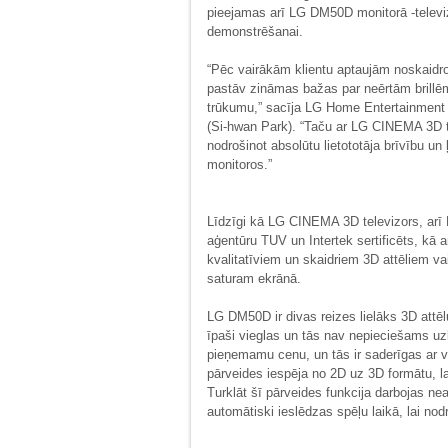
pieejamas arī LG DM50D monitorā -televiz
demonstrēšanai.
“Pēc vairākām klientu aptaujām noskaidroj
pastāv zināmas bažas par neērtām brillē
trūkumu,” sacīja LG Home Entertainment
(Si-hwan Park). “Taču ar LG CINEMA 3D 
nodrošinot absolūtu lietototāja brīvību un 
monitoros.”
Līdzīgi kā LG CINEMA 3D televizors, arī 
aģentūru TUV un Intertek sertificēts, kā ar
kvalitatīviem un skaidriem 3D attēliem vai
saturam ekrānā.
LG DM50D ir divas reizes lielāks 3D attēlu
īpaši vieglas un tās nav nepieciešams uz
pieņemamu cenu, un tās ir saderīgas ar
pārveides iespēja no 2D uz 3D formātu, l
Turklāt šī pārveides funkcija darbojas nea
automātiski ieslēdzas spēļu laikā, lai nodr