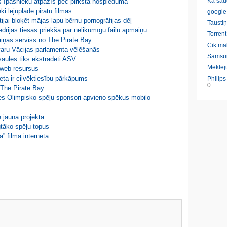
Ka sau
s īpašnieku atpazīs pēc pirksta nospieduma
ki lejuplādē pirātu filmas
google
ijai bloķēt mājas lapu bērnu pornogrāfijas dēļ
Taustiņ
edrijas tiesas priekšā par nelikumīgu failu apmaiņu
Torrent
aiņas serviss no The Pirate Bay
Cik ma
zvaru Vācijas parlamenta vēlēšanās
Samsu
saules tiks ekstradēti ASV
Meklej
u web-resursus
eta ir cilvēktiesību pārkāpums
Philip
0
t The Pirate Bay
es Olimpisko spēļu sponsori apvieno spēkus mobilo
e jauna projekta
gtāko spēļu topus
” filma internetā