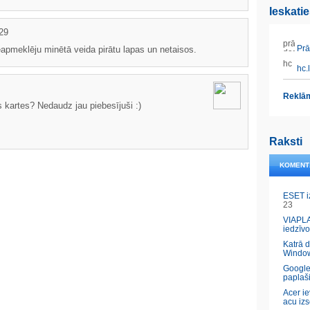
Ieskati
29
Prāt
eapmeklēju minētā veida pirātu lapas un netaisos.
hc.l
Reklām
kartes? Nedaudz jau piebesījuši :)
Raksti
KOMENT
ESET i
23
VIAPLA
iedzīvo
Katrā 
Windo
Google
paplaš
Acer ie
acu izs