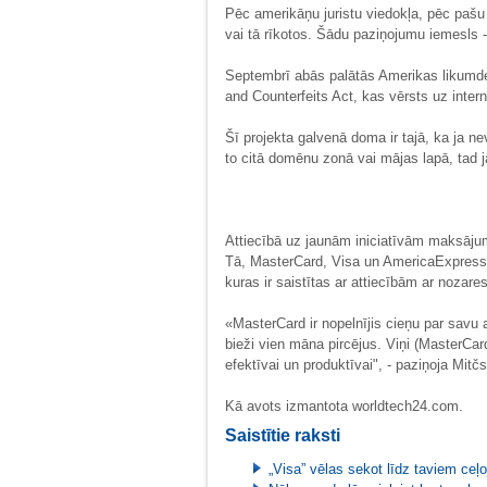
Pēc amerikāņu juristu viedokļa, pēc pašu
vai tā rīkotos. Šādu paziņojumu iemesls -
Septembrī abās palātās Amerikas likumd
and Counterfeits Act, kas vērsts uz inte
Šī projekta galvenā doma ir tajā, ka ja ne
to citā domēnu zonā vai mājas lapā, tad j
Attiecībā uz jaunām iniciatīvām maksāju
Tā, MasterCard, Visa un AmericaExpress
kuras ir saistītas ar attiecībām ar noza
«MasterCard ir nopelnījis cieņu par savu 
bieži vien māna pircējus. Viņi (MasterCa
efektīvai un produktīvai", - paziņoja Mitč
Kā avots izmantota worldtech24.com.
Saistītie raksti
„Visa” vēlas sekot līdz taviem ce