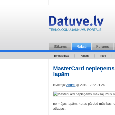
Sākums
Raksti
Forums
Tehnoloģijas
Padomi
Testi
MasterCard nepieņems
lapām
Ievietoja:
Andrei
@ 2010.12.22 01:26
no mājas lapām, kuras pārdod mūzikas iera
atļaujas.