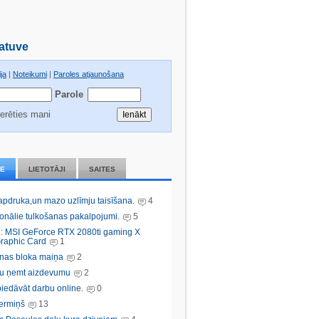
atuve
ja
|
Noteikumi
|
Paroles atjaunošana
Parole
erēties mani
IE
LIETOTĀJI
SAITES
 apdruka,un mazo uzlīmju taisīšana.
4
ionālie tulkošanas pakalpojumi.
5
: MSI GeForce RTX 2080ti gaming X
raphic Card
1
nas bloka maiņa
2
bu ņemt aizdevumu
2
iedāvāt darbu online.
0
ermiņš
13