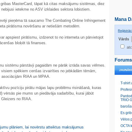
 gribas MasterCard, tāpat kā citas maksājumu sistēmas, diez
 nebijusi ietekme no ASV izklaides sektora lobistiem.
Mana D
evēji pieņēma tā saucamo The Combating Online Infringement
rneta pirātisma novēršanu ar netiešām metodēm.
Reģistrāci
var apspiest pirātismu, izdzenot to no interneta un pārvietojot
Vārds
ācenšas bloķēt tā finanses.
atc
Forums
mu sistēmu pārstāvji pagaidām ne pārāk izrāda savas vēlmes.
JAUNĀK
 visiem spēkiem cenšas izvairīties no jebkādām tēmām,
res asociācijām RIAA un MPAA.
T-shirt
aktīvu pozīciju pirātu mājas lapu problēmu risināšanā, kuras
Profes
rd) vērsās pie mums un piedāvāja sadarbību, kurai jābūt
Pardod
s Gleizers no RIAA.
TRIO G
baroša
Es gri
Vēlos p
OCTA t
ļojumu plāniem, lai novērstu atteiktus maksājumus