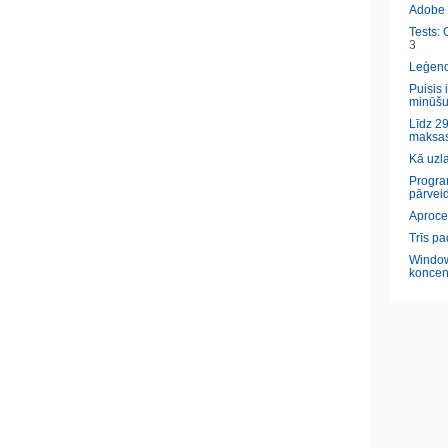
Adobe l
Tests: 
3
Leģendā
Puisis 
minūšu
Līdz 29
maksas
Kā uzl
Program
pārveid
Aproce
Trīs pa
Window
koncen