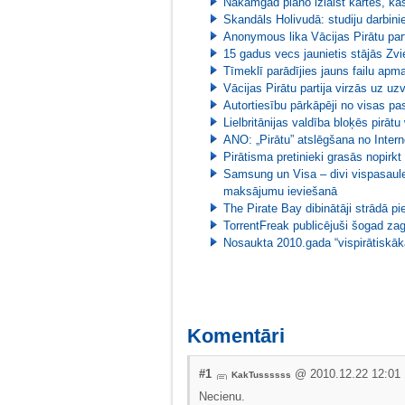
Nākamgad plāno izlaist kartes, ka
Skandāls Holivudā: studiju darbinie
Anonymous lika Vācijas Pirātu part
15 gadus vecs jaunietis stājās Zvi
Tīmeklī parādījies jauns failu apm
Vācijas Pirātu partija virzās uz u
Autortiesību pārkāpēji no visas pa
Lielbritānijas valdība bloķēs pirāt
ANO: „Pirātu” atslēgšana no Intern
Pirātisma pretinieki grasās nopirk
Samsung un Visa – divi vispasaul
maksājumu ieviešanā
The Pirate Bay dibinātāji strādā pi
TorrentFreak publicējuši šogad za
Nosaukta 2010.gada “vispirātiskākā
Komentāri
#1
@ 2010.12.22 12:01
KakTussssss
Necienu.