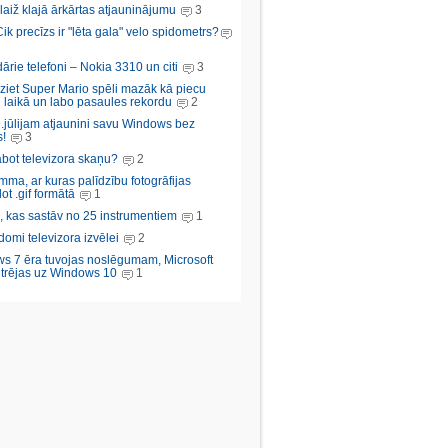
aiž klajā ārkārtas atjauninājumu
3
Cik precīzs ir "lēta gala" velo spidometrs?
rie telefoni – Nokia 3310 un citi
3
iziet Super Mario spēli mazāk kā piecu
 laikā un labo pasaules rekordu
2
.jūlijam atjaunini savu Windows bez
!
3
abot televizora skaņu?
2
ma, ar kuras palīdzību fotogrāfijas
ot .gif formātā
1
, kas sastāv no 25 instrumentiem
1
domi televizora izvēlei
2
s 7 ēra tuvojas noslēgumam, Microsoft
trējas uz Windows 10
1