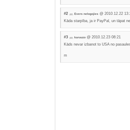
#2
@ 2010.12.22 13:
Evers nelogojies
Kāda starpība, ja ir PayPal, un tāpat n
#3
@ 2010.12.23 08:21
karuuzo
Kāds nevar izbanot to USA no pasaules 
m