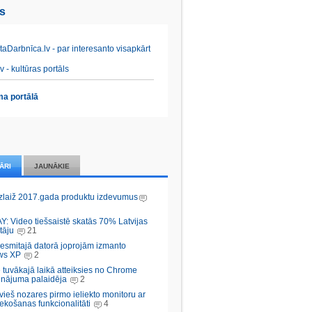
es
aDarbnīca.lv - par interesanto visapkārt
v - kultūras portāls
a portālā
ĀRI
JAUNĀKIE
zlaiž 2017.gada produktu izdevumus
Y: Video tiešsaistē skatās 70% Latvijas
tāju
21
desmitajā datorā joprojām izmanto
ws XP
2
 tuvākajā laikā atteiksies no Chrome
inājuma palaidēja
2
vieš nozares pirmo ieliekto monitoru ar
ekošanas funkcionalitāti
4