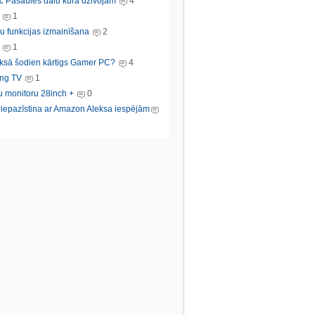
c Pasaules dalu kura dzivojam
4
1
u funkcijas izmainīšana
2
1
ksā šodien kārtigs Gamer PC?
4
ng TV
1
u monitoru 28inch +
0
s iepazīstina ar Amazon Aleksa iespējām