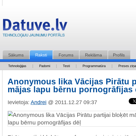
Sākums
Raksti
Forums
Reklāma
Profils
Tehnoloģijas
Padomi
Testi
Programmatūra
Preses ziņ
Anonymous lika Vācijas Pirātu pa
mājas lapu bērnu pornogrāfijas 
Ievietoja:
Andrei
@ 2011.12.27 09:37