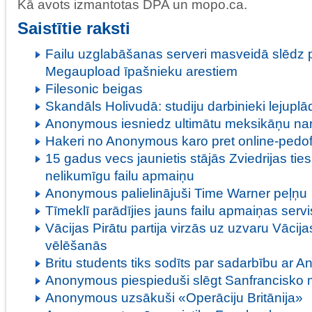
Kā avots izmantotas DPA un mopo.ca.
Saistītie raksti
Failu uzglabāšanas serveri masveidā slēdz
Megaupload īpašnieku arestiem
Filesonic beigas
Skandāls Holivudā: studiju darbinieki lejuplād
Anonymous iesniedz ultimātu meksikāņu nar
Hakeri no Anonymous karo pret online-pedof
15 gadus vecs jaunietis stājās Zviedrijas tie
nelikumīgu failu apmaiņu
Anonymous palielinājuši Time Warner peļņu
Tīmeklī parādījies jauns failu apmaiņas serv
Vācijas Pirātu partija virzās uz uzvaru Vācij
vēlēšanās
Britu students tiks sodīts par sadarbību ar
Anonymous piespieduši slēgt Sanfrancisko 
Anonymous uzsākuši «Operāciju Britānija»