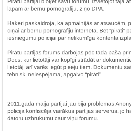
Pirātu partijai bloķēt savu forumu, izvietojot tajā
lapām ar bērnu pornogrāfiju, ziņo DPA.
Hakeri paskaidroja, ka apmainījās ar atsaucēm, 
cīņai ar bērnu pornogrāfiju internetā. Bet “pirāti” 
iesniegumu policijai par nelikumīga kontenta izpl
Pirātu partijas forums darbojas pēc tāda paša pri
Docs, kur lietotāji var kopīgi strādāt ar dokumenti
lietotāji arī varēs iegūt pieeju tiem. Dokumentu sat
tehniski neiespējama, apgalvo “pirāti”.
2011.gada maijā partijai jau bija problēmas Ano
policija konfiscēja vairākus partijas serverus, jo 
datoru uzbrukumu caur viņu forumu.