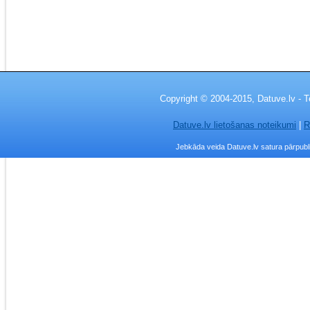
Copyright © 2004-2015, Datuve.lv - T
Datuve.lv lietošanas noteikumi
|
R
Jebkāda veida Datuve.lv satura pārpublic