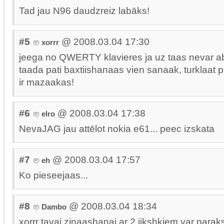
Tad jau N96 daudzreiz labāks!
#5
@ 2008.03.04 17:30
xorrr
jeega no QWERTY klavieres ja uz taas nevar ab
taada pati baxtiishanaas vien sanaak, turklaat po
ir mazaakas!
#6
@ 2008.03.04 17:38
elro
NevaJAG jau attēlot nokia e61... peec izskata
#7
@ 2008.03.04 17:57
eh
Ko pieseejaas...
#8
@ 2008.03.04 18:34
Dambo
xorrr tavai zinaashanai ar 2 iikshkiem var paraks