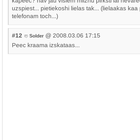
kapeec? nav jau visiem milzhu pirksti lai nevar
uzspiest... pietiekoshi lielas tak... (lielaakas ka
telefonam toch...)
#12
@ 2008.03.06 17:15
Solder
Peec kraama izskataas...