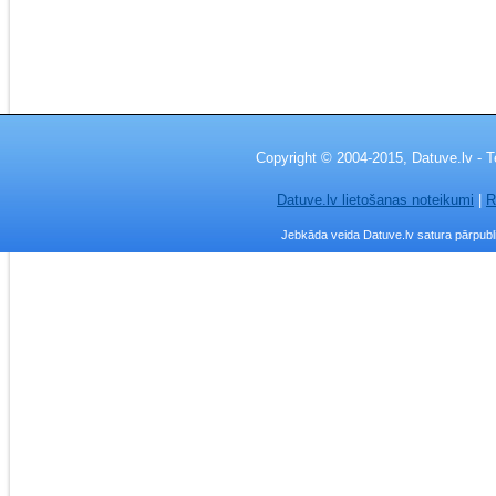
Copyright © 2004-2015, Datuve.lv - T
Datuve.lv lietošanas noteikumi
|
R
Jebkāda veida Datuve.lv satura pārpublic