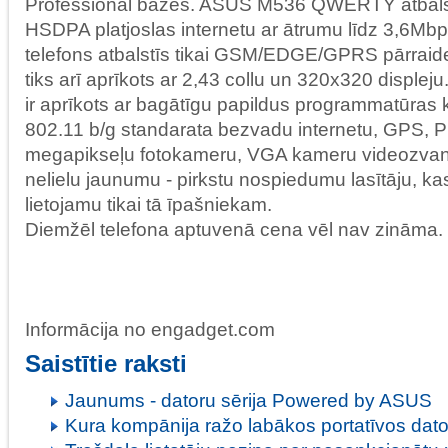
Professional bāzes. ASUS M536 QWERTY atbalstī
HSDPA platjoslas internetu ar ātrumu līdz 3,6Mbps
telefons atbalstīs tikai GSM/EDGE/GPRS pārraides
tiks arī aprīkots ar 2,43 collu un 320x320 displej
ir aprīkots ar bagātīgu papildus programmatūras 
802.11 b/g standarata bezvadu internetu, GPS, PDF
megapikseļu fotokameru, VGA kameru videozvanu
nelielu jaunumu - pirkstu nospiedumu lasītāju, ka
lietojamu tikai tā īpašniekam.
Diemžēl telefona aptuvenā cena vēl nav zināma.
Informācija no engadget.com
Saistītie raksti
Jaunums - datoru sērija Powered by ASUS
Kura kompānija ražo labākos portatīvos dat