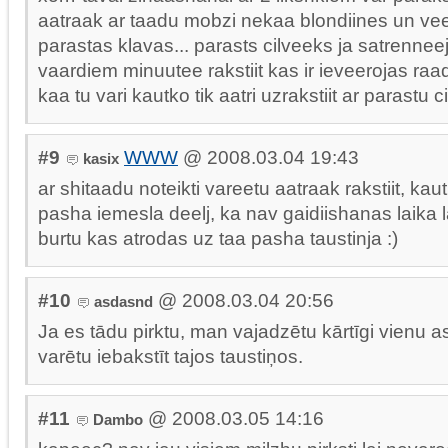
aatraak ar taadu mobzi nekaa blondiines un veel
parastas klavas... parasts cilveeks ja satrennee
vaardiem minuutee rakstiit kas ir ieveerojas raadi
kaa tu vari kautko tik aatri uzrakstiit ar parastu 
#9
WWW
@ 2008.03.04 19:43
kasix
ar shitaadu noteikti vareetu aatraak rakstiit, kaut
pasha iemesla deelj, ka nav gaidiishanas laika la
burtu kas atrodas uz taa pasha taustinja :)
#10
@ 2008.03.04 20:56
asdasnd
Ja es tādu pirktu, man vajadzētu kārtīgi vienu a
varētu iebakstīt tajos taustiņos.
#11
@ 2008.03.05 14:16
Dambo