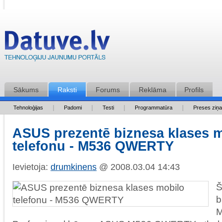
Sākums
Raksti
Forums
Reklāma
Profils
Tehnoloģijas
Padomi
Testi
Programmatūra
Preses ziņ
ASUS prezentē biznesa klases 
telefonu - M536 QWERTY
Ievietoja:
drumkinens
@ 2008.03.04 14:43
Š
b
M