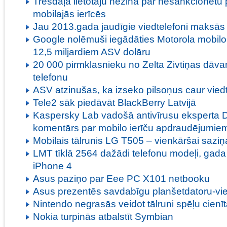
Trešdaļa lietotāju nezina par nesankcionētu 
mobilajās ierīcēs
Jau 2013.gada jaudīgie viedtelefoni maksās 
Google nolēmuši iegādāties Motorola mobilo 
12,5 miljardiem ASV dolāru
20 000 pirmklasnieku no Zelta Zivtiņas dāv
telefonu
ASV atzinušas, ka izseko pilsoņus caur vied
Tele2 sāk piedāvāt BlackBerry Latvijā
Kaspersky Lab vadošā antivīrusu eksperta 
komentārs par mobilo ierīču apdraudējumie
Mobilais tālrunis LG T505 – vienkāršai saziņ
LMT tīklā 2564 dažādi telefonu modeļi, gada
iPhone 4
Asus paziņo par Eee PC X101 netbooku
Asus prezentēs savdabīgu planšetdatoru-vi
Nintendo negrasās veidot tālruni spēļu cienī
Nokia turpinās atbalstīt Symbian