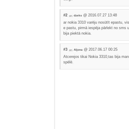
#2
@ 2016.07.27 13:48
dzeks
ar nokia 3310 varēju nosūtīt epastu, v
e pastu, pirmā iespēja pārlekt no sms
bija piektā nokia.
#3
@ 2017.06.17 00:25
Aljona
Atcerejos tikai Nokia 3310,tas bija man
spēlē.