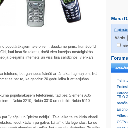
Mana D
Reģistrāci
Vārds
atc
 no populārākajiem telefoniem, daudzi no jums, kuri šobrīd
Citi, kuri lasa šo rakstu, droši vien kavējas nostalģiskās
bija pieejams internets un viss bija salīdzinoši vienkārši
Forums
JAUNĀK
 telefonu, bet gan iepazīstināt ar tā laika flagmaņiem, likt
omāties par to, kā gandrīz 20 gadu laikā ir attīstījušās
T-shirt
Profes
Pardod
kuma populārākajiem telefoniem, tad bez Siemens A35
TRIO G
foniem – Nokia 3210, Nokia 3310 un noteikti Nokia 5110.
baroša
Es gri
Vēlos p
par "ķieģeli un "piekto nokiju". Tajā laikā tautā klīda visādi
OCTA t
iekstus, iedot kādam pa galvu, kā arī klīda leģendas, ka šo
krist zemē vienalga cik reižu, bet turpinās darboties. To sāka