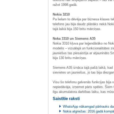
ražot 1998.gadā.
Nokia 3210
Pa lielam to dēvēja par biznesa klases tele
telefons jau bija daudz plānāks nekā Nok
tajā laikā bija 150 britu mārciņas.
Noka 3310 un Siemens A35
Nokia 3310 kļuva par leģendārāko no Noki
modelis – vizuālajā un funkcionalitātes zi
jauniešus tas piesaistīja ar atjaunināto
bija 130 britu mārciņas.
Siemens A35 iznāca tajā pašā laikā, kad
sievietes un jauniešus, jo tas bija diezga
Visu šo telefonu galvenās funkcijas bija 
nepiedāvāja, izņemot pāris spēles. Šiem t
ilgu akumulatora darbības laiku, kas mūsd
Saistītie raksti
WhatsApp nākamgad pārtrauks darb
Nokia atgriežas: 2016.gadā kompān