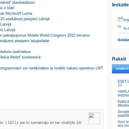
Android” planšetdatoru
Ieskati
 ir klāt!
 par Microsoft Lumia
0 viedtālruņi pieejami Latvijā
Prāt
Latvijā
hc.l
mi Latvijā
 un pakalpojumus Mobile World Congress 2012 ietvaros
Reklām
inājums pieejams lejupielādei
telefonu īpašniekus
"Nokia World" konferencē
Raksti
umprogrammām var norēķināties ar mobilo sakaru operatoru LMT
KOMENT
ESET i
23
VIAPLA
iedzīvo
Katrā 
Windo
Google
paplaš
Acer ie
to :) 110 Ls par to samaksāju un tas skaitījās ļoti
acu izs