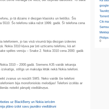
Ka sau
google
Taustiņ
Torrent
fonu, jo tā dizains ir diezgan klasisks un lietišķs. Šis
Cik ma
ia 5510. Šo telefonu sāka ražot 1999. gadā. Šī telefona cena
Samsu
Meklej
Philip
0
a telefoniem, jo tas visā visumā bija diezgan izdevies
ņā. Nokia 3310 kļuva par ļoti uzticamu telefonu, kā arī
 Snake spēles versiju – Snake 2. Nokia 3310 cena 2000. gadā
 Nokia 3310 – 2000.gadā. Siemens A35 vairāk iekaroja
n izskatīgs, stilīgs un maksāja lētāk nekā Nokia telefoni.
veikt zvanus un nosūtīt SMS. Neko vairāk šie telefoni
elefoniem bija monofoniskās melodijas! Telefoni izcēlās ar
ienās noteikt pārspēj viedtālruņus.
oties uz BlackBerry un Nokia ierīcēm
ija plāno izdot savu jaunāko viedtālruni