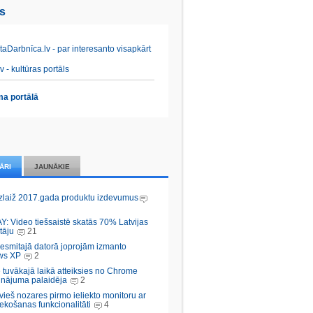
es
aDarbnīca.lv - par interesanto visapkārt
v - kultūras portāls
a portālā
ĀRI
JAUNĀKIE
zlaiž 2017.gada produktu izdevumus
Y: Video tiešsaistē skatās 70% Latvijas
tāju
21
desmitajā datorā joprojām izmanto
ws XP
2
 tuvākajā laikā atteiksies no Chrome
inājuma palaidēja
2
vieš nozares pirmo ieliekto monitoru ar
ekošanas funkcionalitāti
4