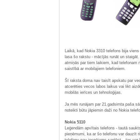
Laikā, kad Nokia 3310 telefons bija viens
lasa šo rakstu - mācījās runāt un staigāt. 
atmiņās par tiem laikiem, kad telefonam ne
saistībā ar mobilajiem telefoniem.
Šī raksta doma nav taisīt apskatu par vecu
atcerēties vecos labos laikus vai likt aizd
mobilās ierīces un tehnoloģijas.
Ja mēs runājam par 21.gadsimta paša sā
noteikti būtu jāpiemin daži no Nokia tele
Nokia 5110
Leģendām apvītais telefons - tautā saukts 
pieņēmumi, ka ar šo telefonu var dauzīt r
telefonu nav iespējams saplēst – tas var 