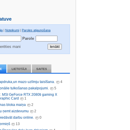
atuve
ja
|
Noteikumi
|
Paroles atjaunošana
Parole
erēties mani
IE
LIETOTĀJI
SAITES
 apdruka,un mazo uzlīmju taisīšana.
4
ionālie tulkošanas pakalpojumi.
5
: MSI GeForce RTX 2080ti gaming X
raphic Card
1
nas bloka maiņa
2
bu ņemt aizdevumu
2
iedāvāt darbu online.
0
ermiņš
13