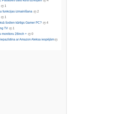
c Pasaules dalu kura dzivojam
4
1
u funkcijas izmainīšana
2
1
ksā šodien kārtigs Gamer PC?
4
ng TV
1
u monitoru 28inch +
0
s iepazīstina ar Amazon Aleksa iespējām