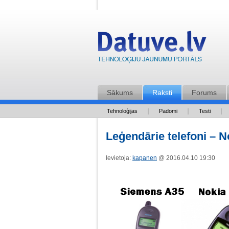
Sākums
Raksti
Forums
Tehnoloģijas
Padomi
Testi
Leģendārie telefoni – N
Ievietoja:
kapanen
@ 2016.04.10 19:30