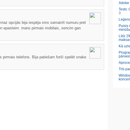
Adobe l
Tests: 
3
Leģendā
ismaz opcijās bija iespēja sms samainīt numuru pret
Puisis 
 un epasteim. mans pirmais mobilais, sencim gan
minūšu
Līdz 29
maksas
Kā uzl
Program
pārveid
s pirmais telefons. Bija patiešam foršī spelēt snake
Aproce
Trīs pa
Window
koncen