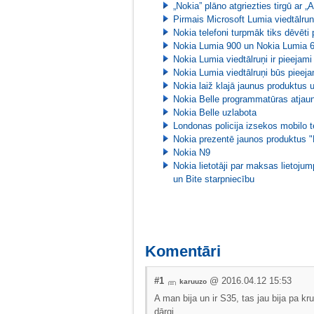
„Nokia” plāno atgriezties tirgū ar „
Pirmais Microsoft Lumia viedtālrunis
Nokia telefoni turpmāk tiks dēvēti
Nokia Lumia 900 un Nokia Lumia 61
Nokia Lumia viedtālruņi ir pieejami 
Nokia Lumia viedtālruņi būs pieeja
Nokia laiž klajā jaunus produktus
Nokia Belle programmatūras atjaun
Nokia Belle uzlabota
Londonas policija izsekos mobilo 
Nokia prezentē jaunos produktus 
Nokia N9
Nokia lietotāji par maksas lietoj
un Bite starpniecību
Komentāri
#1
@ 2016.04.12 15:53
karuuzo
A man bija un ir S35, tas jau bija pa kru
dārgi.