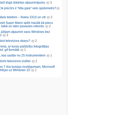
aiž klajā ārkārtas atjauninājumu
3
Cik precīzs ir "lēta gala" velo spidometrs?
rie telefoni – Nokia 3310 un citi
3
iziet Super Mario spēli mazāk kā piecu
 laikā un labo pasaules rekordu
2
.jūlijam atjaunini savu Windows bez
!
3
abot televizora skaņu?
2
ma, ar kuras palīdzību fotogrāfijas
ot .gif formātā
1
, kas sastāv no 25 instrumentiem
1
domi televizora izvēlei
2
s 7 ēra tuvojas noslēgumam, Microsoft
trējas uz Windows 10
1