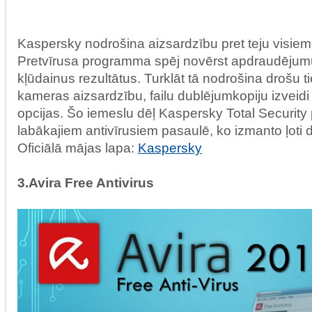
Kaspersky nodrošina aizsardzību pret teju visiem
Pretvīrusa programma spēj novērst apdraudējum
kļūdainus rezultātus. Turklāt tā nodrošina drošu ti
kameras aizsardzību, failu dublējumkopiju izveid
opcijas. Šo iemeslu dēļ Kaspersky Total Security
labākajiem antivīrusiem pasaulē, ko izmanto ļoti d
Oficiālā mājas lapa:
Kaspersky
3.Avira Free Antivirus