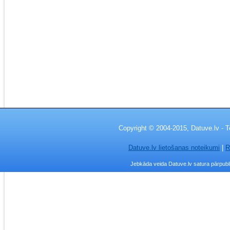
Copyright © 2004-2015, Datuve.lv - T
Datuve.lv lietošanas noteikumi
|
R
Jebkāda veida Datuve.lv satura pārpublic