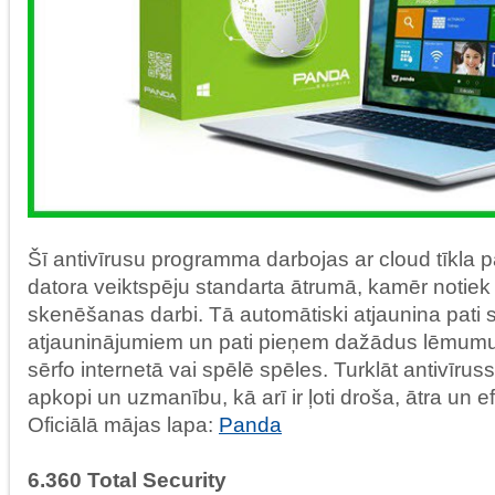
Šī antivīrusu programma darbojas ar cloud tīkla p
datora veiktspēju standarta ātrumā, kamēr notiek
skenēšanas darbi. Tā automātiski atjaunina pati 
atjauninājumiem un pati pieņem dažādus lēmumus
sērfo internetā vai spēlē spēles. Turklāt antivīru
apkopi un uzmanību, kā arī ir ļoti droša, ātra un e
Oficiālā mājas lapa:
Panda
6.360 Total Security