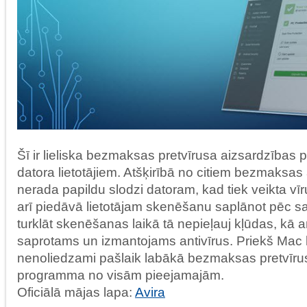
Šī ir lieliska bezmaksas pretvīrusa aizsardzība
datora lietotājiem. Atšķirībā no citiem bezmaksas 
nerada papildu slodzi datoram, kad tiek veikta v
arī piedāvā lietotājam skenēšanu saplānot pēc s
turklāt skenēšanas laikā tā nepieļauj kļūdas, kā arī
saprotams un izmantojams antivīrus. Priekš Mac li
nenoliedzami pašlaik labākā bezmaksas pretvīru
programma no visām pieejamajām.
Oficiālā mājas lapa:
Avira