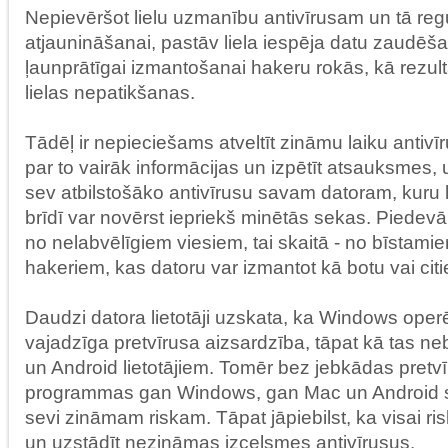
Nepievēršot lielu uzmanību antivīrusam un tā reg
atjaunināšanai, pastāv liela iespēja datu zaudēša
ļaunprātīgai izmantošanai hakeru rokās, kā rezultā
lielas nepatikšanas.
Tādēļ ir nepieciešams atveltīt zināmu laiku antivīr
par to vairāk informācijas un izpētīt atsauksmes,
sev atbilstošāko antivīrusu savam datoram, kuru l
brīdī var novērst iepriekš minētās sekas. Piedevā
no nelabvēlīgiem viesiem, tai skaitā - no bīstami
hakeriem, kas datoru var izmantot kā botu vai cit
Daudzi datora lietotāji uzskata, ka Windows oper
vajadzīga pretvīrusa aizsardzība, tāpat kā tas n
un Android lietotājiem. Tomēr bez jebkādas pretv
programmas gan Windows, gan Mac un Android s
sevi zināmam riskam. Tāpat jāpiebilst, ka visai risk
un uzstādīt nezināmas izcelsmes antivīrusus.