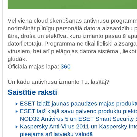
Vēl viena cloud skenēšanas antivīrusu programm
nodrošināt pilnīgu personālā datora aizsardzību pr
ātra, droša un efektīva, kuru izmanto pasaulē apt
datorlietotāju. Programma ne tikai lieliski aizsargā
vīrusiem, bet arī pielāgojas datora sistēmai, liekot
gludāk.
Oficiālā mājas lapa:
360
Un kādu antivīrusu izmanto Tu, lasītāj?
Saistītie raksti
ESET izlaiž jaunās paaudzes mājas produkt
ESET laiž klajā savu galveno produktu piek
NOD32 Antivirus 5 un ESET Smart Security 
Kaspersky Anti-Virus 2011 un Kaspersky Inte
pieejams arī latviešu valodā