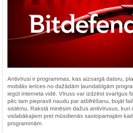
Antivīrusi ir programmas, kas aizsargā datoru, pl
mobilās ierīces no dažādām ļaundabīgām progr
iegūt interneta vidē. Vīruss var izdzēst svarīgus fai
pēc tam pieprasīt naudu par atšifrēšanu, bojāt fai
sistēmu. Rakstā minēsim dažus antivīrusus, kuri ir
vislabākajiem pret mūsdienās sastopamajām kait
programmām.