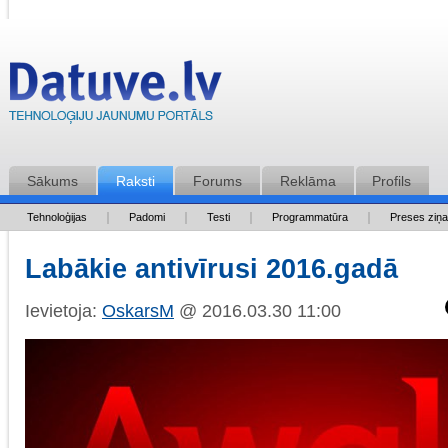
Sākums
Raksti
Forums
Reklāma
Profils
Tehnoloģijas
Padomi
Testi
Programmatūra
Preses ziņ
Labākie antivīrusi 2016.gadā
Ievietoja:
OskarsM
@ 2016.03.30 11:00