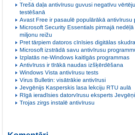
Trešā daļa antivīrusu guvusi negatīvu vērtēj
testēšanā
Avast Free ir pasaulē populārākā antivīrus
Microsoft Security Essentials pirmajā nedēļā 
miljonu reižu
Pret tārpiem datoros cīnīsies digitālas skudr
Microsoft izstrādā savu antivīrusu programm
Izplatās ne-Windows kaitīgās programmas
Antivīruss ir tīrākā naudas izšķērdēšana
Windows Vista antivīrusu tests
Virus Bulletin: visātrākie antivīrusi
Jevgēnijs Kasperskis lasa lekciju RTU aulā
Rīgā ieradīsies datorvīrusu eksperts Jevgēņ
Trojas zirgs instalē antivīrusu