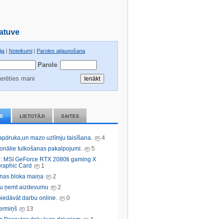
atuve
ja
|
Noteikumi
|
Paroles atjaunošana
Parole
erēties mani
IE
LIETOTĀJI
SAITES
 apdruka,un mazo uzlīmju taisīšana.
4
ionālie tulkošanas pakalpojumi.
5
: MSI GeForce RTX 2080ti gaming X
raphic Card
1
nas bloka maiņa
2
bu ņemt aizdevumu
2
iedāvāt darbu online.
0
ermiņš
13