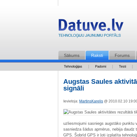
Sākums
Raksti
Forums
Tehnoloģijas
Padomi
Testi
Augstas Saules aktivitā
signāli
Ievietoja:
MartinsKarelis
@ 2010.02.10 19:
uzliesmojumi sasniegs augstāko punktu va
sasniedza šādus apmērus, nebija daudz t
GPS. Šobrīd GPS ir ļoti izplatīta tehnoloģi