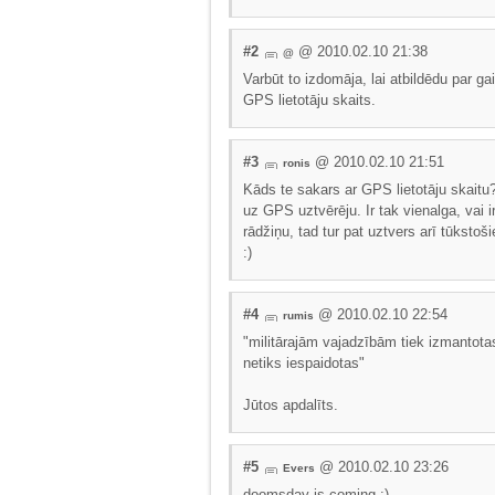
#2
@ 2010.02.10 21:38
@
Varbūt to izdomāja, lai atbildēdu par ga
GPS lietotāju skaits.
#3
@ 2010.02.10 21:51
ronis
Kāds te sakars ar GPS lietotāju skaitu?
uz GPS uztvērēju. Ir tak vienalga, vai i
rādžiņu, tad tur pat uztvers arī tūkst
:)
#4
@ 2010.02.10 22:54
rumis
"militārajām vajadzībām tiek izmantot
netiks iespaidotas"
Jūtos apdalīts.
#5
@ 2010.02.10 23:26
Evers
doomsday is coming :)