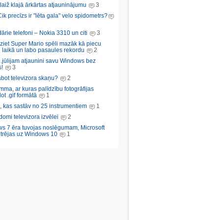
aiž klajā ārkārtas atjauninājumu
3
Cik precīzs ir "lēta gala" velo spidometrs?
rie telefoni – Nokia 3310 un citi
3
iziet Super Mario spēli mazāk kā piecu
 laikā un labo pasaules rekordu
2
.jūlijam atjaunini savu Windows bez
!
3
abot televizora skaņu?
2
ma, ar kuras palīdzību fotogrāfijas
ot .gif formātā
1
, kas sastāv no 25 instrumentiem
1
domi televizora izvēlei
2
s 7 ēra tuvojas noslēgumam, Microsoft
trējas uz Windows 10
1