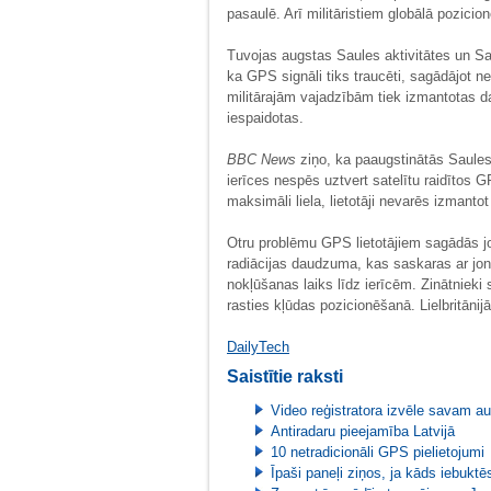
pasaulē. Arī militāristiem globālā pozici
Tuvojas augstas Saules aktivitātes un Sau
ka GPS signāli tiks traucēti, sagādājot ne
militārajām vajadzībām tiek izmantotas 
iespaidotas.
BBC News
ziņo, ka paaugstinātās Saules
ierīces nespēs uztvert satelītu raidītos 
maksimāli liela, lietotāji nevarēs izmanto
Otru problēmu GPS lietotājiem sagādās j
radiācijas daudzuma, kas saskaras ar jon
nokļūšanas laiks līdz ierīcēm. Zinātniek
rasties kļūdas pozicionēšanā. Lielbritāni
DailyTech
Saistītie raksti
Video reģistratora izvēle savam au
Antiradaru pieejamība Latvijā
10 netradicionāli GPS pielietojumi
Īpaši paneļi ziņos, ja kāds iebukt