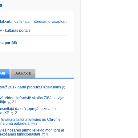
es
aDarbnīca.lv - par interesanto visapkārt
v - kultūras portāls
a portālā
ĀRI
JAUNĀKIE
zlaiž 2017.gada produktu izdevumus
Y: Video tiešsaistē skatās 70% Latvijas
tāju
21
desmitajā datorā joprojām izmanto
ws XP
2
 tuvākajā laikā atteiksies no Chrome
inājuma palaidēja
2
vieš nozares pirmo ieliekto monitoru ar
ekošanas funkcionalitāti
4