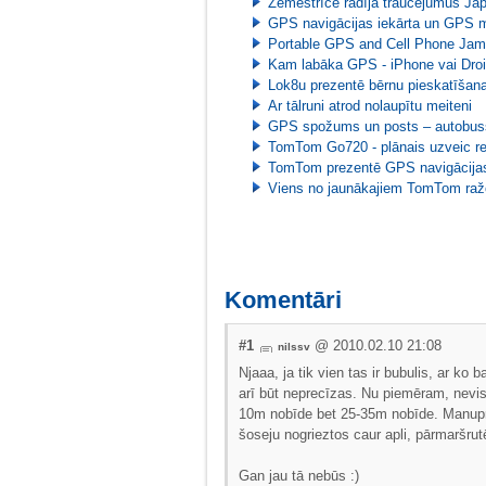
Zemestrīce rādīja traucējumus Jap
GPS navigācijas iekārta un GPS ma
Portable GPS and Cell Phone Jamm
Kam labāka GPS - iPhone vai Dro
Lok8u prezentē bērnu pieskatīšana
Ar tālruni atrod nolaupītu meiteni
GPS spožums un posts – autobuss 
TomTom Go720 - plānais uzveic r
TomTom prezentē GPS navigācijas
Viens no jaunākajiem TomTom ra
Komentāri
#1
@ 2010.02.10 21:08
nilssv
Njaaa, ja tik vien tas ir bubulis, ar ko
arī būt neprecīzas. Nu piemēram, nevis
10m nobīde bet 25-35m nobīde. Manuprāt
šoseju nogrieztos caur apli, pārmaršrutē
Gan jau tā nebūs :)