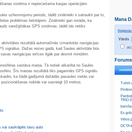
onēšanas sistēma ir nepieciešama kaujas operācijām.
les uzliesmojumu periods, tādēļ zinātnieki ir satraukti par to,
Mana D
lielas problēmas lietotājiem. Zinātnieki gan norāda, ka
daudz sarežģītākas GPS sistēmas, tādēļ tās netiks
Reģistrāci
Vārds
 aktivitātes rezultātā automašīnās izmantotās navigācijas
atc
GPS signālus. Dažas reizes gadā, kad Saules aktivitāte būs
t savas navigācijas ierīces ilgāk par desmit minūtēm.
Forums
onosfēras sastāva maiņa. Tā notiek atkarībā no Saules
JAUNĀK
osfēru. Šīs maiņas rezultātā tiks pagarināts GPS signālu
i skaidro, ka šādā gadījumā dažādās pasaules vietās var
jā pozicionēšanas nobīde var sasniegt 10 metrus.
T-shirt
Profes
Pardod
TRIO G
baroša
to
Es gri
Vēlos p
OCTA t
ēs vai saskrāpēs tavu auto