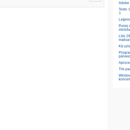
Adobe l
Tests: 
3
Leģendā
Puisis 
minūšu
Līdz 29
maksas
Kā uzl
Program
pārveid
Aproce
Trīs pa
Window
koncen