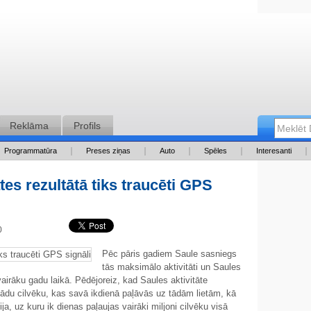
Reklāma
Profils
Programmatūra
Preses ziņas
Auto
Spēles
Interesanti
tes rezultātā tiks traucēti GPS
00
Pēc pāris gadiem Saule sasniegs
tās maksimālo aktivitāti un Saules
irāku gadu laikā. Pēdējoreiz, kad Saules aktivitāte
ādu cilvēku, kas savā ikdienā paļāvās uz tādām lietām, kā
ja, uz kuru ik dienas paļaujas vairāki miljoni cilvēku visā