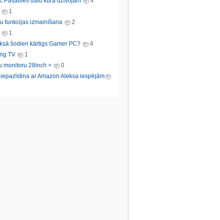
c Pasaules dalu kura dzivojam
4
1
u funkcijas izmainīšana
2
1
ksā šodien kārtigs Gamer PC?
4
ng TV
1
u monitoru 28inch +
0
s iepazīstina ar Amazon Aleksa iespējām