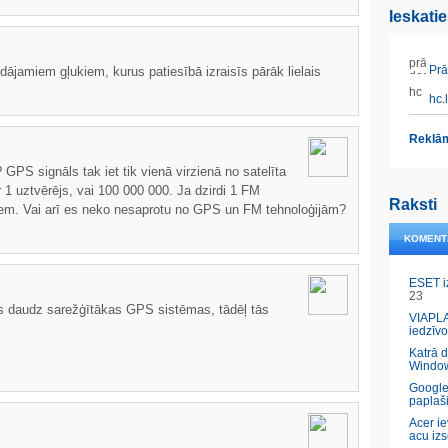
Ieskati
Prāt
idājamiem gļukiem, kurus patiesībā izraisīs pārāk lielais
hc.l
Reklām
 GPS signāls tak iet tik vienā virzienā no satelīta
r 1 uztvērējs, vai 100 000 000. Ja dzirdi 1 FM
Raksti
ošiem. Vai arī es neko nesaprotu no GPS un FM tehnoloģijām?
KOMENT
ESET i
23
as daudz sarežģītākas GPS sistēmas, tādēļ tās
VIAPLA
iedzīvo
Katrā 
Windo
Google
paplaš
Acer ie
acu izs