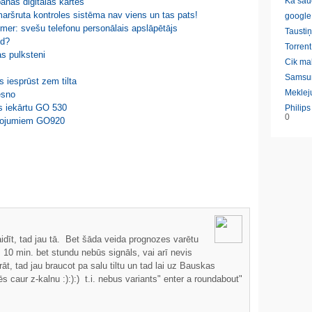
Ka sau
ānas digitālās kartēs
ršruta kontroles sistēma nav viens un tas pats!
google
er: svešu telefonu personālais apslāpētājs
Taustiņ
id?
Torrent
s pulksteni
Cik ma
Samsu
iesprūst zem tilta
Meklej
esno
 iekārtu GO 530
Philip
0
žojumiem GO920
 baidīt, tad jau tā. Bet šāda veida prognozes varētu
 10 min. bet stundu nebūs signāls, vai arī nevis
, tad jau braucot pa salu tiltu un tad lai uz Bauskas
s caur z-kalnu :):):) t.i. nebus variants" enter a roundabout"