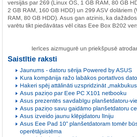
versijās par 269 (Linux OS, 1 GB RAM, 80 GB HD
2 GB RAM, 160 GB HDD) un 299 ASV dolāriem (
RAM, 80 GB HDD). Asus gan atzinis, ka dažādos
varētu tikt piedāvātas vēl citas Eee Box B202 vers
Ierīces aizmugurē un priekšpusē atroda
Saistītie raksti
Jaunums - datoru sērija Powered by ASUS
Kura kompānija ražo labākos portatīvos dat
Hakeri spēj attālināti uzspridzināt „makbukus
Asus paziņo par Eee PC X101 netbooku
Asus prezentēs savdabīgu planšetdatoru-vi
Asus paziņo savu gaidāmo planšetdatoru c
Asus izveido jaunu klēpjdatoru līniju
Asus Eee Pad 10” planšetdatoram tomēr bū
operētājsistēma