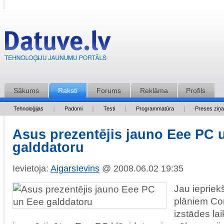
Sākums
Raksti
Forums
Reklāma
Profils
Tehnoloģijas
Padomi
Testi
Programmatūra
Preses ziņ
Asus prezentējis jauno Eee PC 
galddatoru
Ievietoja:
AigarsIevins
@ 2008.06.02 19:35
Jau iepriek
plāniem C
izstādes la