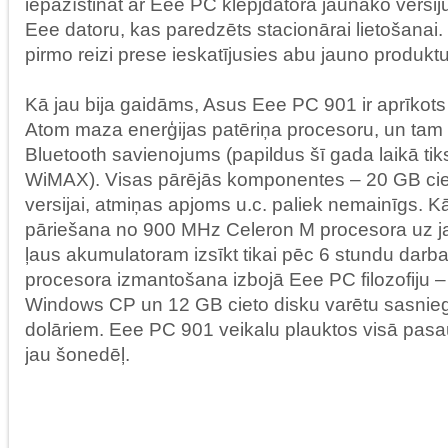
iepazīstināt ar Eee PC klēpjdatora jaunāko versi
Eee datoru, kas paredzēts stacionārai lietošanai
pirmo reizi prese ieskatījusies abu jauno produktu
Kā jau bija gaidāms, Asus Eee PC 901 ir aprīkots 
Atom maza enerģijas patēriņa procesoru, un tam i
Bluetooth savienojums (papildus šī gada laikā tik
WiMAX). Visas pārējās komponentes – 20 GB ciet
versijai, atmiņas apjoms u.c. paliek nemainīgs. 
pāriešana no 900 MHz Celeron M procesora uz ja
ļaus akumulatoram izsīkt tikai pēc 6 stundu darb
procesora izmantošana izbojā Eee PC filozofiju –
Windows CP un 12 GB cieto disku varētu sasnieg
dolāriem. Eee PC 901 veikalu plauktos visā pasa
jau šonedēļ.