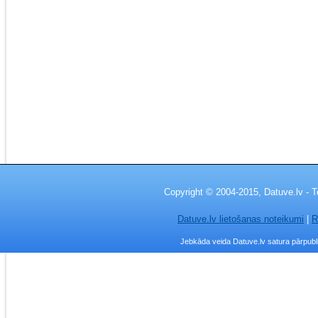
Copyright © 2004-2015, Datuve.lv - T
Datuve.lv lietošanas noteikumi
|
R
Jebkāda veida Datuve.lv satura pārpublic