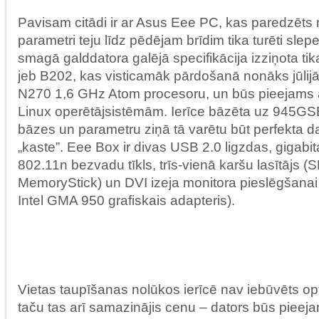
Pavisam citādi ir ar Asus Eee PC, kas paredzēts m
parametri teju līdz pēdējam brīdim tika turēti slep
smagā galddatora galējā specifikācija izziņota ti
jeb B202, kas visticamāk pārdošanā nonāks jūlijā,
N270 1,6 GHz Atom procesoru, un būs pieejams
Linux operētājsistēmām. Ierīce bāzēta uz 945
bāzes un parametru ziņā tā varētu būt perfekta da
„kaste”. Eee Box ir divas USB 2.0 ligzdas, gigabi
802.11n bezvadu tīkls, trīs-vienā karšu lasītājs 
MemoryStick) un DVI izeja monitora pieslēgšanai
Intel GMA 950 grafiskais adapteris).
Vietas taupīšanas nolūkos ierīcē nav iebūvēts opt
taču tas arī samazinājis cenu – dators būs pieej