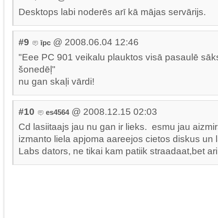
Desktops labi noderēs arī kā mājas servārijs.
#9
@ 2008.06.04 12:46
īpc
"Eee PC 901 veikalu plauktos visā pasaulē sāks
šonedēļ"
nu gan skaļi vārdi!
#10
@ 2008.12.15 02:03
es4564
Cd lasiitaajs jau nu gan ir lieks. esmu jau aizmirs
izmanto liela apjoma aareejos cietos diskus un l
Labs dators, ne tikai kam patiik straadaat,bet ari