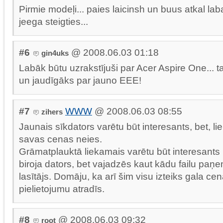
Pirmie modeļi... paies laicinsh un buus atkal lab
jeega steigties...
#6
@ 2008.06.03 01:18
gin4uks
Labāk būtu uzrakstījuši par Acer Aspire One... t
un jaudīgāks par jauno EEE!
#7
WWW
@ 2008.06.03 08:55
zihers
Jaunais sīkdators varētu būt interesants, bet, li
savas cenas neies.
Grāmatplauktā liekamais varētu būt interesants 
biroja dators, bet vajadzēs kaut kādu failu paņem
lasītājs. Domāju, ka arī šim visu izteiks gala ce
pielietojumu atradīs.
#8
@ 2008.06.03 09:32
root