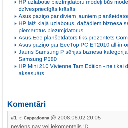
HP uzlabotie piezīmjdatoru modeļi būs mod
dzīvespriecīgās krāsās
Asus paziņo par diviem jauniem planšetdato
HP laiž klajā uzlabotus, dažādiem biznesa 
piemērotus piezīmjdatorus
Asus Eee planšetdators tiks prezentēts Com
Asus paziņo par EeeTop PC ET2010 all-in-one
Jauns Samsung P sērijas biznesa kategorijas
Samsung P580
HP Mini 210 Vivienne Tam Edition - ne tikai 
aksesuārs
Komentāri
#1
@ 2008.06.02 20:05
Cappadonna
neviens nav vel iekomentejis :D