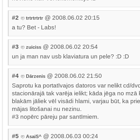
#2
@ 2008.06.02 20:15
trtrtrtrtr
a tu? Bet - Labs!
#3
@ 2008.06.02 20:54
zuiciss
un ja man nav usb klaviatura un pele? :D :D
#4
@ 2008.06.02 21:50
Dārzenis
Saprotu ka portatīvajos datoros var nelikt cd/dvd
stacionārajā tak varēja ielikt; kāda jēga no mzā 
blakām jāliek vēl visādi hlami, varjau būt, ka prie
mājas litošanai nu nezinu.
#3 nopērc pāreju par santīmiem.
#5
@ 2008.06.03 00:24
AsaiS^