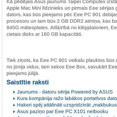
Kā pēdējais Asus jaunums Taipei Computex izst
Apple Mac Mini līdzinieks un pirmais Eee sērijas g
dators, kas būs pieejams pēc Eee PC 901 debijas
procesoru un tam būs 2 GB DDR2 atmiņa, kas bals
945G mātesplates. Atšķirībā no klēpjdatoriem, E
cietais disks ar 160 GB kapacitāti.
Tiek ziņots, ka Eee PC 901 veikalu plauktos būs
no jūnija vidus, tam sekos Eee Box, savukārt E
pieejams jūlijā.
Saistītie raksti
Jaunums - datoru sērija Powered by ASUS
Kura kompānija ražo labākos portatīvos dat
Hakeri spēj attālināti uzspridzināt „makbukus
Asus paziņo par Eee PC X101 netbooku