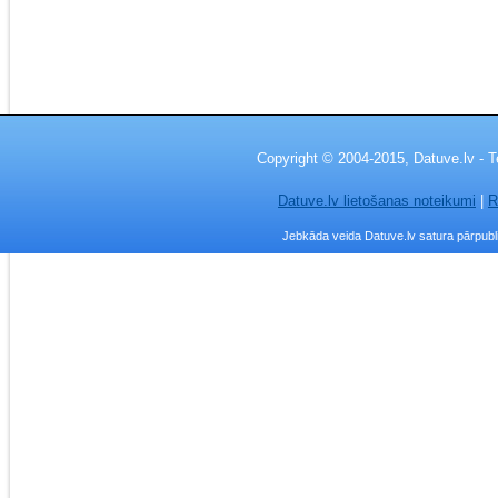
Copyright © 2004-2015, Datuve.lv - T
Datuve.lv lietošanas noteikumi
|
R
Jebkāda veida Datuve.lv satura pārpublic