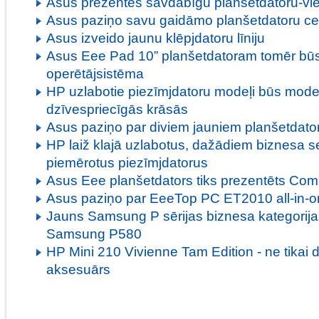
Asus prezentēs savdabīgu planšetdatoru-vi
Asus paziņo savu gaidāmo planšetdatoru c
Asus izveido jaunu klēpjdatoru līniju
Asus Eee Pad 10” planšetdatoram tomēr bū
operētājsistēma
HP uzlabotie piezīmjdatoru modeļi būs mod
dzīvespriecīgās krāsās
Asus paziņo par diviem jauniem planšetdato
HP laiž klajā uzlabotus, dažādiem biznesa 
piemērotus piezīmjdatorus
Asus Eee planšetdators tiks prezentēts Com
Asus paziņo par EeeTop PC ET2010 all-in-one
Jauns Samsung P sērijas biznesa kategorijas
Samsung P580
HP Mini 210 Vivienne Tam Edition - ne tikai 
aksesuārs