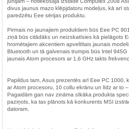
jūnijam – notiekošajā izstādē Computex 2008 As
divus jaunus mazo klēpjdatoru modeļus, kā arī sta
paredzētu Eee sērijas produktu.
Pirmais no jaunajiem produktiem būs Eee PC 901,
ziņā būs citādāks un neizskatīsies kā pielāgots E
hromētajiem akcentiem apveltītais jaunais modeli
Bluetooth un tā galvenais trumpis būs Intel 94
jaunais Atom procesors ar 1,6 GHz takts frekvenc
Papildus tam, Asus prezentēs arī Eee PC 1000, k
ar Atom procesoru, 10 collu ekrānu un līdz ar to – 
Pagaidām gan nav zināma sīkāka produkta specifi
paziņots, ka tas plānots kā konkurents MSI izst
datoram.