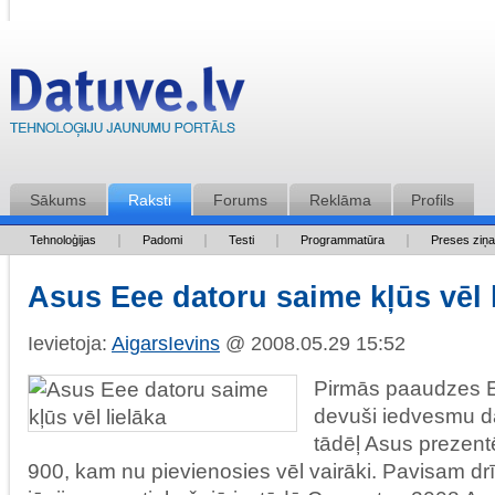
Sākums
Raksti
Forums
Reklāma
Profils
Tehnoloģijas
Padomi
Testi
Programmatūra
Preses ziņ
Asus Eee datoru saime kļūs vēl 
Ievietoja:
AigarsIevins
@ 2008.05.29 15:52
Pirmās paaudzes 
devuši iedvesmu da
tādēļ Asus prezen
900, kam nu pievienosies vēl vairāki. Pavisam drīz