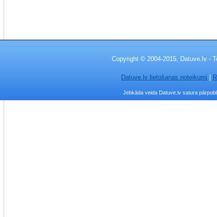
Copyright © 2004-2015, Datuve.lv - T
Datuve.lv lietošanas noteikumi
|
R
Jebkāda veida Datuve.lv satura pārpublic