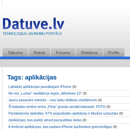
Sākums
Raksti
Forums
Reklāma
Profils
Tags: aplikācijas
Labākās aplikācijas jaunākajam iPhone
(
0
)
Ne visi „Lumia” viedtālruņi iegūs „Windows 10”
(
0
)
Jauns pasaules rekords – visu laiku lētākais viedtālrunis
(
0
)
Šī kabatas izmēra ierīce „Flow” grasās aizstāt datorpeli. FOTO
(
0
)
Pārsteidzoša statistika: 97% populārāko aplikāciju ir tikušas uzlauztas
(
0
)
Aplikācijas, kas palīdz atrast pazaudētas lietas
(
0
)
8 Android aplikācijas, kas padara iPhone īpašniekus greizsirdīgus
(
0
)