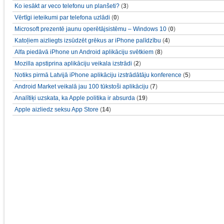
Ko iesākt ar veco telefonu un planšeti?
(
3
)
Vērtīgi ieteikumi par telefona uzlādi
(
0
)
Microsoft prezentē jaunu operētājsistēmu – Windows 10
(
0
)
Katoļiem aizliegts izsūdzēt grēkus ar iPhone palīdzību
(
4
)
Alfa piedāvā iPhone un Android aplikāciju svētkiem
(
8
)
Mozilla apstiprina aplikāciju veikala izstrādi
(
2
)
Notiks pirmā Latvijā iPhone aplikāciju izstrādātāju konference
(
5
)
Android Market veikalā jau 100 tūkstoši aplikāciju
(
7
)
Analītiķi uzskata, ka Apple politika ir absurda
(
19
)
Apple aizliedz seksu App Store
(
14
)