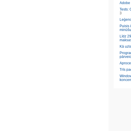
Adobe l
Tests: 
3
Leģendā
Puisis 
minūšu
Līdz 29
maksas
Kā uzl
Program
pārveid
Aproce
Trīs pa
Window
koncen