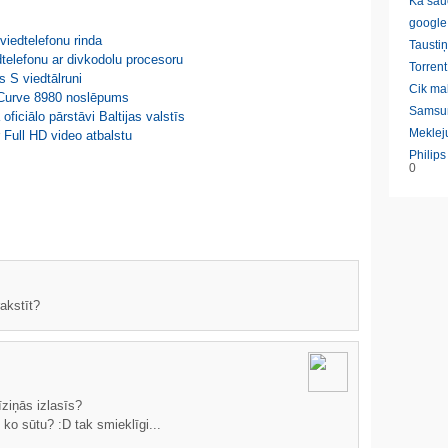
Ka sau
google
viedtelefonu rinda
Taustiņ
dtelefonu ar divkodolu procesoru
Torrent
s S viedtālruni
Cik ma
y Curve 8980 noslēpums
Samsu
ficiālo pārstāvi Baltijas valstīs
Meklej
 Full HD video atbalstu
Philip
0
rakstīt?
īziņās izlasīs?
ko sūtu? :D tak smieklīgi...