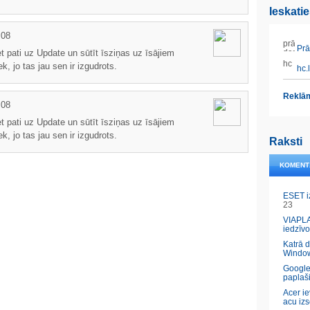
Ieskati
:08
Prāt
et pati uz Update un sūtīt īsziņas uz īsājiem
, jo tas jau sen ir izgudrots.
hc.l
Reklām
:08
et pati uz Update un sūtīt īsziņas uz īsājiem
, jo tas jau sen ir izgudrots.
Raksti
KOMENT
ESET i
23
VIAPLA
iedzīvo
Katrā 
Windo
Google
paplaš
Acer ie
acu izs