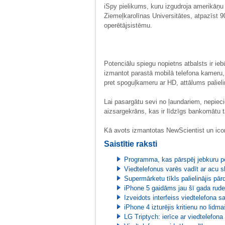
iSpy pielikums, kuru izgudroja amerikāņu
Ziemeļkarolīnas Universitātes, atpazīst 9
operētājsistēmu.
Potenciālu spiegu nopietns atbalsts ir ie
izmantot parastā mobilā telefona kameru, 
pret spoguļkameru ar HD, attālums palieli
Lai pasargātu sevi no ļaundariem, nepiecie
aizsargekrāns, kas ir līdzīgs bankomātu 
Kā avots izmantotas NewScientist un ic
Saistītie raksti
Programma, kas pārspēj jebkuru p
Viedtelefonus varēs vadīt ar acu s
Supermārketu tīkls palielinājis pā
iPhone 5 gaidāms jau šī gada rude
Izveidots interfeiss viedtelefona 
iPhone 4 izturējis kritienu no lidm
LG Triptych: ierīce ar viedtelefon