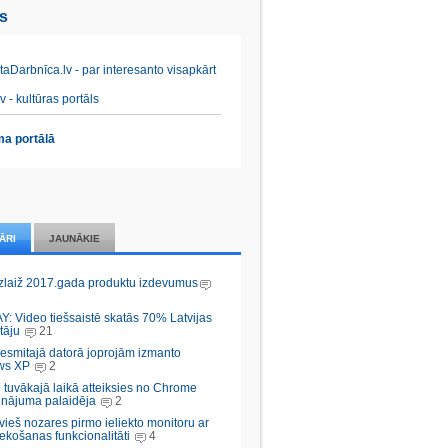
es
aDarbnīca.lv - par interesanto visapkārt
v - kultūras portāls
a portālā
ĀRI
JAUNĀKIE
zlaiž 2017.gada produktu izdevumus
Y: Video tiešsaistē skatās 70% Latvijas
tāju
21
desmitajā datorā joprojām izmanto
ws XP
2
 tuvākajā laikā atteiksies no Chrome
inājuma palaidēja
2
vieš nozares pirmo ieliekto monitoru ar
ekošanas funkcionalitāti
4