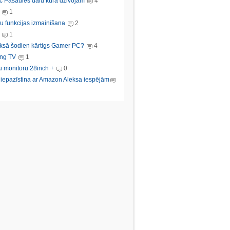
c Pasaules dalu kura dzivojam
4
1
u funkcijas izmainīšana
2
1
ksā šodien kārtigs Gamer PC?
4
ng TV
1
u monitoru 28inch +
0
s iepazīstina ar Amazon Aleksa iespējām