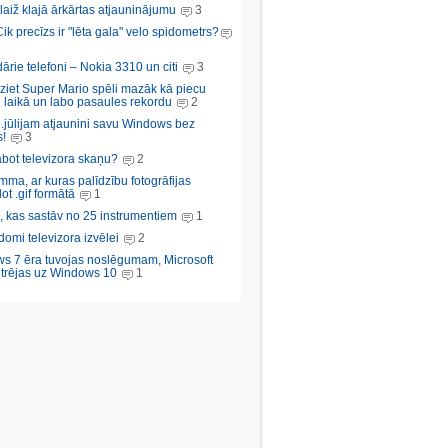
aiž klajā ārkārtas atjauninājumu
3
Cik precīzs ir "lēta gala" velo spidometrs?
rie telefoni – Nokia 3310 un citi
3
iziet Super Mario spēli mazāk kā piecu
 laikā un labo pasaules rekordu
2
.jūlijam atjaunini savu Windows bez
!
3
abot televizora skaņu?
2
ma, ar kuras palīdzību fotogrāfijas
ot .gif formātā
1
, kas sastāv no 25 instrumentiem
1
domi televizora izvēlei
2
s 7 ēra tuvojas noslēgumam, Microsoft
trējas uz Windows 10
1