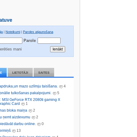
atuve
ja
|
Noteikumi
|
Paroles atjaunošana
Parole
erēties mani
IE
LIETOTĀJI
SAITES
 apdruka,un mazo uzlīmju taisīšana.
4
ionālie tulkošanas pakalpojumi.
5
: MSI GeForce RTX 2080ti gaming X
raphic Card
1
nas bloka maiņa
2
bu ņemt aizdevumu
2
iedāvāt darbu online.
0
ermiņš
13