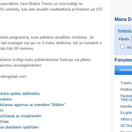
 speciālists Jans-Maikls Frems un viņa kolēģi no
0% simbolu, kas tiek ievadīti viedtelefonā ar Android vai iOS
Mana D
Reģistrāci
būvēta programma, kura palielina ievadītos simbolus. Ja
Vārds
tad izspiegot var jau no 3 metru attāluma, bet ja nomainīt o
atc
nās līdz 60 metriem.
šams izslēgt burtu palielināšanas funkciju vai jālieto
Forums
taustiņu aizsargekrāniem.
JAUNĀK
ondesignlab.com.
T-shirt
Profes
okera spēles dalībnieku
Pardod
katienu
TRIO G
rdošanas apjomus ar stendiem-”filiālēm”
baroša
nī
Es gri
saistīšanai ar smadzenēm
Vēlos p
ašīnas
OCTA t
a un planšetes īpašībām