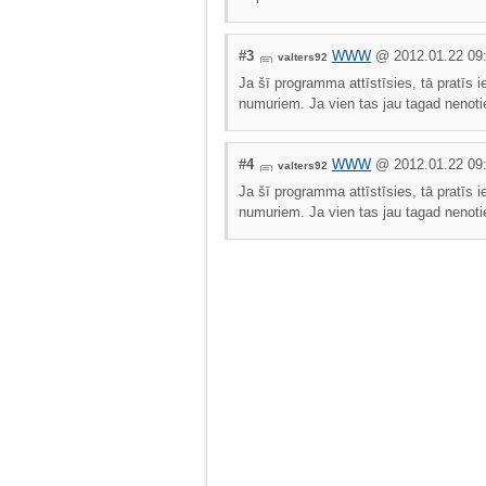
#3
WWW
@ 2012.01.22 09
valters92
Ja šī programma attīstīsies, tā pratīs i
numuriem. Ja vien tas jau tagad nenotiek
#4
WWW
@ 2012.01.22 09
valters92
Ja šī programma attīstīsies, tā pratīs i
numuriem. Ja vien tas jau tagad nenotiek