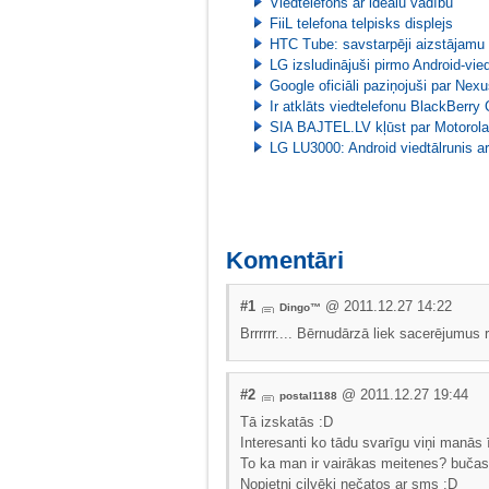
Viedtelefons ar ideālu vadību
FiiL telefona telpisks displejs
HTC Tube: savstarpēji aizstājamu 
LG izsludinājuši pirmo Android-vie
Google oficiāli paziņojuši par Nexu
Ir atklāts viedtelefonu BlackBerr
SIA BAJTEL.LV kļūst par Motorola o
LG LU3000: Android viedtālrunis ar
Komentāri
#1
@ 2011.12.27 14:22
Dingo™
Brrrrrr.... Bērnudārzā liek sacerējumus 
#2
@ 2011.12.27 19:44
postal1188
Tā izskatās :D
Interesanti ko tādu svarīgu viņi manās 
To ka man ir vairākas meitenes? bučas 
Nopietni cilvēki nečatos ar sms :D