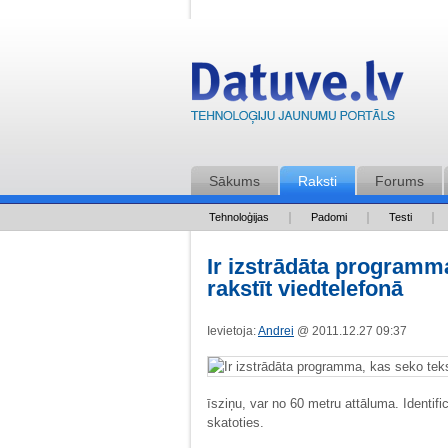
Sākums
Raksti
Forums
Tehnoloģijas
Padomi
Testi
Ir izstrādāta programma
rakstīt viedtelefonā
Ievietoja:
Andrei
@ 2011.12.27 09:37
īsziņu, var no 60 metru attāluma. Identific
skatoties.