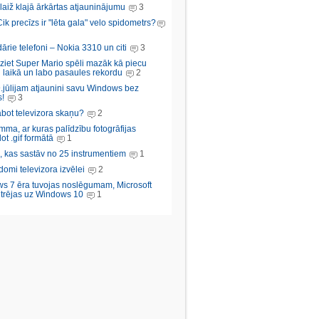
aiž klajā ārkārtas atjauninājumu
3
Cik precīzs ir "lēta gala" velo spidometrs?
rie telefoni – Nokia 3310 un citi
3
iziet Super Mario spēli mazāk kā piecu
 laikā un labo pasaules rekordu
2
.jūlijam atjaunini savu Windows bez
!
3
abot televizora skaņu?
2
ma, ar kuras palīdzību fotogrāfijas
ot .gif formātā
1
, kas sastāv no 25 instrumentiem
1
domi televizora izvēlei
2
s 7 ēra tuvojas noslēgumam, Microsoft
trējas uz Windows 10
1