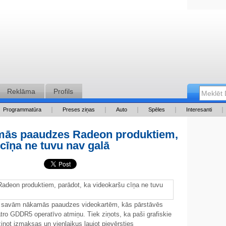
Reklāma
Profils
Programmatūra
Preses ziņas
Auto
Spēles
Interesanti
mās paaudzes Radeon produktiem,
cīņa ne tuvu nav galā
par savām nākamās paaudzes videokartēm, kās pārstāvēs
tro GDDR5 operatīvo atmiņu. Tiek ziņots, ka paši grafiskie
zinot izmaksas un vienlaikus ļaujot pievērsties