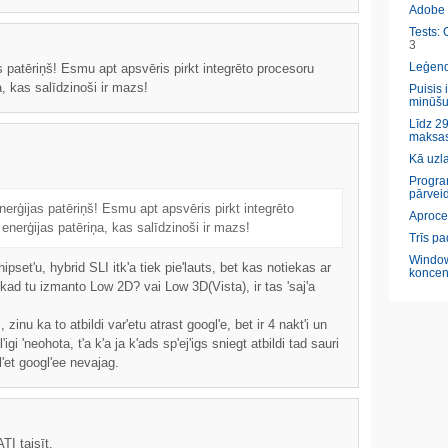
Adobe l
Tests: 
3
Leģendā
 patēriņš! Esmu apt apsvēris pirkt integrēto procesoru
, kas salīdzinoši ir mazs!
Puisis 
minūšu
Līdz 29
maksas
Kā uzl
Program
pārveid
erģijas patēriņš! Esmu apt apsvēris pirkt integrēto
Aproce
enerģijas patēriņa, kas salīdzinoši ir mazs!
Trīs pa
Window
set'u, hybrid SLI itk'a tiek pie'lauts, bet kas notiekas ar
koncen
nu kad tu izmanto Low 2D? vai Low 3D(Vista), ir tas 'saj'a
 zinu ka to atbildi var'etu atrast googl'e, bet ir 4 nakt'i un
gi 'neohota, t'a k'a ja k'ads sp'ej'igs sniegt atbildi tad sauri
l'et googl'ee nevajag.
TI taisīt.