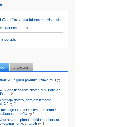
es
aDarbnīca.lv - par interesanto visapkārt
v - kultūras portāls
a portālā
ĀRI
JAUNĀKIE
zlaiž 2017.gada produktu izdevumus
Y: Video tiešsaistē skatās 70% Latvijas
tāju
21
desmitajā datorā joprojām izmanto
ws XP
2
 tuvākajā laikā atteiksies no Chrome
inājuma palaidēja
2
vieš nozares pirmo ieliekto monitoru ar
ekošanas funkcionalitāti
4