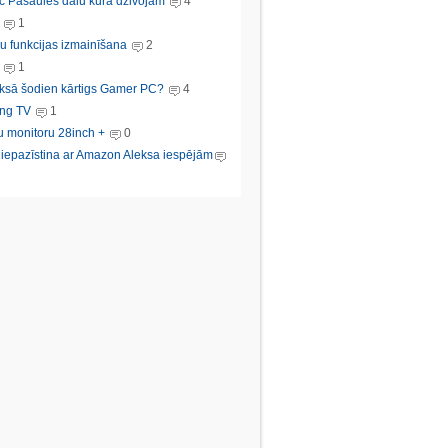
c Pasaules dalu kura dzivojam
4
1
u funkcijas izmainīšana
2
1
ksā šodien kārtigs Gamer PC?
4
ng TV
1
u monitoru 28inch +
0
s iepazīstina ar Amazon Aleksa iespējām