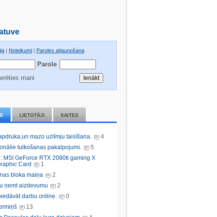
atuve
ja
|
Noteikumi
|
Paroles atjaunošana
Parole
erēties mani
IE
LIETOTĀJI
SAITES
 apdruka,un mazo uzlīmju taisīšana.
4
ionālie tulkošanas pakalpojumi.
5
: MSI GeForce RTX 2080ti gaming X
raphic Card
1
nas bloka maiņa
2
bu ņemt aizdevumu
2
iedāvāt darbu online.
0
ermiņš
13