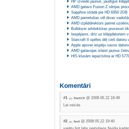
HP izveido jaunus, jaudīgus klēpj
AMD gatavo Fusion Z sērijas proc
Sapphire strādā pie HD 6950 2GB 
AMD pametušas vēl divas vadošā
AMD izpilddirektors pamet uzņē
Bulldozer arhitektūras procesori ti
Iespējams, drīz uz klēpjdatoriem 
Starcraft II spēles dēļ cieš datoru
Apple apsver iespēju savos dator
AMD gatavojas izlaist jaunus četr
HIS klusām iepazīstina ar HD 577
Komentāri
#1
@ 2008.05.22 18:49
Stat1CX
Lai veicās.
#2
@ 2008.05.22 19:40
fan4
varētu būt labs pretsitiens Nvidia kar