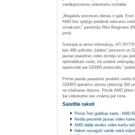
vairākprocesoru videokaršu izstrādei.
„Megalielu procesoru dienas ir galā. Eso
AMD būs spējīgs piedāvāt neticamu veik
izmaksām,” pavēstījis Riks Bergmans (R
jomā.
Saskaņā ar pirmo informāciju, ATI RV770
būs 480 unificēto „šāderu” procesori un 3
jaunas paaudzes video dzinēju un jau p
optimālākais veids, kā uzlabot veiktspēj
iepriecināti par GDDR5 potenciālu,” piebi
Pirmie jaunās paaudzes produkti varētu
GDDR3 operatīvo atmiņu (attiecīgi 350 un
ne izlaišanas datums. Pēcāk AMD plāno i
šai videokartei nav zināma pat cena.
Saistītie raksti
Pirmā 7nm grafikas karte - AMD R
Nvidia prezentē jaunas video kar
AMD daļēji atsāks video karšu ra
Hakeri nozaguši vairāk nekā milj