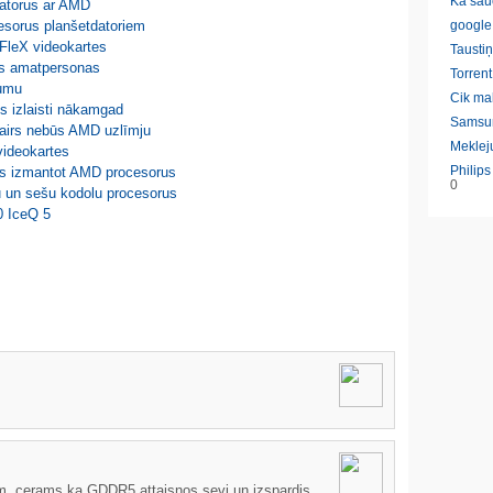
Ka sau
datorus ar AMD
esorus planšetdatoriem
google
FleX videokartes
Taustiņ
s amatpersonas
Torrent
mumu
Cik ma
ks izlaisti nākamgad
Samsu
vairs nebūs AMD uzlīmju
Meklej
 videokartes
Philip
os izmantot AMD procesorus
0
u un sešu kodolu procesorus
0 IceQ 5
tēm, cerams ka GDDR5 attaisnos sevi un izspardis