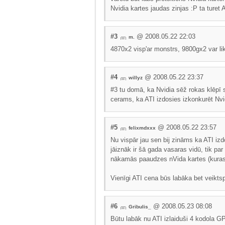
Nvidia kartes jaudas zinjas :P ta turet 
#3
@ 2008.05.22 22:03
m.
4870x2 visp'ar monstrs, 9800gx2 var lik
#4
@ 2008.05.22 23:37
willyz
#3 tu domā, ka Nvidia sēž rokas klēpī s
cerams, ka ATI izdosies izkonkurēt Nvi
#5
@ 2008.05.22 23:57
felixmdxxx
Nu vispār jau sen bij zināms ka ATI iz
jāiznāk ir šā gada vasaras vidū, tik p
nākamās paaudzes nVida kartes (kuras
Vienīgi ATI cena būs labāka bet veiktsp
#6
@ 2008.05.23 08:08
Gribulis_
Būtu labāk nu ATI izlaiduši 4 kodola GP