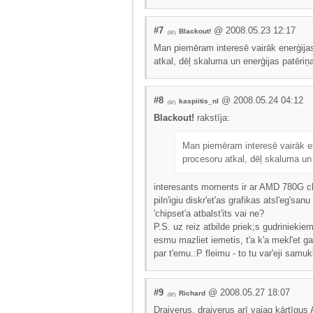
#7
@ 2008.05.23 12:17
Blackout!
Man piemēram interesē vairāk enerģijas
atkal, dēļ skaluma un enerģijas patēriņa
#8
@ 2008.05.24 04:12
kaspiitis_nl
Blackout!
rakstīja:
Man piemēram interesē vairāk en
procesoru atkal, dēļ skaluma un 
interesants moments ir ar AMD 780G chip
piln'igiu diskr'et'as grafikas atsl'eg'sa
'chipset'a atbalst'its vai ne?
P.S. uz reiz atbilde priek;s gudriniekiem,
esmu mazliet iemetis, t'a k'a mekl'et gal'i
par t'emu.:P fleimu - to tu var'eji samuk
#9
@ 2008.05.27 18:07
Richard
Draiverus, draiverus arī vajag kārtīgus A