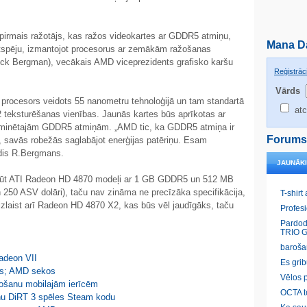
t pirmais ražotājs, kas ražos videokartes ar GDDR5 atmiņu,
Mana D
tspēju, izmantojot procesorus ar zemākām ražošanas
ick Bergman), vecākais AMD viceprezidents grafisko karšu
Reģistrāci
Vārds
 procesors veidots 55 nanometru tehnoloģijā un tam standartā
atc
2 teksturēšanas vienības. Jaunās kartes būs aprīkotas ar
ieminētajām GDDR5 atmiņām. „AMD tic, ka GDDR5 atmiņa ir
Forums
u, savās robežās saglabājot enerģijas patēriņu. Esam
ldis R.Bergmans.
JAUNĀK
 būt ATI Radeon HD 4870 modeļi ar 1 GB GDDR5 un 512 MB
 250 ASV dolāri), taču nav zināma ne precīzāka specifikācija,
T-shirt
zlaist arī Radeon HD 4870 X2, kas būs vēl jaudīgāks, taču
Profes
Pardod
TRIO G
baroša
adeon VII
Es gri
tes; AMD sekos
Vēlos p
žošanu mobilajām ierīcēm
OCTA t
onu DiRT 3 spēles Steam kodu