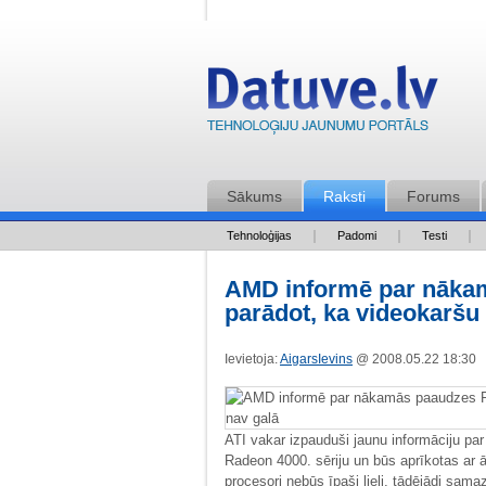
Sākums
Raksti
Forums
Tehnoloģijas
Padomi
Testi
AMD informē par nāka
parādot, ka videokaršu 
Ievietoja:
AigarsIevins
@ 2008.05.22 18:30
ATI vakar izpauduši jaunu informāciju 
Radeon 4000. sēriju un būs aprīkotas ar ā
procesori nebūs īpaši lieli, tādējādi sama