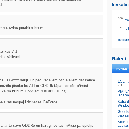
Ieskati
ATI
Prāt
t plauktina puteklus kraat
hc.l
Reklām
alikuši? :)
dia. Veiksmi.
Raksti
KOMENT
dos HD 4xxx sēriju un pēc vecajiem oficiālajiem datumiem
ESET i
23
ar nožēlu jāsaka ka ATI ar GDDR5 tāpat nespēs pārsist
 kā pa brīnumu joprijām būs ar GDDR3)
VIAPLA
iedzīvo
Katrā 
ējā tās nespēj lidzināties GeForce!
Windo
Google
paplaš
Acer ie
U ar to savu GDDR5 un kārtīgi iesituši nVidia pa spieķi.
acu izs