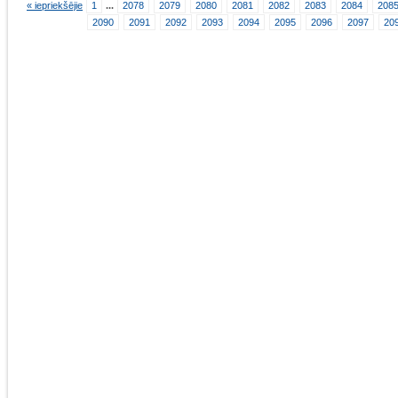
« iepriekšējie
1
...
2078
2079
2080
2081
2082
2083
2084
208
2090
2091
2092
2093
2094
2095
2096
2097
20