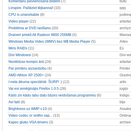
Komentāru pievienošana bildēm
(7)
bufu
Linspire. Palīdziet tējkannai!
(10)
qqq
CPU is unworkable
(8)
justres
Video player
(22)
artartar
Problēma ar DVD lasīšanu
(20)
archyz
Draiveri priekš Ati Radeon 9800 256MB
(5)
Mania
Windows Media Video (WMV) bez M$ Media Player
(5)
Artex
Miris RAIDs
(11)
Es
Divi Windowsi
(14)
Divi w
Neslēdzas kompis ārā
(24)
artartar
Par printeru aizsardzibu
(4)
Printer
AMD Athlon XP 2500+
(24)
Grasho
I-neta ātruma speciālisti- ŠURP! :)
(12)
artis
Vai esi iemēģinājis Firefox 1.0.5
(28)
jogijs
Kāds zin kādu labu datu bāzes veidošanas programmu
(6)
Indigo
Avi faili
(8)
blje
Brightness uz WMP v.10
(4)
Araabs
Video codec or smthn sap...
(13)
Ordina
Kapec gluko VGA drivers
(3)
archee