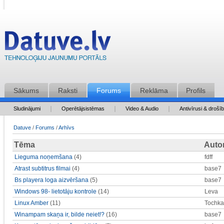
Sākums
Raksti
Forums
Reklāma
Profils
Sludinājumi
Operētājsistēmas
Video & Audio
Antivīrusi & drošī
Datuve
/
Forums
/
Arhīvs
Tēma
Auto
Lieguma noņemšana
(4)
fdff
Atrast subtitrus filmai
(4)
base7
Bs playera loga aizvēršana
(5)
base7
Windows 98- lietotāju kontrole
(14)
Leva
Linux Amber
(11)
Tochka
Winampam skaņa ir, bilde neiet!?
(16)
base7