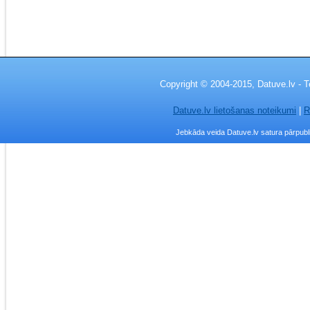
Copyright © 2004-2015, Datuve.lv - T
Datuve.lv lietošanas noteikumi
|
R
Jebkāda veida Datuve.lv satura pārpublic