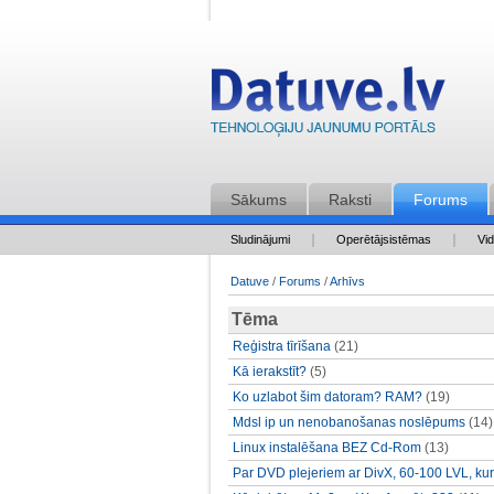
Sākums
Raksti
Forums
Sludinājumi
Operētājsistēmas
Vi
Datuve
/
Forums
/
Arhīvs
Tēma
Reģistra tīrīšana
(21)
Kā ierakstīt?
(5)
Ko uzlabot šim datoram? RAM?
(19)
Mdsl ip un nenobanošanas noslēpums
(14)
Linux instalēšana BEZ Cd-Rom
(13)
Par DVD plejeriem ar DivX, 60-100 LVL, ku