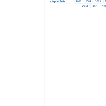
« iepriekšējie
1
...
2081
2082
2083
2093
2094
209