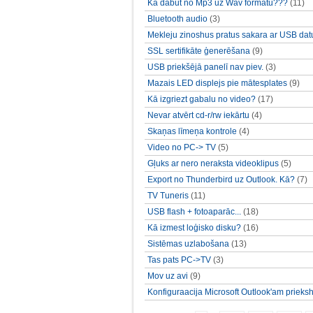
Kā dabūt no Mp3 uz Wav formātu???
(11)
Bluetooth audio
(3)
Mekleju zinoshus pratus sakara ar USB dat
SSL sertifikāte ģenerēšana
(9)
USB priekšējā panelī nav piev.
(3)
Mazais LED displejs pie mātesplates
(9)
Kā izgriezt gabalu no video?
(17)
Nevar atvērt cd-r/rw iekārtu
(4)
Skaņas līmeņa kontrole
(4)
Video no PC-> TV
(5)
Gļuks ar nero neraksta videoklipus
(5)
Export no Thunderbird uz Outlook. Kā?
(7)
TV Tuneris
(11)
USB flash + fotoaparāc...
(18)
Kā izmest loģisko disku?
(16)
Sistēmas uzlabošana
(13)
Tas pats PC->TV
(3)
Mov uz avi
(9)
Konfiguraacija Microsoft Outlook'am prieksh 