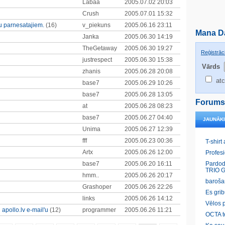
Labaa
2005.07.02 20:03
Crush
2005.07.01 15:32
u parnesatajiem.
(16)
v_piekuns
2005.06.16 23:11
Mana D
Janka
2005.06.30 14:19
TheGetaway
2005.06.30 19:27
Reģistrāci
justrespect
2005.06.30 15:38
Vārds
zhanis
2005.06.28 20:08
atc
base7
2005.06.29 10:26
base7
2005.06.28 13:05
Forums
at
2005.06.28 08:23
base7
2005.06.27 04:40
JAUNĀK
Unima
2005.06.27 12:39
fff
2005.06.23 00:36
T-shirt
Artx
2005.06.26 12:00
Profes
base7
2005.06.20 16:11
Pardod
TRIO G
hmm..
2005.06.26 20:17
baroša
Grashoper
2005.06.26 22:26
Es gri
links
2005.06.26 14:12
Vēlos p
apollo.lv e-mail'u
(12)
programmer
2005.06.26 11:21
OCTA t