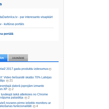
es
aDarbnīca.lv - par interesanto visapkārt
v - kultūras portāls
a portālā
ĀRI
JAUNĀKIE
zlaiž 2017.gada produktu izdevumus
Y: Video tiešsaistē skatās 70% Latvijas
tāju
21
desmitajā datorā joprojām izmanto
ws XP
2
 tuvākajā laikā atteiksies no Chrome
inājuma palaidēja
2
vieš nozares pirmo ieliekto monitoru ar
ekošanas funkcionalitāti
4