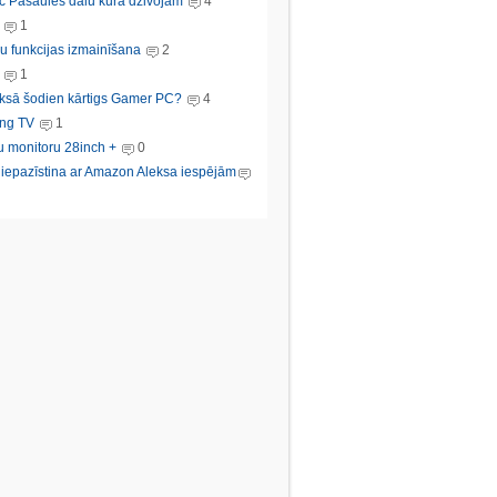
c Pasaules dalu kura dzivojam
4
1
u funkcijas izmainīšana
2
1
ksā šodien kārtigs Gamer PC?
4
ng TV
1
u monitoru 28inch +
0
s iepazīstina ar Amazon Aleksa iespējām