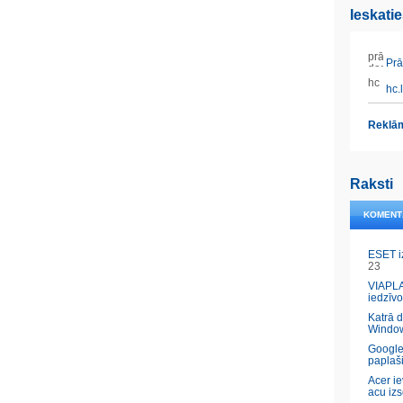
Ieskati
Prāt
hc.l
Reklām
Raksti
KOMENT
ESET i
23
VIAPLA
iedzīvo
Katrā 
Windo
Google
paplaš
Acer ie
acu izs