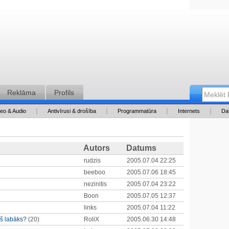
Reklāma
Profils
deo & Audio
Antivīrusi & drošība
Programmatūra
Internets
Da
Autors
Datums
rudzis
2005.07.04 22:25
beeboo
2005.07.06 18:45
nezinitis
2005.07.04 23:22
Boon
2005.07.05 12:37
links
2005.07.04 11:22
rš labāks?
(20)
RoliX
2005.06.30 14:48