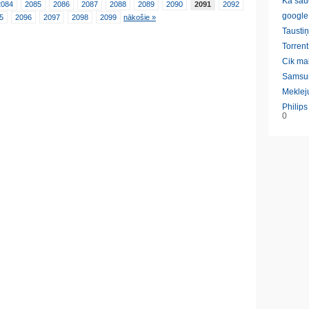
Ka sau
2084
2085
2086
2087
2088
2089
2090
2091
2092
google
5
2096
2097
2098
2099
nākošie »
Taustiņ
Torrent
Cik ma
Samsu
Meklej
Philip
0