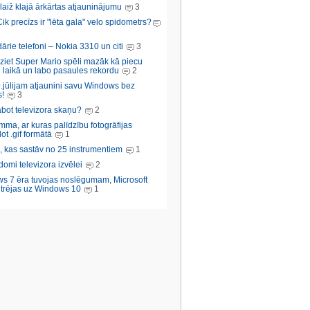
aiž klajā ārkārtas atjauninājumu
3
Cik precīzs ir "lēta gala" velo spidometrs?
rie telefoni – Nokia 3310 un citi
3
iziet Super Mario spēli mazāk kā piecu
 laikā un labo pasaules rekordu
2
.jūlijam atjaunini savu Windows bez
!
3
abot televizora skaņu?
2
ma, ar kuras palīdzību fotogrāfijas
ot .gif formātā
1
, kas sastāv no 25 instrumentiem
1
domi televizora izvēlei
2
s 7 ēra tuvojas noslēgumam, Microsoft
trējas uz Windows 10
1