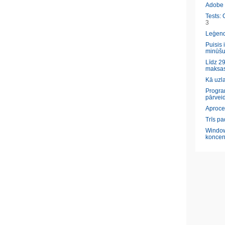
Adobe l
Tests: 
3
Leģendā
Puisis 
minūšu
Līdz 29
maksas
Kā uzl
Program
pārveid
Aproce
Trīs pa
Window
koncen