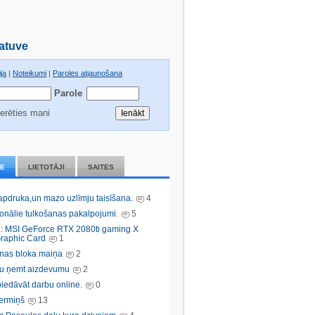
atuve
ja
|
Noteikumi
|
Paroles atjaunošana
Parole
erēties mani
IE
LIETOTĀJI
SAITES
 apdruka,un mazo uzlīmju taisīšana.
4
ionālie tulkošanas pakalpojumi.
5
: MSI GeForce RTX 2080ti gaming X
raphic Card
1
nas bloka maiņa
2
bu ņemt aizdevumu
2
iedāvāt darbu online.
0
ermiņš
13