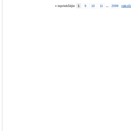
« iepriekšējie
1
9
10
11
...
2099
nākoši