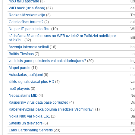
mp3 failu apstrāde
(3)
Os
WiFi hack (uzlaušana)
(37)
de
Redzes lāzerkorekcija
(3)
Tr
Celtniecības forums?
(2)
oz
Ne par IT, par celtniecību.
(10)
Wi
kāds šantažē ar sūtot sms no WEB uz tele2 nr.Palīdziet noteikt.par
kli
atlīdzību.
(32)
ārzemju interneta veikali
(16)
ha
Baltās Tiesības
(7)
Lo
vai ir ists gucci pulkstenis vai pakaldarinajums?
(20)
in
Mapei parole
(11)
ma
Autoskolas jautājumi
(6)
nu
slikts signals viasat plus HD
(4)
va
mp3 playeris
(3)
dz
Nepazīstams MID
(4)
N
Kaspersky virus data base corrupted
(4)
D
Kabeļtelevīzijas pakalpojuma sniedzējs Vecmilgrāvī.
(1)
bu
Nokia N80 vai Nokia E61
(1)
Ba
Satelīts un televizors
(6)
su
Labs Cardsharing Serveris
(23)
Gu