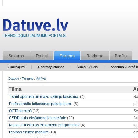
Sākums
Raksti
Forums
Reklāma
Profils
Sludinājumi
Operētājsistēmas
Video & Audio
Antivīrusi & drošī
Datuve
/
Forums
/
Arhīvs
Tēma
A
T-shirt apdruka,un mazo uzlīmju taisīšana.
(4)
Ra
Profesionālie tulkošanas pakalpojumi.
(5)
po
OCTA termiņš
(13)
S
CSDD auto eksāmena lejupielāde
(20)
Ja
Krasta autoskolas eksamenu programma?
(6)
lol
tiesības elektro mobīlim
(10)
di