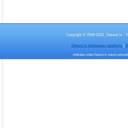
Copyright © 2004-2015, Datuve.lv - T
Datuve.lv lietošanas noteikumi
|
R
Jebkāda veida Datuve.lv satura pārpublic