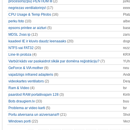
procesors(cpu) PENTIUM III
(2)
jurk
negriezas ventilatorinjs!
(17)
eee
CPU Usage & Temp Ptrobs
(16)
Plat
perku foto
(10)
albe
epsons printee ar aizturi
(5)
bas
MDSL 2vas ip
(12)
zars
kaadeel IE ir kluvis daudz leenaaaks
(20)
dog
NTFS vai FAT32
(20)
rezz
Line-In probza
(4)
KR
Varbūt kāds var paskaidrot sīkāk par domēna reģistrāciju?
(7)
YUh
GeForce & VIA mother
(9)
neu
vajadziigs infrared adapteris
(8)
And
videokartes ventilators
(2)
Des
Ram & Video
(4)
tsr
paardod RAM portatiivajam 128
(3)
Kiril
Bots draugiem.lv
(33)
buu
Problema ar video karti
(5)
tsr
Portu atversana un aizversana!!!
(21)
Sho
Windows porti
(22)
Vec