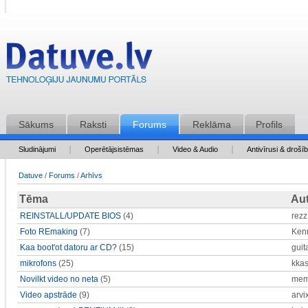
Sākums
Raksti
Forums
Reklāma
Profils
Sludinājumi
Operētājsistēmas
Video & Audio
Antivīrusi & drošī
Datuve
/
Forums
/
Arhīvs
Tēma
Au
REINSTALL/UPDATE BIOS
(4)
rezz
Foto REmaking
(7)
Ken
Kaa boot'ot datoru ar CD?
(15)
guit
mikrofons
(25)
kka
Novilkt video no neta
(5)
mem
Video apstrāde
(9)
arvi