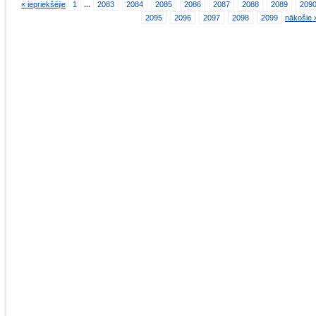
« iepriekšējie
1
...
2083
2084
2085
2086
2087
2088
2089
209
2095
2096
2097
2098
2099
nākošie 