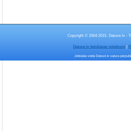
Copyright © 2004-2015, Datuve.lv - T
Datuve.lv lietošanas noteikumi
|
R
Jebkāda veida Datuve.lv satura pārpublic