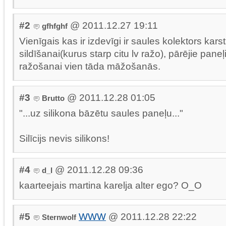
#2
@ 2011.12.27 19:11
gfhfghf
Vienīgais kas ir izdevīgi ir saules kolektors kar
sildīšanai(kurus starp citu lv ražo), pārējie paneļ
ražošanai vien tāda māžošanās.
#3
@ 2011.12.28 01:05
Brutto
"...uz silikona bāzētu saules paneļu..."
Silīcijs nevis silikons!
#4
@ 2011.12.28 09:36
d_l
kaarteejais martina karelja alter ego? O_O
#5
WWW
@ 2011.12.28 22:22
Sternwolf