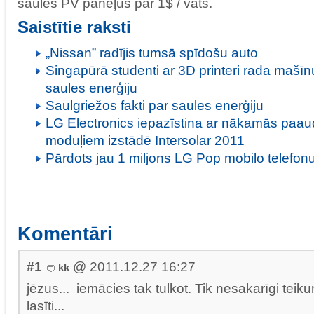
saules PV paneļus par 1$ / vats.
Saistītie raksti
„Nissan” radījis tumsā spīdošu auto
Singapūrā studenti ar 3D printeri rada mašīn
saules enerģiju
Saulgriežos fakti par saules enerģiju
LG Electronics iepazīstina ar nākamās paau
moduļiem izstādē Intersolar 2011
Pārdots jau 1 miljons LG Pop mobilo telefon
Komentāri
#1
@ 2011.12.27 16:27
kk
jēzus... iemācies tak tulkot. Tik nesakarīgi teik
lasīti...