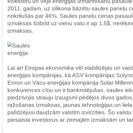
kolektoru un vēja enerģijas izmantošanu pasaulē.
2011. gadam, uz silikona bāzētu saules paneļu c
nokritušās par 46%. Saules paneļu cenas pasaulē 
izmaksas šobrīd uz vienu vatu ir ap 1,5$, nerēķi
izmaksas.
Lai arī Eiropas ekonomika vēl stabilizējas un vair
enerģijas kompānijas, kā ASV kompānijas Solyndra
Enron un Vācu enerģijas kompānija Solar Millenn
konkurences cīņu un ir bankrotējušas, saules iekār
piedzīvojis strauju izaugsmi pēdējos divos gado
ražošanas izmaksas, jaunas tehnoloģijas un liela 
palīdzējusi daudzām valstīm izvirzīties. Šo valstu 
piesaista investorus ar zemajām izmaksām un tar