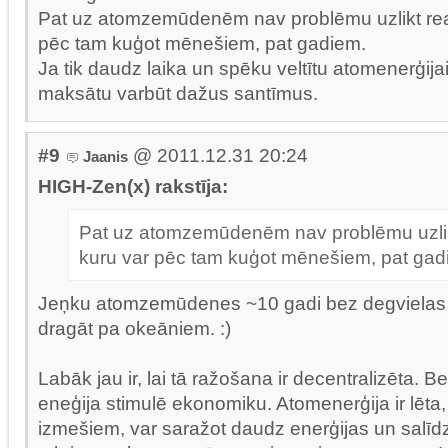
Pat uz atomzemūdenēm nav problēmu uzlikt rea
pēc tam kuģot mēnešiem, pat gadiem.
Ja tik daudz laika un spēku veltītu atomenerģija
maksātu varbūt dažus santīmus.
#9
@ 2011.12.31 20:24
Jaanis
HIGH-Zen(x) rakstīja:
Pat uz atomzemūdenēm nav problēmu uzlik
kuru var pēc tam kuģot mēnešiem, pat gad
Jeņku atomzemūdenes ~10 gadi bez degvielas 
dragāt pa okeāniem. :)
Labāk jau ir, lai tā ražošana ir decentralizēta. Be
eneģija stimulē ekonomiku. Atomenerģija ir lēt
izmešiem, var saražot daudz enerģijas un salīd