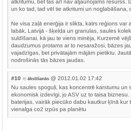
atkritumu, bet tas arī nav atjaunojams resurss. 
un ko tad, tad vēl tie atkritumi un noglabāšana,
Ne visa zaļā enerģija ir slikta, katrs reģions var a
labāk, Latvijā - šķelda un granulas, saules kole
suldīšanai, kā jau te viens minēja, Kurzemē vējš
daudzumus protams ar to nesaražosi, bāzes jaud
vajadzīgas, bet privātajām mājām pietiktu. Jautā
nodrošinās tās bāzes jaudas.
#10
@ 2012.01.02 17:42
ākstīšanās
Nu saules spoguļi, kas koncentrē karstumu un sil
ekonomisk izdevīgi, jo ASV uz to taisa biznesu. B
baterijas, vairāk piecūko dabu kautkur ķīnā kur 
vienalga co2 izpūs pa planētu