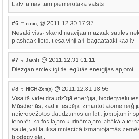
Latvija nav tam piemērotākā valsts
#6
@ 2011.12.30 17:37
n,nm,
Nesaki viss- skandinaavijaa mazaak saules nekaa
plashaak lieto, tiesa vinji arii bagaataaki kaa lv
#7
@ 2011.12.31 01:11
Jaanis
Diezgan smieklīgi tie iegūtās enerģijas apjomi.
#8
@ 2011.12.31 18:56
HIGH-Zen(x)
Visa tā videi draudzīgā enerģija, biodegvielu iesk
Mūsdienās, kad ir iespēja izmantot atomenerģij
neierobežotos daudzumos un lēti, joprojām ir spē
ieborēt, ka fosilajam kurināmajam labākā alternat
saule, vai lauksaimniecībā izmantojamās zemē
biodegvielai.