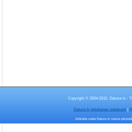
Copyright © 2004-2015, Datuve.lv - T
Datuve.lv lietošanas noteikumi
|
R
Jebkāda veida Datuve.lv satura pārpublic