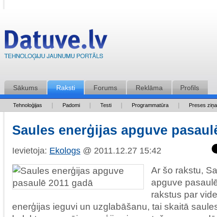
Sākums
Raksti
Forums
Reklāma
Profils
Tehnoloģijas
Padomi
Testi
Programmatūra
Preses ziņ
Saules enerģijas apguve pasaul
Ievietoja:
Ekologs
@ 2011.12.27 15:42
Ar šo rakstu, S
apguve pasaulē
rakstus par vid
enerģijas ieguvi un uzglabāšanu, tai skaitā saule