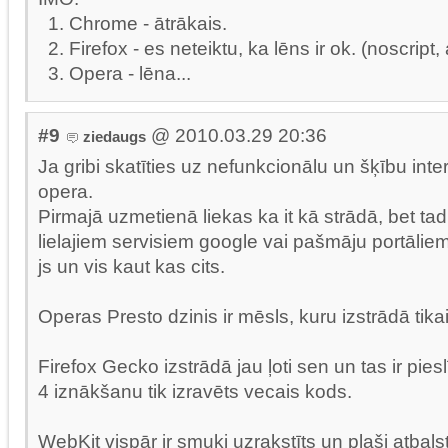
1. Chrome - ātrākais.
2. Firefox - es neteiktu, ka lēns ir ok. (noscript,
3. Opera - lēna...
#9
@ 2010.03.29 20:36
ziedaugs
Ja gribi skatīties uz nefunkcionālu un šķību inter
opera.
Pirmajā uzmetienā liekas ka it kā strādā, bet tad
lielajiem servisiem google vai pašmāju portālie
js un vis kaut kas cits.
Operas Presto dzinis ir mēsls, kuru izstrādā tika
Firefox Gecko izstrādā jau ļoti sen un tas ir pies
4 iznākšanu tik izravēts vecais kods.
WebKit vispār ir smuki uzrakstīts un plaši atbal