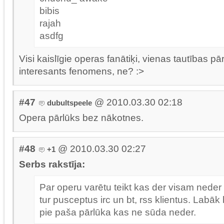
bibis
rajah
asdfg
Visi kaislīgie operas fanātiķi, vienas tautības pār
interesants fenomens, ne? :>
#47
@ 2010.03.30 02:18
dubultspeele
Opera pārlūks bez nākotnes.
#48
@ 2010.03.30 02:27
+1
Serbs rakstīja:
Par operu varētu teikt kas der visam nede
tur pusceptus irc un bt, rss klientus. Labāk
pie paša pārlūka kas ne sūda neder.