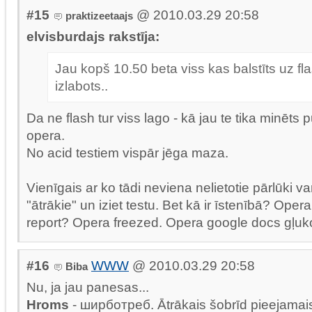
#15
@ 2010.03.29 20:58
praktizeetaajs
elvisburdajs rakstīja:
Jau kopš 10.50 beta viss kas balstīts uz fla
izlabots..
Da ne flash tur viss lago - kā jau te tika minēts p
opera.
No acid testiem vispār jēga maza.
Vienīgais ar ko tādi neviena nelietotie pārlūki var 
"ātrākie" un iziet testu. Bet kā ir īstenībā? Ope
report? Opera freezed. Opera google docs gļuk
#16
WWW
@ 2010.03.29 20:58
Biba
Nu, ja jau panesas...
Hroms
- ширботреб. Ātrākais šobrīd pieejamais