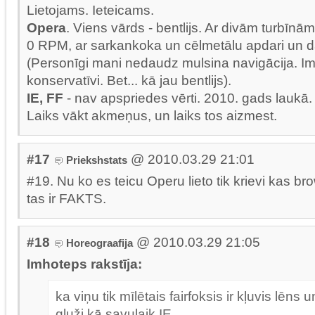
Lietojams. Ieteicams.
Opera
. Viens vārds - bentlijs. Ar divām turbīnām
0 RPM, ar sarkankoka un cēlmetālu apdari un d
(Personīgi mani nedaudz mulsina navigācija. 
konservatīvi. Bet... kā jau bentlijs).
IE, FF
- nav apspriedes vērti. 2010. gads laukā. V
Laiks vākt akmeņus, un laiks tos aizmest.
#17
@ 2010.03.29 21:01
Priekshstats
#19. Nu ko es teicu Operu lieto tik krievi kas br
tas ir FAKTS.
#18
@ 2010.03.29 21:05
Horeograafija
Imhoteps rakstīja:
ka viņu tik mīlētais fairfoksis ir kļuvis lēns
gluži kā savulaik IE