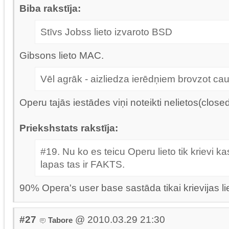
Biba rakstīja:
Stīvs Jobss lieto izvaroto BSD
Gibsons lieto MAC.
Vēl agrāk - aizliedza ierēdņiem brovzot cau
Operu tajās iestādes viņi noteikti nelietos(close
Priekshstats rakstīja:
#19. Nu ko es teicu Operu lieto tik krievi k
lapas tas ir FAKTS.
90% Opera's user base sastāda tikai krievijas lie
#27
@ 2010.03.29 21:30
Tabore