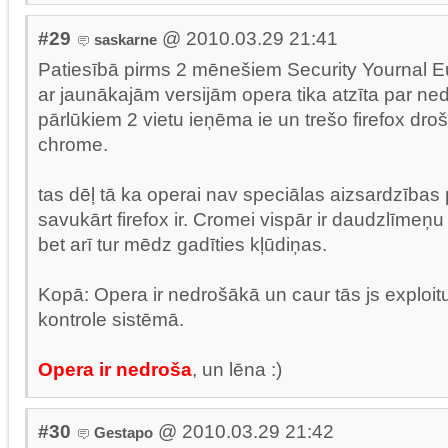
#29
@ 2010.03.29 21:41
saskarne
Patiesībā pirms 2 mēnešiem Security Yournal Eu
ar jaunākajām versijām opera tika atzīta par n
pārlūkiem 2 vietu ieņēma ie un trešo firefox droš
chrome.
tas dēļ tā ka operai nav speciālas aizsardzības p
savukārt firefox ir. Cromei vispār ir daudzlīmeņ
bet arī tur mēdz gadīties kļūdiņas.
Kopā: Opera ir nedrošākā un caur tās js exploit
kontrole sistēmā.
Opera ir nedroša
, un lēna :)
#30
@ 2010.03.29 21:42
Gestapo