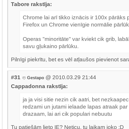
Tabore rakstīja:
Chrome lai arī tikko iznācis ir 100x pārāks 
Firefox un Chrome vienīgie normālie pārlūk
Operas "minoritāte" var kviekt cik grib, labā
savu gļukaino pārlūku.
Pilnīgi piekrītu, bet es vēl atļaušos pievienot sa
#31
@ 2010.03.29 21:44
Gestapo
Cappadonna rakstīja:
ja ja visi sitie nezin cik aatri, bet nezkaap
redzami un jutami ielaade lapas atraak par
drazaam, lai ari cik populari nebuutu
Tu patiešām lieto IE? Neticu, tu laikam joko :D