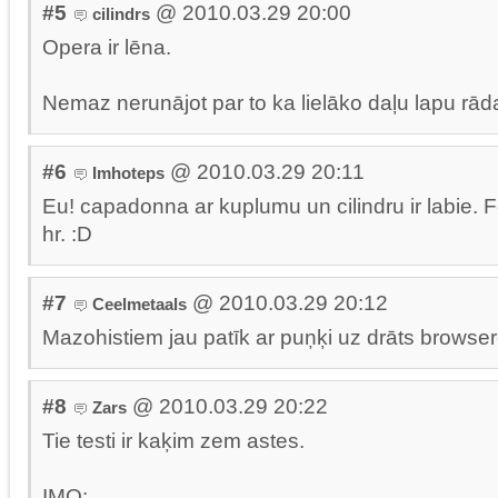
#5
@ 2010.03.29 20:00
cilindrs
Opera ir lēna.
Nemaz nerunājot par to ka lielāko daļu lapu rāda
#6
@ 2010.03.29 20:11
Imhoteps
Eu! capadonna ar kuplumu un cilindru ir labie. F
hr. :D
#7
@ 2010.03.29 20:12
Ceelmetaals
Mazohistiem jau patīk ar puņķi uz drāts browser
#8
@ 2010.03.29 20:22
Zars
Tie testi ir kaķim zem astes.
IMO: