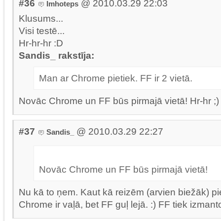
#36
@ 2010.03.29 22:03
Imhoteps
Klusums...
Visi testē...
Hr-hr-hr :D
Sandis_ rakstīja:
Man ar Chrome pietiek. FF ir 2 vietā.
Novāc Chrome un FF būs pirmajā vietā! Hr-hr ;)
#37
@ 2010.03.29 22:27
Sandis_
Novāc Chrome un FF būs pirmajā vietā!
Nu kā to ņem. Kaut kā reizēm (arvien biežāk) pi
Chrome ir vaļā, bet FF guļ lejā. :) FF tiek izmant