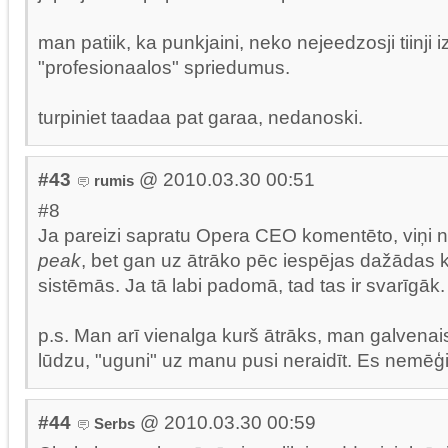
man patiik, ka punkjaini, neko nejeedzosji tiinji 
"profesionaalos" spriedumus.
turpiniet taadaa pat garaa, nedanoski.
#43
@ 2010.03.30 00:51
rumis
#8
Ja pareizi sapratu Opera CEO komentēto, viņi 
peak
, bet gan uz ātrāko pēc iespējas dažādas k
sistēmās. Ja tā labi padomā, tad tas ir svarīgāk.
p.s. Man arī vienalga kurš ātrāks, man galvenais,
lūdzu, "uguni" uz manu pusi neraidīt. Es nemēģi
#44
@ 2010.03.30 00:59
Serbs