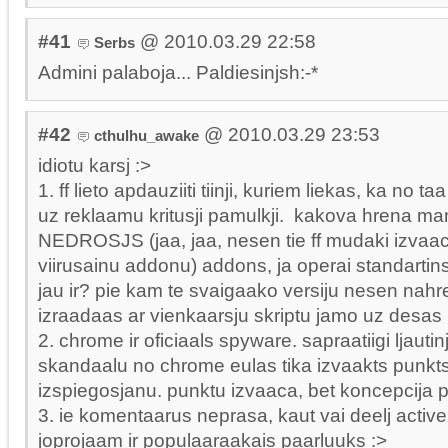
#41
@ 2010.03.29 22:58
Serbs
Admini palaboja... Paldiesinjsh:-*
#42
@ 2010.03.29 23:53
cthulhu_awake
idiotu karsj :>
1. ff lieto apdauziiti tiinji, kuriem liekas, ka no 
uz reklaamu kritusji pamulkji. kakova hrena ma
NEDROSJS (jaa, jaa, nesen tie ff mudaki izvaa
viirusainu addonu) addons, ja operai standartins
jau ir? pie kam te svaigaako versiju nesen nahr
izraadaas ar vienkaarsju skriptu jamo uz desas
2. chrome ir oficiaals spyware. sapraatiigi ljautin
skandaalu no chrome eulas tika izvaakts punkts
izspiegosjanu. punktu izvaaca, bet koncepcija p
3. ie komentaarus neprasa, kaut vai deelj activ
joprojaam ir populaaraakais paarluuks :>