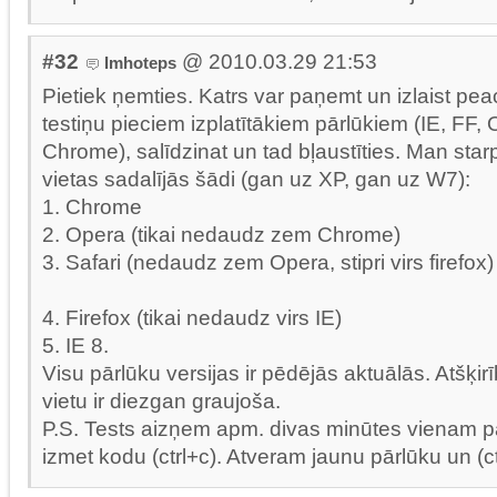
#32
@ 2010.03.29 21:53
Imhoteps
Pietiek ņemties. Katrs var paņemt un izlaist pe
testiņu pieciem izplatītākiem pārlūkiem (IE, FF, 
Chrome), salīdzinat un tad bļaustīties. Man starp
vietas sadalījās šādi (gan uz XP, gan uz W7):
1. Chrome
2. Opera (tikai nedaudz zem Chrome)
3. Safari (nedaudz zem Opera, stipri virs firefox)
4. Firefox (tikai nedaudz virs IE)
5. IE 8.
Visu pārlūku versijas ir pēdējās aktuālās. Atšķirī
vietu ir diezgan graujoša.
P.S. Tests aizņem apm. divas minūtes vienam 
izmet kodu (ctrl+c). Atveram jaunu pārlūku un (ctr