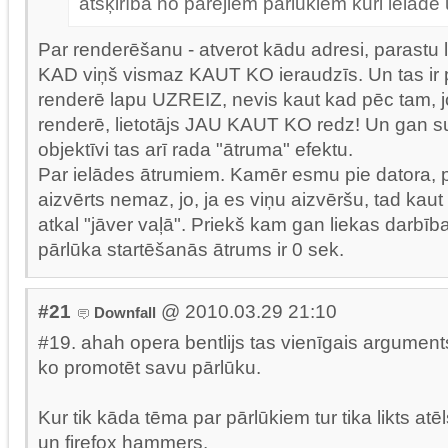
atšķirībā no pārējiem pārlūkiem kuri ielādē 
Par renderēšanu - atverot kādu adresi, parastu l
KAD viņš vismaz KAUT KO ieraudzīs. Un tas ir 
renderē lapu UZREIZ, nevis kaut kad pēc tam, 
renderē, lietotājs JAU KAUT KO redz! Un gan su
objektīvi tas arī rada "ātruma" efektu.
Par ielādes ātrumiem. Kamēr esmu pie datora, p
aizvērts nemaz, jo, ja es viņu aizvēršu, tad kau
atkal "jāver vaļā". Priekš kam gan liekas darb
pārlūka startēšanās ātrums ir 0 sek.
#21
@ 2010.03.29 21:10
Downfall
#19. ahah opera bentlijs tas vienīgais argument
ko promotēt savu pārlūku.
Kur tik kāda tēma par pārlūkiem tur tika likts atēl
un firefox hammers.