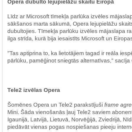
Opera dubulto lejupielāžu skaitu Eiropā
Līdz ar Microsoft tīmekļa parlūka izvēles mājasl
sākšanos marta sākumā, Opera lejupielāžu skaits
dubultojies. Tīmekļa parlūku izvēles mājaslapa 
ilga strīda, kurā bija iesaistīts Microsoft un Eiropa
"Tas aptiprina to, ka lietotājiem tagad ir reāla iesp
pārlūku, pamēģinot sniegtās alternatīvas," sacīja
Tele2 izvēlas Opera
Šomēnes Opera un Tele2 parakstījuši
frame agr
Mini. Šāda vienošanās ļauj Tele2 saviem abonent
Igaunijā, Latvijā, Lietuvā, Norvēģijā, Zviedrijā, N
piedāvāt vienas pogas nospiešanas pieeju intern