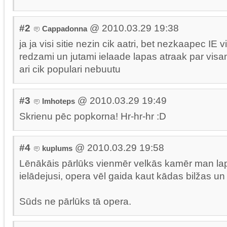
#2
@ 2010.03.29 19:38
Cappadonna
ja ja visi sitie nezin cik aatri, bet nezkaapec IE
redzami un jutami ielaade lapas atraak par visa
ari cik populari nebuutu
#3
@ 2010.03.29 19:49
Imhoteps
Skrienu pēc popkorna! Hr-hr-hr :D
#4
@ 2010.03.29 19:58
kuplums
Lēnākāis pārlūks vienmēr velkās kamēr man laps
ielādejusi, opera vēl gaida kaut kādas bilžas un 
Sūds ne pārlūks tā opera.