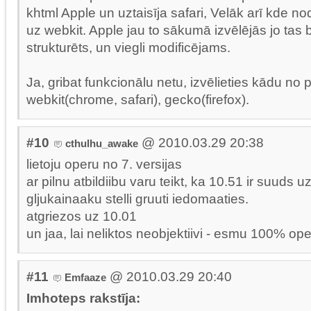
khtml Apple un uztaisīja safari, Velāk arī kde n
uz webkit. Apple jau to sākumā izvēlējās jo tas bij
strukturēts, un viegli modificējams.
Ja, gribat funkcionālu netu, izvēlieties kādu no
webkit(chrome, safari), gecko(firefox).
#10
@ 2010.03.29 20:38
cthulhu_awake
lietoju operu no 7. versijas
ar pilnu atbildiibu varu teikt, ka 10.51 ir suuds uz
gljukainaaku stelli gruuti iedomaaties.
atgriezos uz 10.01
un jaa, lai neliktos neobjektiivi - esmu 100% ope
#11
@ 2010.03.29 20:40
Emfaaze
Imhoteps rakstīja: