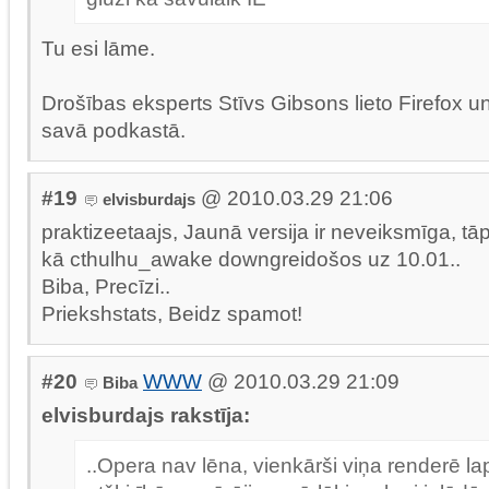
Tu esi lāme.
Drošības eksperts Stīvs Gibsons lieto Firefox un
savā podkastā.
#19
@ 2010.03.29 21:06
elvisburdajs
praktizeetaajs, Jaunā versija ir neveiksmīga, tā
kā cthulhu_awake downgreidošos uz 10.01..
Biba, Precīzi..
Priekshstats, Beidz spamot!
#20
WWW
@ 2010.03.29 21:09
Biba
elvisburdajs rakstīja:
..Opera nav lēna, vienkārši viņa renderē l