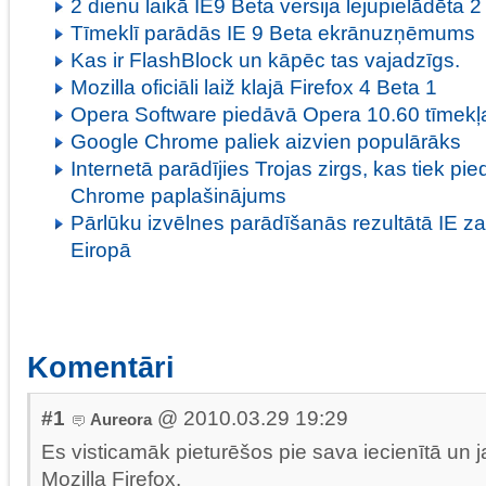
2 dienu laikā IE9 Beta versija lejupielādēta 2
Tīmeklī parādās IE 9 Beta ekrānuzņēmums
Kas ir FlashBlock un kāpēc tas vajadzīgs.
Mozilla oficiāli laiž klajā Firefox 4 Beta 1
Opera Software piedāvā Opera 10.60 tīmekļ
Google Chrome paliek aizvien populārāks
Internetā parādījies Trojas zirgs, kas tiek p
Chrome paplašinājums
Pārlūku izvēlnes parādīšanās rezultātā IE za
Eiropā
Komentāri
#1
@ 2010.03.29 19:29
Aureora
Es visticamāk pieturēšos pie sava iecienītā un j
Mozilla Firefox.