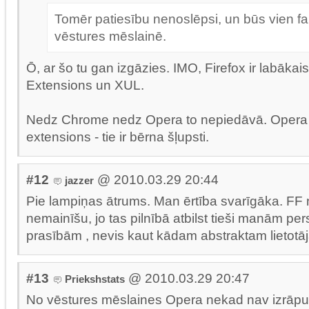
Tomēr patiesību nenoslēpsi, un būs vien fai
vēstures mēslainē.
Ō, ar šo tu gan izgāzies. IMO, Firefox ir labākais
Extensions un XUL.
Nedz Chrome nedz Opera to nepiedāvā. Opera
extensions - tie ir bērna šļupsti.
#12
@ 2010.03.29 20:44
jazzer
Pie lampiņas ātrums. Man ērtība svarīgāka. FF 
nemainīšu, jo tas pilnībā atbilst tieši manām pe
prasībām , nevis kaut kādam abstraktam lietotā
#13
@ 2010.03.29 20:47
Priekshstats
No vēstures mēslaines Opera nekad nav izrāpusie