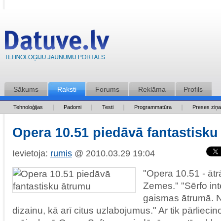
Sākums
Raksti
Forums
Reklāma
Profils
Tehnoloģijas
Padomi
Testi
Programmatūra
Preses ziņ
Opera 10.51 piedāvā fantastisku
Ievietoja:
rumis
@ 2010.03.29 19:04
"Opera 10.51 - ātr
Zemes." "Sērfo int
gaismas ātrumā. N
dizainu, kā arī citus uzlabojumus." Ar tik pārliec