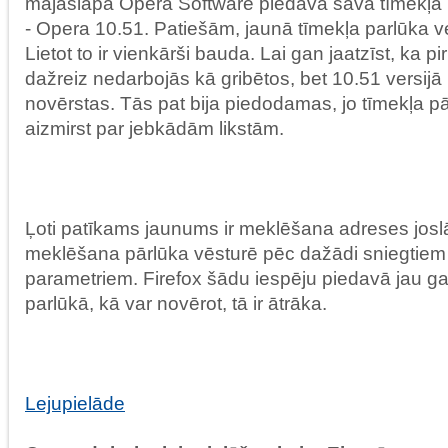
mājaslapā Opera Software piedāvā sava tīmekļa p
- Opera 10.51. Patiešām, jaunā tīmekļa parlūka versi
Lietot to ir vienkārši bauda. Lai gan jaatzīst, ka p
dažreiz nedarbojās kā gribētos, bet 10.51 versijā
novērstas. Tās pat bija piedodamas, jo tīmekļa pā
aizmirst par jebkādām likstām.
Ļoti patīkams jaunums ir meklēšana adreses jos
meklēšana pārlūka vēsturē pēc dažādi sniegtiem l
parametriem. Firefox šādu iespēju piedavā jau g
parlūkā, kā var novērot, tā ir ātrāka.
Lejupielāde