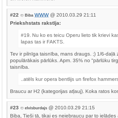
#22
WWW
@ 2010.03.29 21:11
Biba
Priekshstats rakstīja:
#19. Nu ko es teicu Operu lieto tik krievi k
lapas tas ir FAKTS.
Tev ir pilnīga taisnība, mans draugs. ;) 1/6-daļā
populārākais pārlūks. Apm. 35% no "pārlūku tir
taisnība.
..atēls kur opera bentlijs un firefox hammers
Braucu ar H2 (kategorijas atļauj). Koka ratos ko
#23
@ 2010.03.29 21:15
elvisburdajs
Biba, Tieši tā, tikai es neiebraucu par to ielādes