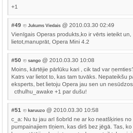
+1
#49
@ 2010.03.30 02:49
Jukums Viedais
Vienīgais Operas produkts,ko ir vērts ieteikt un,
lietot,manuprāt, Opera Mini 4.2
#50
@ 2010.03.30 10:08
sango
Moins, kārtējie pārlūku kari , cik tad var ņemties
Katrs var lietot to, kas tam tuvāks. Nepateikšu 
eksperts, bet lietoju Opera jau sen un nesūdzos
cthulhu_awake +1 par dušu!
#51
@ 2010.03.30 10:58
karuuzo
c_a: Nu tu jau arī šobrīd ne ar ko neatšķiries no
pumpainajiem tīņiem, kas dirš bez jēgā. Tas, ko tu