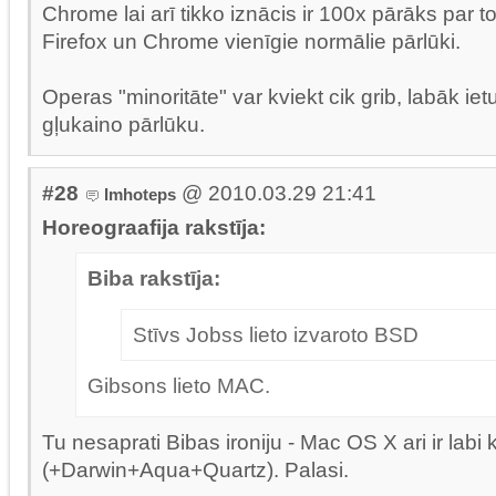
Chrome lai arī tikko iznācis ir 100x pārāks par t
Firefox un Chrome vienīgie normālie pārlūki.
Operas "minoritāte" var kviekt cik grib, labāk iet
gļukaino pārlūku.
#28
@ 2010.03.29 21:41
Imhoteps
Horeograafija rakstīja:
Biba rakstīja:
Stīvs Jobss lieto izvaroto BSD
Gibsons lieto MAC.
Tu nesaprati Bibas ironiju - Mac OS X ari ir labi 
(+Darwin+Aqua+Quartz). Palasi.