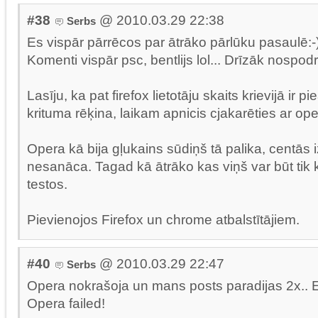
#38
@ 2010.03.29 22:38
Serbs
Es vispār pārrēcos par ātrāko pārlūku pasaulē:-
Komenti vispār psc, bentlijs lol... Drīzāk nospod
Lasīju, ka pat firefox lietotāju skaits krievijā ir 
krituma rēķina, laikam apnicis cjakarēties ar ope
Opera kā bija gļukains sūdiņš tā palika, centās 
nesanāca. Tagad kā ātrāko kas viņš var būt tik
testos.
Pievienojos Firefox un chrome atbalstītājiem.
#40
@ 2010.03.29 22:47
Serbs
Opera nokrašoja un mans posts paradijas 2x.. E
Opera failed!