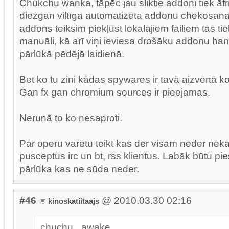
Chukchu wanka, tāpēc jau sliktie addoni tiek ātri n
diezgan viltīga automatizēta addonu chekosana
addons teiksim piekļūst lokalajiem failiem tas tiek
manuāli, kā arī viņi ieviesa drošāku addonu ha
pārlūkā pēdējā laidienā.
Bet ko tu zini kādas spywares ir tavā aizvērtā 
Gan fx gan chromium sources ir pieejamas.
Nerunā to ko nesaproti.
Par operu varētu teikt kas der visam neder nek
pusceptus irc un bt, rss klientus. Labāk būtu pi
pārlūka kas ne sūda neder.
#46
@ 2010.03.30 02:16
kinoskatiitaajs
chuchu_ awake