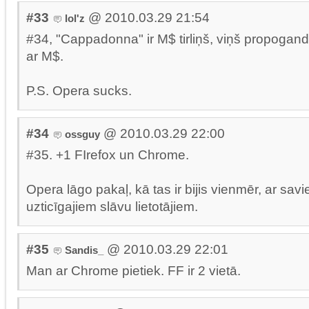
#33
@ 2010.03.29 21:54
lol'z
#34, "Cappadonna" ir M$ tirliņš, viņš propogandē
ar M$.
P.S. Opera sucks.
#34
@ 2010.03.29 22:00
ossguy
#35. +1 FIrefox un Chrome.
Opera lāgo pakaļ, kā tas ir bijis vienmēr, ar sav
uzticīgajiem slāvu lietotājiem.
#35
@ 2010.03.29 22:01
Sandis_
Man ar Chrome pietiek. FF ir 2 vietā.