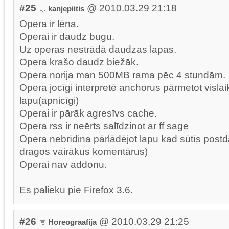
#25
@ 2010.03.29 21:18
kanjepiitis
Opera ir lēna.
Operai ir daudz bugu.
Uz operas nestrādā daudzas lapas.
Opera krašo daudz biežāk.
Opera norija man 500MB rama pēc 4 stundām.
Opera jocīgi interpretē anchorus pārmetot vislaik
lapu(apnicīgi)
Operai ir pārāk agresīvs cache.
Opera rss ir neērts salīdzinot ar ff sage
Opera nebrīdina pārlādējot lapu kad sūtīs postda
dragos vairākus komentārus)
Operai nav addonu.
Es palieku pie Firefox 3.6.
#26
@ 2010.03.29 21:25
Horeograafija