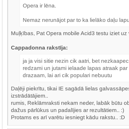
Opera ir lēna.
Nemaz nerunājot par to ka lielāko daļu lapu
Muļķības, Pat Opera mobile Acid3 testu iziet uz
Cappadonna rakstīja:
ja ja visi sitie nezin cik aatri, bet nezkaap
redzami un jutami ielaade lapas atraak par
drazaam, lai ari cik populari nebuutu
Daļēji piekrītu, tikai IE sagādā lielas galvassā
izstrādātājiem..
rumis, Reklāmraksti nekam neder, labāk būtu obje
dažus pārlūkus un padalījies ar rezultātiem.. :)
Protams es arī varētu iesniegt kādu rakstu.. :D