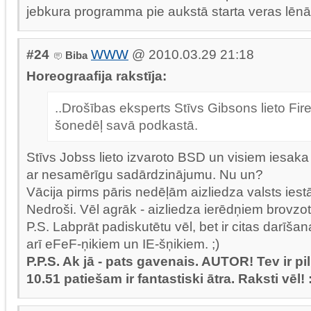
jebkura programma pie aukstā starta veras lēnā
#24
WWW
@ 2010.03.29 21:18
Biba
Horeograafija rakstīja:
..Drošības eksperts Stīvs Gibsons lieto Fire
šonedēļ savā podkastā.
Stīvs Jobss lieto izvaroto BSD un visiem iesaka
ar nesamērīgu sadārdzinājumu. Nu un?
Vācija pirms pāris nedēļām aizliedza valsts ies
Nedroši. Vēl agrāk - aizliedza ierēdņiem brovzot
P.S. Labprāt padiskutētu vēl, bet ir citas darīša
arī eFeF-ņikiem un IE-šņikiem. ;)
P.P.S. Ak jā - pats gavenais. AUTOR! Tev ir pil
10.51 patiešam ir fantastiski ātra. Raksti vēl! :