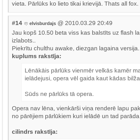
vieta. Pārlūks ko lieto tikai krievijā. Thats all fox.
#14
@ 2010.03.29 20:49
elvisburdajs
Jau kopš 10.50 beta viss kas balstīts uz flash l
izlabots..
Piekrītu chulthu awake, diezgan lagaina versija.
kuplums rakstīja:
Lēnākāis pārlūks vienmēr velkās kamēr man
ielādejusi, opera vēl gaida kaut kādas bilža
Sūds ne pārlūks tā opera.
Opera nav lēna, vienkārši viņa renderē lapu pak
no pārējiem pārlūkiem kuri ielādē un tad parāda..
cilindrs rakstīja: