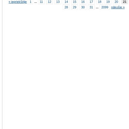
« iepriekšējie
1
...
11
12
13
14
15
16
17
18
19
20
21
28
29
30
31
...
2099
nākošie »