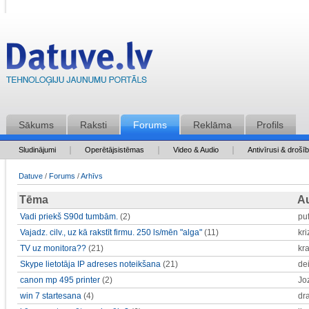
Sākums
Raksti
Forums
Reklāma
Profils
Sludinājumi
Operētājsistēmas
Video & Audio
Antivīrusi & drošī
Datuve
/
Forums
/
Arhīvs
Tēma
A
Vadi priekš S90d tumbām.
(2)
puf
Vajadz. cilv., uz kā rakstīt firmu. 250 ls/mēn "alga"
(11)
kr
TV uz monitora??
(21)
kra
Skype lietotāja IP adreses noteikšana
(21)
de
canon mp 495 printer
(2)
Jo
win 7 startesana
(4)
dr