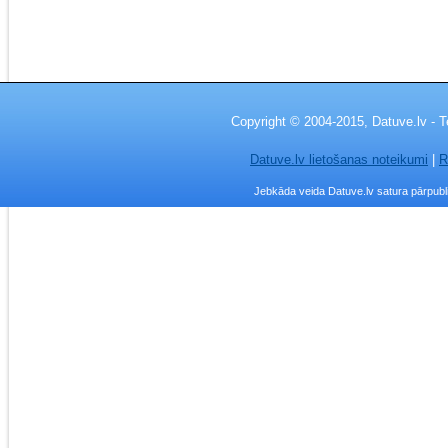
Copyright © 2004-2015, Datuve.lv - T
Datuve.lv lietošanas noteikumi
|
R
Jebkāda veida Datuve.lv satura pārpublic