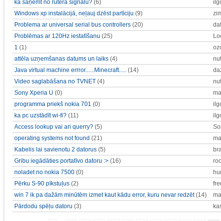
kā saņemt no rūtera signālu?
(6)
ilg
Windows xp instalācijā, neļauj dzēst partīciju
(9)
zi
Problema ar universal serial bus controllers
(20)
da
Problēmas ar 120Hz iestatīšanu
(25)
Lo
1
(1)
oz
attēla uzņemšanas datums un laiks
(4)
nu
Java virtual machine errror......Minecraft.....
(14)
da
Video saglabāšana no TVNET
(4)
nu
Sony Xperia U
(0)
ma
programma priekš nokia 701
(0)
ilg
ka pc uzstādīt wi-fi?
(11)
ilg
Access lookup vai ari querry?
(5)
So
operating systems not found
(21)
ma
Kabelis lai savienotu 2 datorus
(5)
br
Gribu iegādāties portatīvo datoru :>
(16)
ro
noladet no nokia 7500
(0)
hu
Pērku S-90 pīkstuļus
(2)
fr
win 7 ik pa dažām minūtēm izmet kaut kādu error, kuru nevar redzēt
(14)
ma
Pārdodu spēļu datoru
(3)
ka