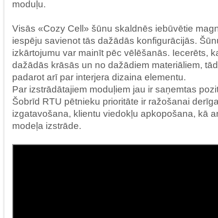
moduļu.
Visās «Cozy Cell» šūnu skaldnēs iebūvētie magn
iespēju savienot tās dažādās konfigurācijās. Šūn
izkārtojumu var mainīt pēc vēlēšanās. Iecerēts, 
dažādās krāsās un no dažādiem materiāliem, tād
padarot arī par interjera dizaina elementu.
Par izstrādātajiem moduļiem jau ir saņemtas poz
Šobrīd RTU pētnieku prioritāte ir ražošanai derīga
izgatavošana, klientu viedokļu apkopošana, kā a
modeļa izstrāde.