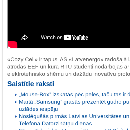
«Cozy Cell» ir tapusi AS «Latvenergo» radošajā l
atrodas EEF un kurā RTU studenti nodarbojas ar 
elektrotehnisko shēmu un dažādu inovatīvu protot
Saistītie raksti
„Mouse-Box” izskatās pēc peles, taču tas ir 
Martā „Samsung” grasās prezentēt gudro pul
uzlādes iespēju
Noslēgušās pirmās Latvijas Universitātes un
Telefona Datorzinātņu dienas