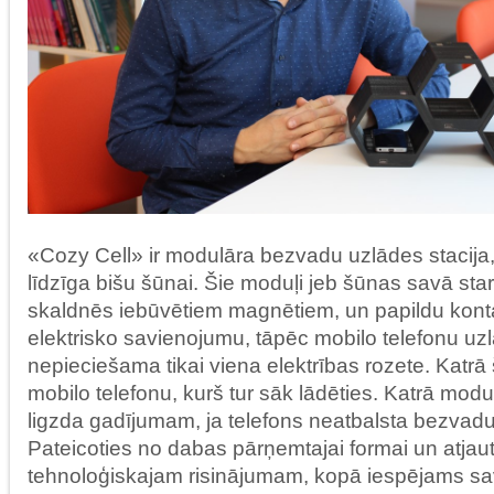
«Cozy Cell» ir modulāra bezvadu uzlādes stacija
līdzīga bišu šūnai. Šie moduļi jeb šūnas savā sta
skaldnēs iebūvētiem magnētiem, un papildu kont
elektrisko savienojumu, tāpēc mobilo telefonu uzl
nepieciešama tikai viena elektrības rozete. Katrā 
mobilo telefonu, kurš tur sāk lādēties. Katrā modu
ligzda gadījumam, ja telefons neatbalsta bezvadu
Pateicoties no dabas pārņemtajai formai un atjau
tehnoloģiskajam risinājumam, kopā iespējams savi