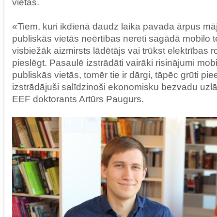
vietās.
«Tiem, kuri ikdienā daudz laika pavada ārpus māja
publiskās vietās neērtības nereti sagādā mobilo 
visbiežāk aizmirsts lādētājs vai trūkst elektrības r
pieslēgt. Pasaulē izstrādāti vairāki risinājumi mob
publiskās vietās, tomēr tie ir dārgi, tāpēc grūti p
izstrādājuši salīdzinoši ekonomisku bezvadu uzlā
EEF doktorants Artūrs Paugurs.