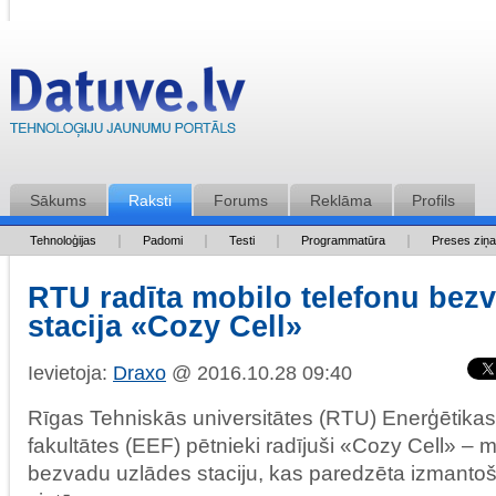
Sākums
Raksti
Forums
Reklāma
Profils
Tehnoloģijas
Padomi
Testi
Programmatūra
Preses ziņ
RTU radīta mobilo telefonu bez
stacija «Cozy Cell»
Ievietoja:
Draxo
@ 2016.10.28 09:40
Rīgas Tehniskās universitātes (RTU) Enerģētikas
fakultātes (EEF) pētnieki radījuši «Cozy Cell» – m
bezvadu uzlādes staciju, kas paredzēta izmantoš