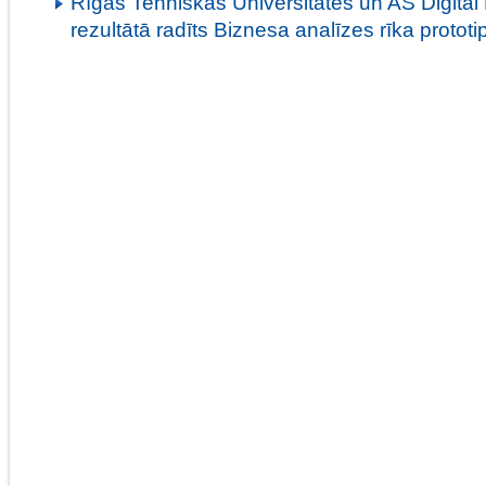
Rīgas Tehniskās Universitātes un AS Digital
rezultātā radīts Biznesa analīzes rīka prototi