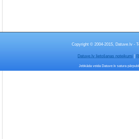
Copyright © 2004-2015, Datuve.lv - T
Datuve.lv lietošanas noteikumi
|
R
Jebkāda veida Datuve.lv satura pārpublic