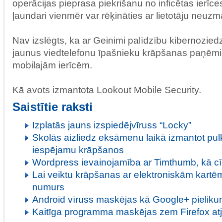
operācijas pieprasa piekrišanu no inficētas ierīc
ļaundari vienmēr var rēķināties ar lietotāju neuz
Nav izslēgts, ka ar Geinimi palīdzību kibernozied
jaunus viedtelefonu īpašnieku krāpšanas paņēmie
mobilajām ierīcēm.
Kā avots izmantota Lookout Mobile Security.
Saistītie raksti
Izplatās jauns izspiedējvīruss “Locky”
Skolās aizliedz eksāmenu laikā izmantot pulk
iespējamu krāpšanos
Wordpress ievainojamība ar Timthumb, kā cī
Lai veiktu krāpšanas ar elektroniskām kartēm,
numurs
Android vīruss maskējas kā Google+ pielik
Kaitīga programma maskējas zem Firefox at