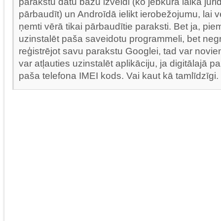
parakstu datu bāzu izveidi (ko jebkurā laikā jurid
pārbaudīt) un Androīdā ielikt ierobežojumu, lai ver
ņemti vērā tikai pārbaudītie paraksti. Bet ja, pie
uzinstalēt paša saveidotu programmeli, bet negr
reģistrējot savu parakstu Googlei, tad var novien
var atļauties uzinstalēt aplikāciju, ja digitālajā pa
paša telefona IMEI kods. Vai kaut kā tamlīdzīgi.