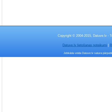
Copyright © 2004-2015, Datuve.lv - T
Datuve.lv lietošanas noteikumi
|
R
Jebkāda veida Datuve.lv satura pārpublic