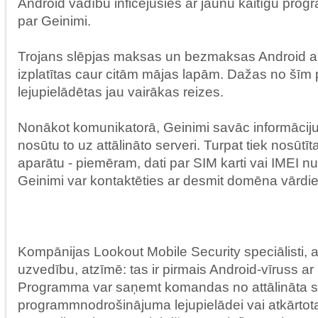
Android vadību inficējušies ar jaunu kaitīgu pro
par Geinimi.
Trojans slēpjas maksas un bezmaksas Android apl
izplatītas caur citām mājas lapām. Dažas no šī
lejupielādētas jau vairākas reizes.
Nonākot komunikatorā, Geinimi savāc informāciju 
nosūtu to uz attālināto serveri. Turpat tiek nosūtīt
aparātu - piemēram, dati par SIM karti vai IMEI
Geinimi var kontaktēties ar desmit domēna vārdi
Kompānijas Lookout Mobile Security speciālisti, a
uzvedību, atzīmē: tas ir pirmais Android-vīruss ar
Programma var saņemt komandas no attālināta s
programmnodrošinājuma lejupielādei vai atkārtotai