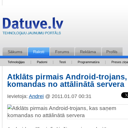
Sākums
Raksti
Forums
Reklāma
Profils
Tehnoloģijas
Padomi
Testi
Programmatūra
Preses ziņ
Atklāts pirmais Android-trojans
komandas no attālinātā servera
Ievietoja:
Andrei
@ 2011.01.07 00:31