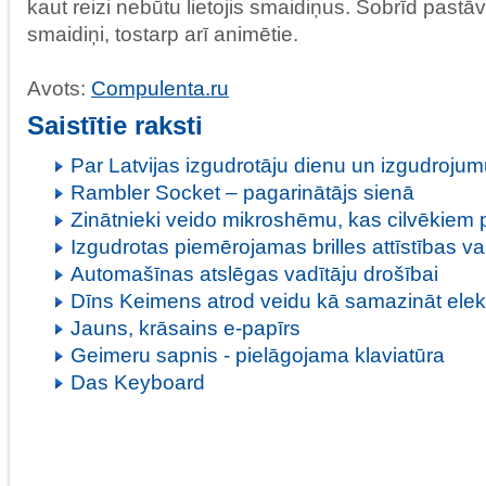
kaut reizi nebūtu lietojis smaidiņus. Šobrīd pas
smaidiņi, tostarp arī animētie.
Avots:
Compulenta.ru
Saistītie raksti
Par Latvijas izgudrotāju dienu un izgudrojum
Rambler Socket – pagarinātājs sienā
Zinātnieki veido mikroshēmu, kas cilvēkiem 
Izgudrotas piemērojamas brilles attīstības va
Automašīnas atslēgas vadītāju drošībai
Dīns Keimens atrod veidu kā samazināt elekt
Jauns, krāsains e-papīrs
Geimeru sapnis - pielāgojama klaviatūra
Das Keyboard