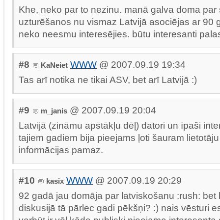
Khe, neko par to nezinu. manā galva doma par 
uzturēšanos nu vismaz Latvijā asociējas ar 90 
neko neesmu interesējies. būtu interesanti palas
#8
WWW
@ 2007.09.19 19:34
KaNeiet
Tas arī notika ne tikai ASV, bet arī Latvijā :)
#9
@ 2007.09.19 20:04
m_janis
Latvijā (zināmu apstākļu dēļ) datori un īpaši inte
tajiem gadiem bija pieejams ļoti šauram lietotāju
informācijas pamaz.
#10
WWW
@ 2007.09.19 20:29
kasix
92 gadā jau domāja par latviskošanu :rush: bet 
diskusijā tā pārlec gadi pēkšņi? :) nais vēsturi es