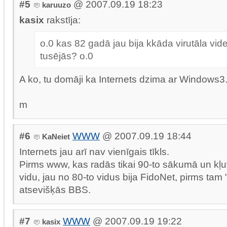
#5
@ 2007.09.19 18:23
karuuzo
kasix
rakstīja:
o.0 kas 82 gadā jau bija kkāda virutāla vide
tusējās? o.0
A ko, tu domāji ka Internets dzima ar Windows3.
m
#6
WWW
@ 2007.09.19 18:44
KaNeiet
Internets jau arī nav vienīgais tīkls.
Pirms www, kas radās tikai 90-to sākumā un kļu
vidu, jau no 80-to vidus bija FidoNet, pirms tam
atsevišķās BBS.
#7
WWW
@ 2007.09.19 19:22
kasix