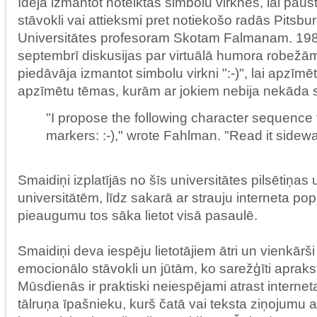
Ideja izmantot noteiktas simbolu virknes, lai pau
stāvokli vai attieksmi pret notiekošo radās Pitsb
Universitātes profesoram Skotam Falmanam. 198
septembrī diskusijas par virtuālā humora robežā
piedāvāja izmantot simbolu virkni ":-)", lai apzīmētu 
apzīmētu tēmas, kurām ar jokiem nebija nekāda 
"I propose the following character sequence 
markers: :-)," wrote Fahlman. "Read it sidew
Smaidiņi izplatījās no šīs universitātes pilsētiņas 
universitātēm, līdz sakarā ar strauju interneta pop
pieaugumu tos sāka lietot visā pasaulē.
Smaidiņi deva iespēju lietotājiem ātri un vienkārš
emocionālo stāvokli un jūtām, ko sarežģīti aprakst
Mūsdienās ir praktiski neiespējami atrast interneta
tālruņa īpašnieku, kurš čatā vai teksta ziņojumu