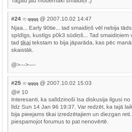
Tagad jau modernāki smaidiņi ;)
#24
@ 2007.10.02 14:47
qqqq
Njaa... Early 90tie... tad smaidiņš vēl nebija tāds
spīdīgs, kustīgs p0k3 sūdiņš... Tad smaidiņiem vē
tad
tikai
tekstam to bija jāparāda, kas pēc man
skaistāk.
@>--->----
#25
@ 2007.10.02 15:03
qqqq
@# 10
Interesanti, ka salīdzinoši īsa diskusija ilgusi n
līdz Sun 14 Jan 96 19:37. Var redzēt, ka tajā lai
bija pieejams tikai izredzētajiem un diezgan ret
piespamojot forumus to pat nenovērtē.