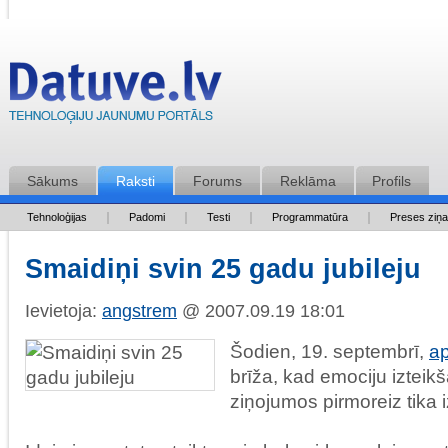
Sākums
Raksti
Forums
Reklāma
Profils
Tehnoloģijas
Padomi
Testi
Programmatūra
Preses ziņ
Smaidiņi svin 25 gadu jubileju
Ievietoja:
angstrem
@ 2007.09.19 18:01
Šodien, 19. septembrī,
ap
brīža, kad emociju izteikš
ziņojumos pirmoreiz tika 