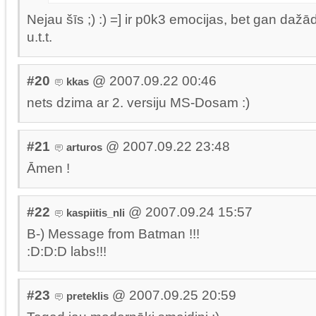
Nejau šīs ;) :) =] ir p0k3 emocijas, bet gan daž
u.t.t.
#20
@ 2007.09.22 00:46
kkas
nets dzima ar 2. versiju MS-Dosam :)
#21
@ 2007.09.22 23:48
arturos
Āmen !
#22
@ 2007.09.24 15:57
kaspiitis_nli
B-) Message from Batman !!!
:D:D:D labs!!!
#23
@ 2007.09.25 20:59
preteklis