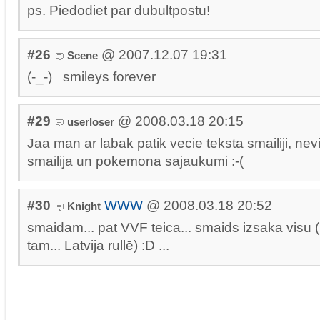
ps. Piedodiet par dubultpostu!
#26
@ 2007.12.07 19:31
Scene
(-_-) smileys forever
#29
@ 2008.03.18 20:15
userloser
Jaa man ar labak patik vecie teksta smailiji, ne
smailija un pokemona sajaukumi :-(
#30
WWW
@ 2008.03.18 20:52
Knight
smaidam... pat VVF teica... smaids izsaka visu 
tam... Latvija rullē) :D ...