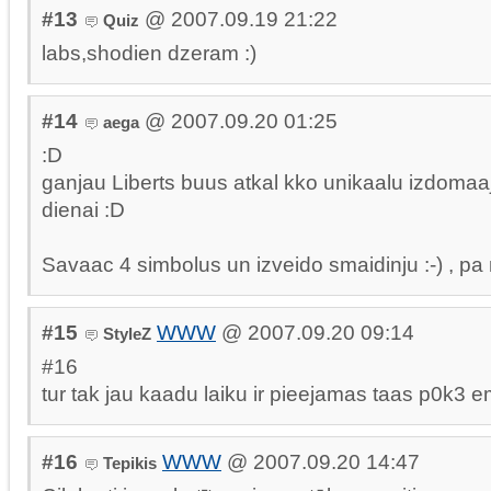
#13
@ 2007.09.19 21:22
Quiz
labs,shodien dzeram :)
#14
@ 2007.09.20 01:25
aega
:D
ganjau Liberts buus atkal kko unikaalu izdomaa
dienai :D
Savaac 4 simbolus un izveido smaidinju :-) , p
#15
WWW
@ 2007.09.20 09:14
StyleZ
#16
tur tak jau kaadu laiku ir pieejamas taas p0k3 e
#16
WWW
@ 2007.09.20 14:47
Tepikis