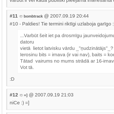
varbūt ir vēl kāda publiski pieejama interesanta 
#11
@ 2007.09.19 20:44
bombtrack
#10 - Paldies! Tie termini riktīgi uzlaboja garīgo :
...Varbūt šeit iet pa drosmīgu jaunveidojum
datoru
vietā lietot latvisku vārdu _"ņudzinātājs"_? [
Ierosinu bits = irnava (ir vai nav), baits = k
Tātad vairums no mums strādā ar 16-irnav
Vot tā.
:D
#12
@ 2007.09.19 21:03
=]
niCe :) =]