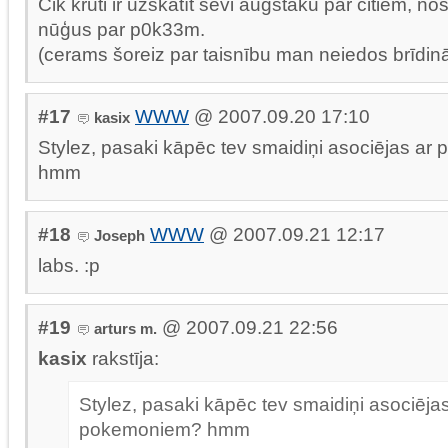
Cik kruti ir uzskatīt sevi augstāku par citiem, no
nūģus par p0k33m.
(cerams šoreiz par taisnību man neiedos brīdin
#17
WWW
@ 2007.09.20 17:10
kasix
Stylez, pasaki kāpēc tev smaidiņi asociējas a
hmm
#18
WWW
@ 2007.09.21 12:17
Joseph
labs. :p
#19
@ 2007.09.21 22:56
arturs m.
kasix
rakstīja:
Stylez, pasaki kāpēc tev smaidiņi asociējas
pokemoniem? hmm