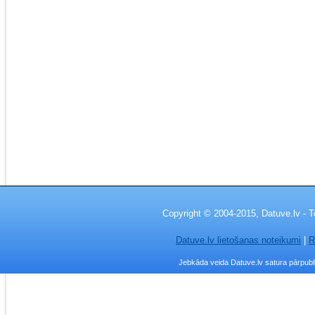
Copyright © 2004-2015, Datuve.lv - T
Datuve.lv lietošanas noteikumi
|
R
Jebkāda veida Datuve.lv satura pārpublic