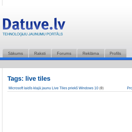
Sākums
Raksti
Forums
Reklāma
Profils
Tags: live tiles
Microsoft laidīs klajā jaunu Live Tiles priekš Windows 10
(
0
)
Pr