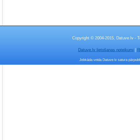
Copyright © 2004-2015, Datuve.lv - T
Datuve.lv lietošanas noteikumi
|
R
Jebkāda veida Datuve.lv satura pārpublic