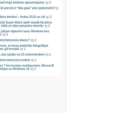
aiž klajā ārkārtas atjauninājumu
3
Cik precīzs ir "lēta gala" velo spidometrs?
rie telefoni – Nokia 3310 un citi
3
iziet Super Mario spēli mazāk kā piecu
 laikā un labo pasaules rekordu
2
.jūlijam atjaunini savu Windows bez
!
3
abot televizora skaņu?
2
ma, ar kuras palīdzību fotogrāfijas
ot .gif formātā
1
, kas sastāv no 25 instrumentiem
1
domi televizora izvēlei
2
s 7 ēra tuvojas noslēgumam, Microsoft
trējas uz Windows 10
1