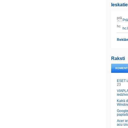
Ieskati
Prāt
hc.l
Reklām
Raksti
KOMENT
ESET i
23
VIAPLA
iedzīvo
Katrā 
Windo
Google
paplaš
Acer ie
acu izs