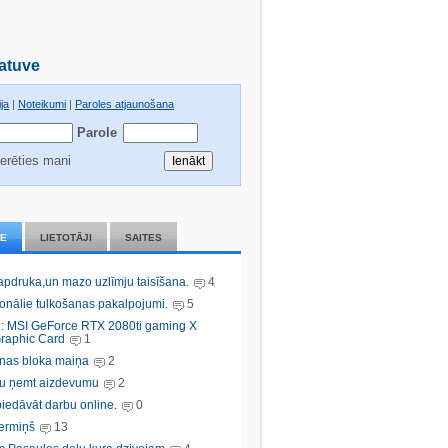
atuve
ja
|
Noteikumi
|
Paroles atjaunošana
Parole
erēties mani
IE
LIETOTĀJI
SAITES
 apdruka,un mazo uzlīmju taisīšana.
4
ionālie tulkošanas pakalpojumi.
5
: MSI GeForce RTX 2080ti gaming X
raphic Card
1
nas bloka maiņa
2
bu ņemt aizdevumu
2
iedāvāt darbu online.
0
ermiņš
13