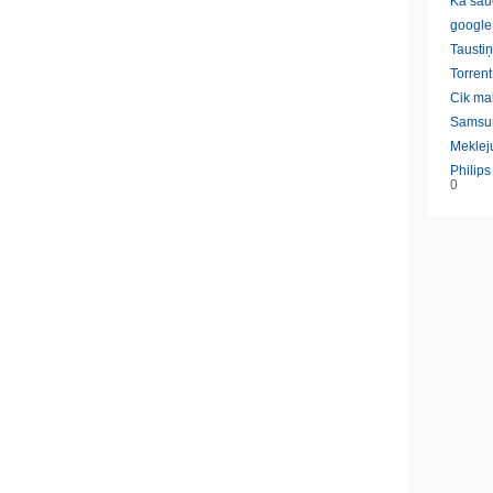
Ka sau
google
Taustiņ
Torrent
Cik ma
Samsu
Meklej
Philip
0