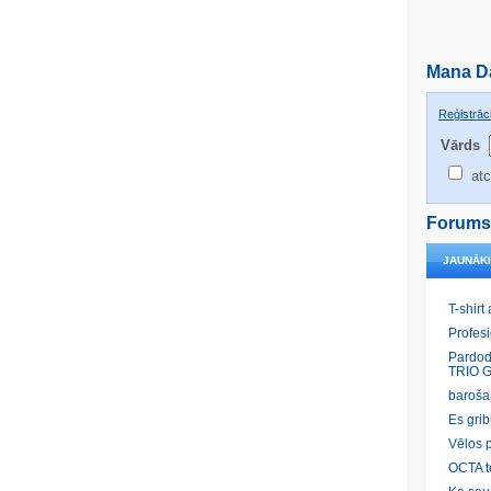
Mana D
Reģistrāci
Vārds
atc
Forums
JAUNĀK
T-shirt
Profes
Pardod
TRIO G
baroša
Es gri
Vēlos p
OCTA t