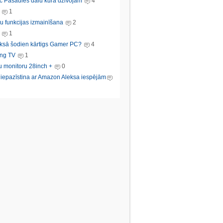
c Pasaules dalu kura dzivojam
4
1
u funkcijas izmainīšana
2
1
ksā šodien kārtigs Gamer PC?
4
ng TV
1
u monitoru 28inch +
0
s iepazīstina ar Amazon Aleksa iespējām