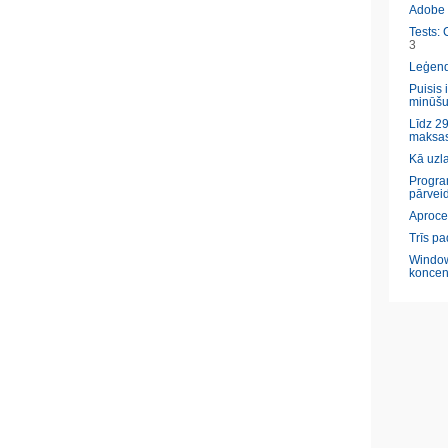
Adobe l
Tests: 
3
Leģendā
Puisis 
minūšu
Līdz 29
maksas
Kā uzl
Program
pārveid
Aproce
Trīs pa
Window
koncen