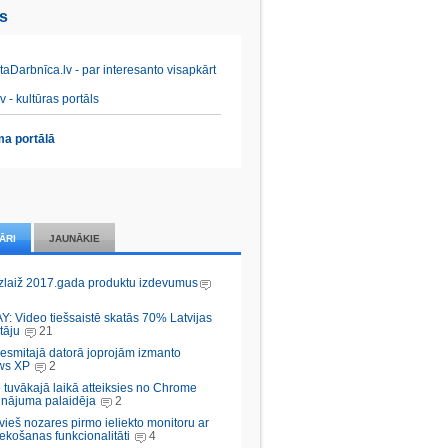
es
aDarbnīca.lv - par interesanto visapkārt
v - kultūras portāls
a portālā
ĀRI
JAUNĀKIE
zlaiž 2017.gada produktu izdevumus
Y: Video tiešsaistē skatās 70% Latvijas
tāju
21
desmitajā datorā joprojām izmanto
ws XP
2
 tuvākajā laikā atteiksies no Chrome
inājuma palaidēja
2
vieš nozares pirmo ieliekto monitoru ar
ekošanas funkcionalitāti
4