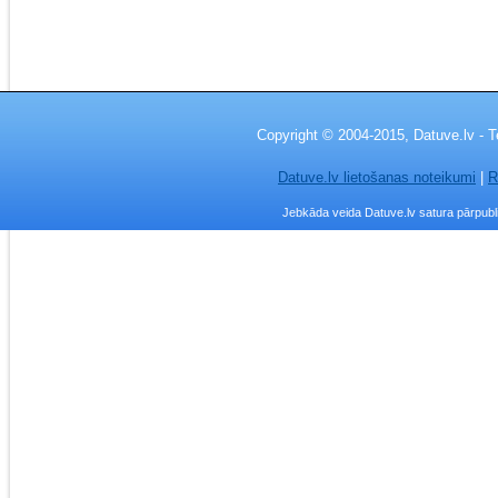
Copyright © 2004-2015, Datuve.lv - T
Datuve.lv lietošanas noteikumi
|
R
Jebkāda veida Datuve.lv satura pārpublic