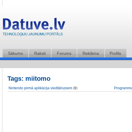
Sākums
Raksti
Forums
Reklāma
Profils
Tags: miitomo
Nintendo pirmā aplikācija viedtālruņiem
(
0
)
Programma