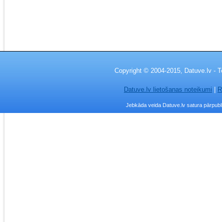
Copyright © 2004-2015, Datuve.lv - T
Datuve.lv lietošanas noteikumi
|
R
Jebkāda veida Datuve.lv satura pārpublic