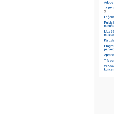
Adobe l
Tests: 
3
Leģendā
Puisis 
minūšu
Līdz 29
maksas
Kā uzl
Program
pārveid
Aproce
Trīs pa
Window
koncen