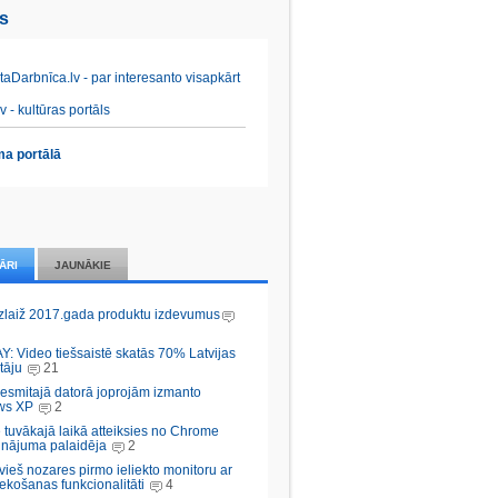
es
aDarbnīca.lv - par interesanto visapkārt
v - kultūras portāls
a portālā
ĀRI
JAUNĀKIE
zlaiž 2017.gada produktu izdevumus
Y: Video tiešsaistē skatās 70% Latvijas
tāju
21
desmitajā datorā joprojām izmanto
ws XP
2
 tuvākajā laikā atteiksies no Chrome
inājuma palaidēja
2
vieš nozares pirmo ieliekto monitoru ar
ekošanas funkcionalitāti
4