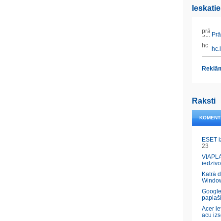
Ieskati
Prāt
hc.l
Reklām
Raksti
KOMENT
ESET i
23
VIAPLA
iedzīvo
Katrā 
Windo
Google
paplaš
Acer ie
acu izs