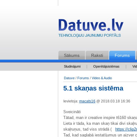
Sākums
Raksti
Forums
Sludinājumi
Operētājsistēmas
Vi
Datuve
/
Forums
/
Video & Audio
5.1 skaņas sistēma
Ievietoja:
macats16
@ 2018.03.18 16:36
Sveicināti
Tātad, man ir creative inspire t6160 ska
Lieta ir tāda, ka man skaņ tikai divi skaļ
skaļruņus, tad viss strādā (
https://cli
Tad, kad saglabā iestatījumus un aizver ci