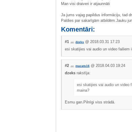
Man visi draiveri ir atjaunnāti
Ja jums vajag papildus informāciju, tad dro
Paldies par sakarīgām atbildēm.Jauku ju
Komentāri:
#1
@ 2018.03.31 17:23
dzeks
esi skatijies vai audio un video failiem
#2
@ 2018.04.03 19:24
macats16
dzeks
rakstīja:
esi skatijies vai audio un video 
maina?
Esmu gan.Pilnīgi viss strādā.