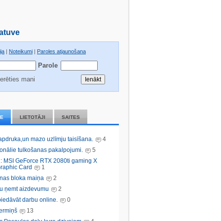
atuve
ja
|
Noteikumi
|
Paroles atjaunošana
Parole
erēties mani
IE
LIETOTĀJI
SAITES
 apdruka,un mazo uzlīmju taisīšana.
4
ionālie tulkošanas pakalpojumi.
5
: MSI GeForce RTX 2080ti gaming X
raphic Card
1
nas bloka maiņa
2
bu ņemt aizdevumu
2
iedāvāt darbu online.
0
ermiņš
13