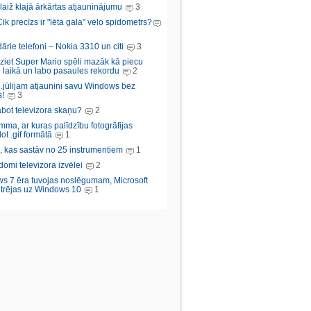
aiž klajā ārkārtas atjauninājumu
3
Cik precīzs ir "lēta gala" velo spidometrs?
rie telefoni – Nokia 3310 un citi
3
iziet Super Mario spēli mazāk kā piecu
 laikā un labo pasaules rekordu
2
.jūlijam atjaunini savu Windows bez
!
3
abot televizora skaņu?
2
ma, ar kuras palīdzību fotogrāfijas
ot .gif formātā
1
, kas sastāv no 25 instrumentiem
1
domi televizora izvēlei
2
s 7 ēra tuvojas noslēgumam, Microsoft
trējas uz Windows 10
1