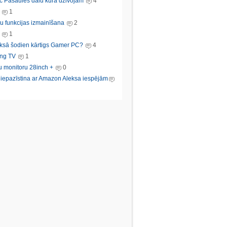
c Pasaules dalu kura dzivojam
4
1
u funkcijas izmainīšana
2
1
ksā šodien kārtigs Gamer PC?
4
ng TV
1
u monitoru 28inch +
0
s iepazīstina ar Amazon Aleksa iespējām