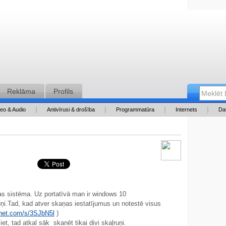
Reklāma
Profils
deo & Audio
Antivīrusi & drošība
Programmatūra
Internets
Da
ņas sistēma. Uz portatīvā man ir windows 10
ruņi.Tad, kad atver skaņas iestatījumus un notestē visus
p2net.com/s/3SJbN5l
)
et, tad atkal sāk skanēt tikai divi skaļruņi.