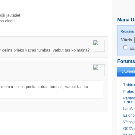
ši jautātiet
Mana D
ms dienu
Reģistrāci
Vārds
atc
 ir celins prieks katras tumbas, varbut tas ko maina?
Forums
JAUNĀK
T-shirt
failiem ir celins prieks katras tumbas, varbut tas ko
Profes
Pardod
TRIO G
baroša
Es gri
Vēlos p
OCTA t