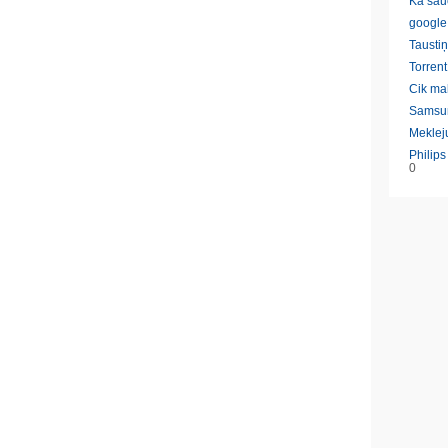
Ka sau
google
Taustiņ
Torrent
Cik ma
Samsu
Meklej
Philip
0