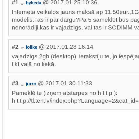
#1
@ 2017.01.25 10:36
bykeda
Interneta veikalos jauns maksā ap 11.50eur.,1
modelis.Tas ir par dārgu?Pa 5 sameklēt būs pagrū
nenorādīji,kas ir vajadzīgs, vai tas ir SODIMM va
#2
@ 2017.01.28 16:14
lolike
vajadzīgs 2gb (desktop). ierakstīju te, jo iespēj
tikt vaļā no liekā.
#3
@ 2017.01.30 11:33
jurro
Pameklē te (izņem atstarpes no h t t p ):
h t t p://tl.teh.lv/index.php?Language=2&cat_i