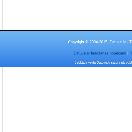
Copyright © 2004-2015, Datuve.lv - T
Datuve.lv lietošanas noteikumi
|
R
Jebkāda veida Datuve.lv satura pārpublic