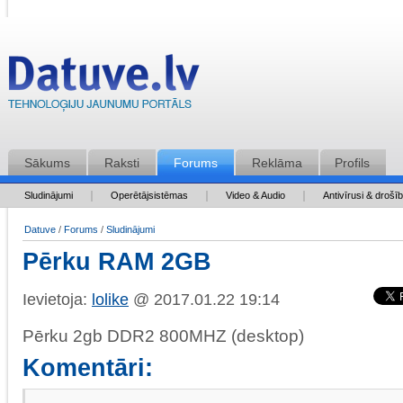
Sākums
Raksti
Forums
Reklāma
Profils
Sludinājumi
Operētājsistēmas
Video & Audio
Antivīrusi & drošī
Datuve
/
Forums
/
Sludinājumi
Pērku RAM 2GB
Ievietoja:
lolike
@ 2017.01.22 19:14
Pērku 2gb DDR2 800MHZ (desktop)
Komentāri: