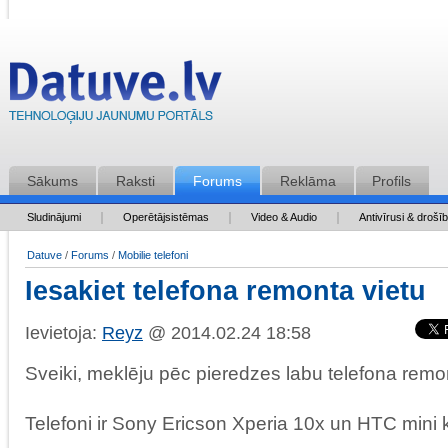
Sākums
Raksti
Forums
Reklāma
Profils
Sludinājumi
Operētājsistēmas
Video & Audio
Antivīrusi & drošī
Datuve
/
Forums
/
Mobilie telefoni
Iesakiet telefona remonta vietu
Ievietoja:
Reyz
@ 2014.02.24 18:58
Sveiki, meklēju pēc pieredzes labu telefona remon
Telefoni ir Sony Ericson Xperia 10x un HTC mini 