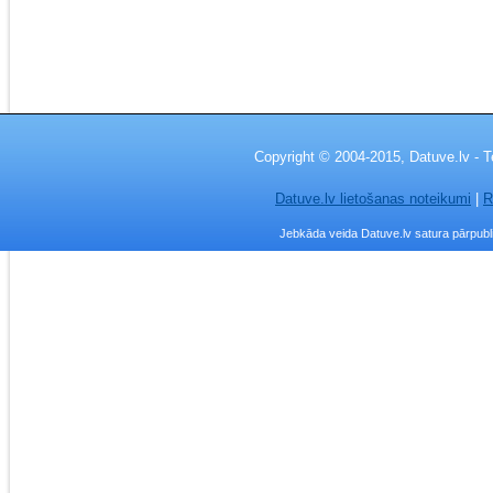
Copyright © 2004-2015, Datuve.lv - T
Datuve.lv lietošanas noteikumi
|
R
Jebkāda veida Datuve.lv satura pārpublic