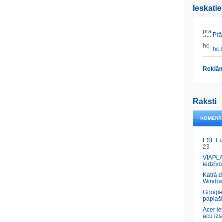
Ieskati
Prāt
hc.l
Reklām
Raksti
KOMENT
ESET i
23
VIAPLA
iedzīvo
Katrā 
Windo
Google
paplaš
Acer ie
acu izs