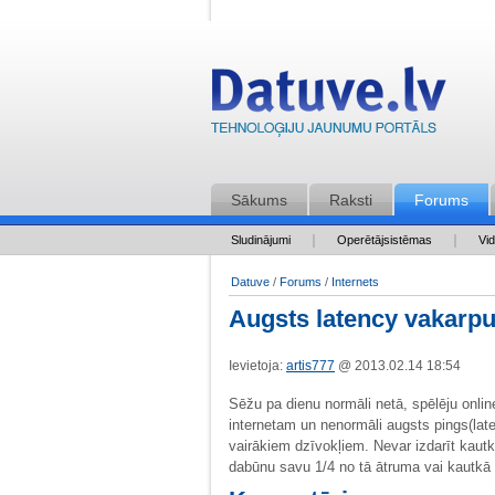
Sākums
Raksti
Forums
Sludinājumi
Operētājsistēmas
Vi
Datuve
/
Forums
/
Internets
Augsts latency vakarp
Ievietoja:
artis777
@ 2013.02.14 18:54
Sēžu pa dienu normāli netā, spēlēju onlin
internetam un nenormāli augsts pings(late
vairākiem dzīvokļiem. Nevar izdarīt kautkā 
dabūnu savu 1/4 no tā ātruma vai kautkā 