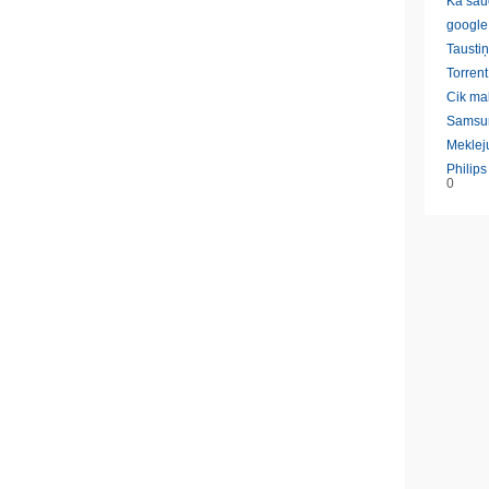
Ka sau
google
Taustiņ
Torrent
Cik ma
Samsu
Meklej
Philip
0