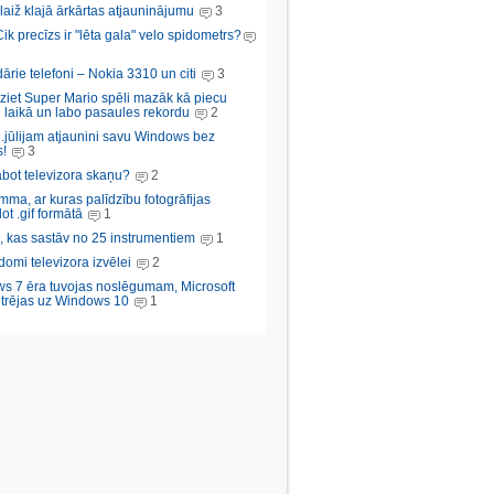
aiž klajā ārkārtas atjauninājumu
3
Cik precīzs ir "lēta gala" velo spidometrs?
rie telefoni – Nokia 3310 un citi
3
iziet Super Mario spēli mazāk kā piecu
 laikā un labo pasaules rekordu
2
.jūlijam atjaunini savu Windows bez
!
3
abot televizora skaņu?
2
ma, ar kuras palīdzību fotogrāfijas
ot .gif formātā
1
, kas sastāv no 25 instrumentiem
1
domi televizora izvēlei
2
s 7 ēra tuvojas noslēgumam, Microsoft
trējas uz Windows 10
1