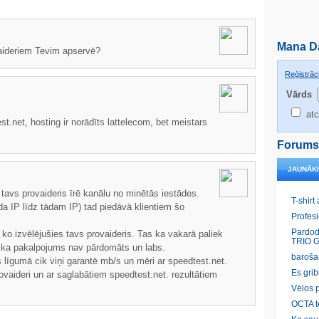
Mana D
vaideriem Tevim apservē?
Reģistrāci
Vārds
atc
.net, hosting ir norādīts lattelecom, bet meistars
Forums
JAUNĀK
 tavs provaideris īrē kanālu no minētās iestādes.
T-shirt
āda IP līdz tādam IP) tad piedāvā klientiem šo
Profes
Pardod
 ko izvēlējušies tavs provaideris. Tas ka vakarā paliek
TRIO G
ina ka pakalpojums nav pārdomāts un labs.
baroša
s līgumā cik viņi garantē mb/s un mēri ar speedtest.net.
Es gri
rovaideri un ar saglabātiem speedtest.net. rezultātiem
Vēlos p
OCTA t