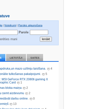
atuve
ja
|
Noteikumi
|
Paroles atjaunošana
Parole
erēties mani
IE
LIETOTĀJI
SAITES
 apdruka,un mazo uzlīmju taisīšana.
4
ionālie tulkošanas pakalpojumi.
5
: MSI GeForce RTX 2080ti gaming X
raphic Card
1
nas bloka maiņa
2
bu ņemt aizdevumu
2
iedāvāt darbu online.
0
ermiņš
13