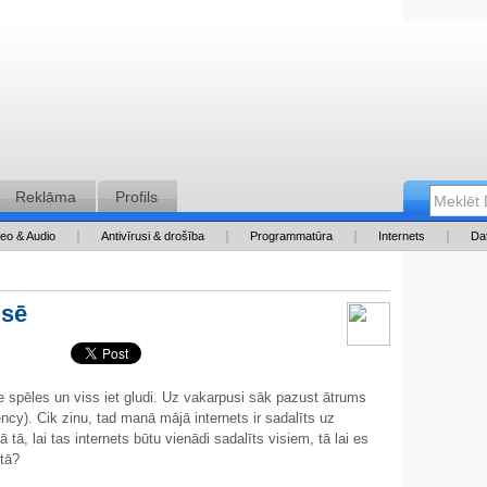
Reklāma
Profils
deo & Audio
Antivīrusi & drošība
Programmatūra
Internets
Da
usē
e spēles un viss iet gludi. Uz vakarpusi sāk pazust ātrums
ncy). Cik zinu, tad manā mājā internets ir sadalīts uz
tā, lai tas internets būtu vienādi sadalīts visiem, tā lai es
tā?