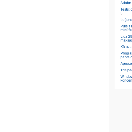
Adobe l
Tests: 
3
Leģendā
Puisis 
minūšu
Līdz 29
maksas
Kā uzl
Program
pārveid
Aproce
Trīs pa
Window
koncen