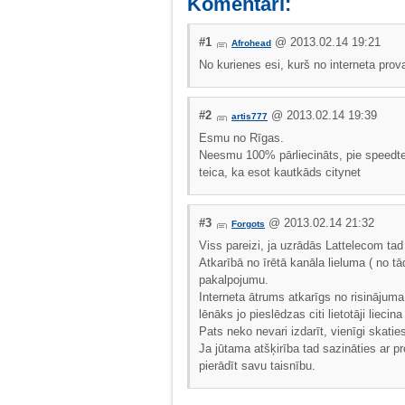
Komentāri:
#1
@ 2013.02.14 19:21
Afrohead
No kurienes esi, kurš no interneta pro
#2
@ 2013.02.14 19:39
artis777
Esmu no Rīgas.
Neesmu 100% pārliecināts, pie speedtest
teica, ka esot kautkāds citynet
#3
@ 2013.02.14 21:32
Forgots
Viss pareizi, ja uzrādās Lattelecom tad
Atkarībā no īrētā kanāla lieluma ( no t
pakalpojumu.
Interneta ātrums atkarīgs no risinājuma
lēnāks jo pieslēdzas citi lietotāji liec
Pats neko nevari izdarīt, vienīgi skatie
Ja jūtama atšķirība tad sazināties ar p
pierādīt savu taisnību.