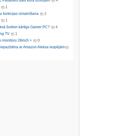
c Pasaules dalu kura dzivojam
4
1
u funkcijas izmainīšana
2
1
ksā šodien kārtigs Gamer PC?
4
ng TV
1
u monitoru 28inch +
0
s iepazīstina ar Amazon Aleksa iespējām