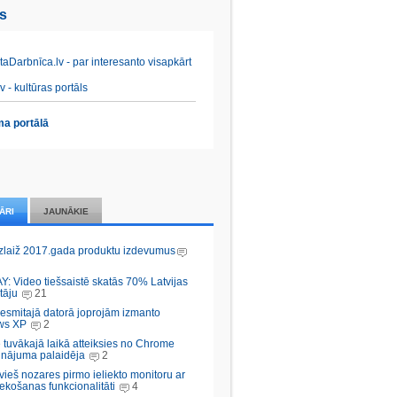
es
aDarbnīca.lv - par interesanto visapkārt
v - kultūras portāls
a portālā
ĀRI
JAUNĀKIE
zlaiž 2017.gada produktu izdevumus
Y: Video tiešsaistē skatās 70% Latvijas
tāju
21
desmitajā datorā joprojām izmanto
ws XP
2
 tuvākajā laikā atteiksies no Chrome
inājuma palaidēja
2
vieš nozares pirmo ieliekto monitoru ar
ekošanas funkcionalitāti
4