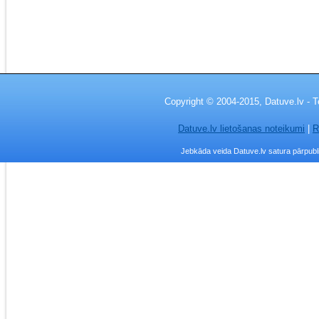
Copyright © 2004-2015, Datuve.lv - T
Datuve.lv lietošanas noteikumi
|
R
Jebkāda veida Datuve.lv satura pārpublic