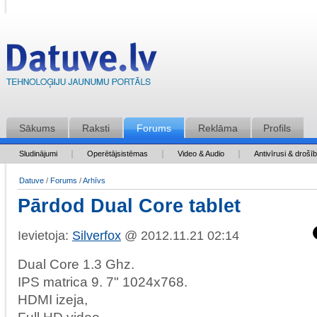
Sākums
Raksti
Forums
Reklāma
Profils
Sludinājumi
Operētājsistēmas
Video & Audio
Antivīrusi & drošī
Datuve
/
Forums
/
Arhīvs
Pārdod Dual Core tablet
Ievietoja:
Silverfox
@ 2012.11.21 02:14
Dual Core 1.3 Ghz.
IPS matrica 9. 7" 1024x768.
HDMI izeja,