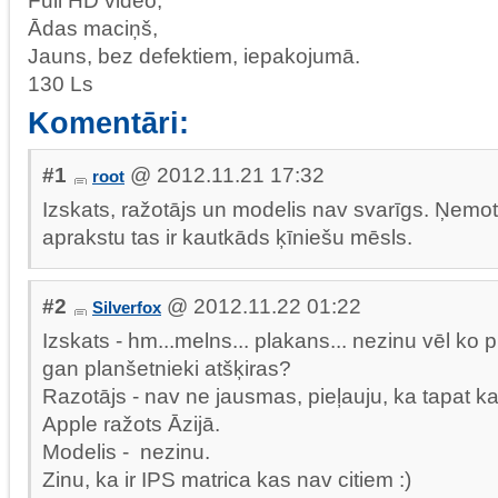
Full HD video,
Ādas maciņš,
Jauns, bez defektiem, iepakojumā.
130 Ls
Komentāri:
#1
@ 2012.11.21 17:32
root
Izskats, ražotājs un modelis nav svarīgs. Ņemot
aprakstu tas ir kautkāds ķīniešu mēsls.
#2
@ 2012.11.22 01:22
Silverfox
Izskats - hm...melns... plakans... nezinu vēl ko pi
gan planšetnieki atšķiras?
Razotājs - nav ne jausmas, pieļauju, ka tapat
Apple ražots Āzijā.
Modelis - nezinu.
Zinu, ka ir IPS matrica kas nav citiem :)