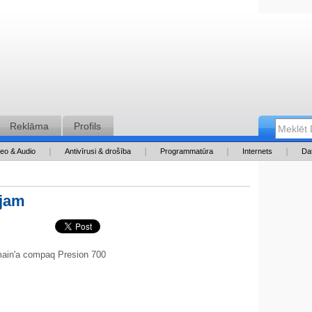
Reklāma
Profils
deo & Audio
Antivīrusi & drošība
Programmatūra
Internets
Da
ajam
main'a compaq Presion 700