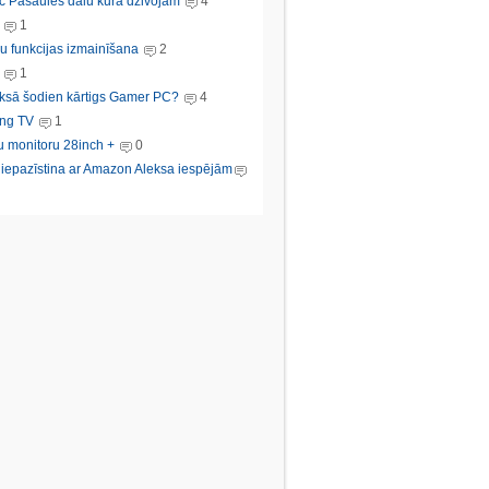
c Pasaules dalu kura dzivojam
4
1
u funkcijas izmainīšana
2
1
ksā šodien kārtigs Gamer PC?
4
ng TV
1
u monitoru 28inch +
0
s iepazīstina ar Amazon Aleksa iespējām