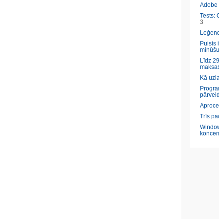
Adobe l
Tests: 
3
Leģendā
Puisis 
minūšu
Līdz 29
maksas
Kā uzl
Program
pārveid
Aproce
Trīs pa
Window
koncen