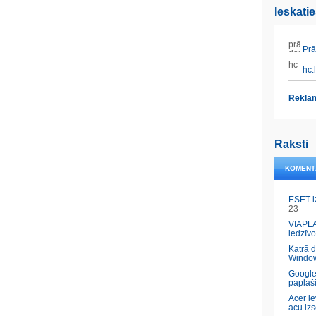
Ieskati
Prāt
hc.l
Reklām
Raksti
KOMENT
ESET i
23
VIAPLA
iedzīvo
Katrā 
Windo
Google
paplaš
Acer ie
acu izs