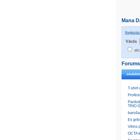
Mana D
Reģistrāci
Vārds
atc
Forums
JAUNĀK
T-shirt
Profes
Pardod
TRIO G
baroša
Es gri
Vēlos p
OCTA t