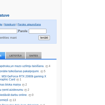
atuve
ja
|
Noteikumi
|
Paroles atjaunošana
Parole
erēties mani
IE
LIETOTĀJI
SAITES
 apdruka,un mazo uzlīmju taisīšana.
4
ionālie tulkošanas pakalpojumi.
5
: MSI GeForce RTX 2080ti gaming X
raphic Card
1
nas bloka maiņa
2
bu ņemt aizdevumu
2
iedāvāt darbu online.
0
ermiņš
13