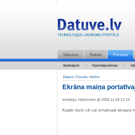
Sākums
Raksti
Forums
Sludinājumi
Operētājsistēmas
Vi
Datuve
/
Forums
/
Arhīvs
Ekrāna maiņa portatīv
Ievietoja:
Hellreviver
@ 2005.11.05 22:24
Kaads nezin cik var izmaksaat ekraana 