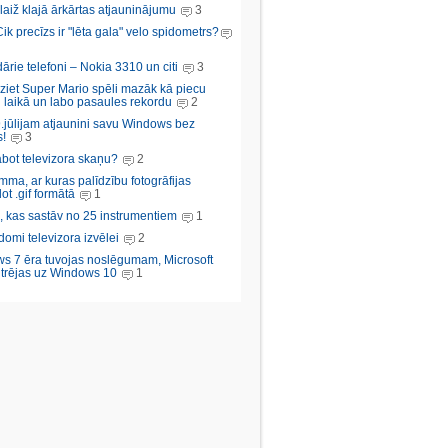
aiž klajā ārkārtas atjauninājumu
3
Cik precīzs ir "lēta gala" velo spidometrs?
rie telefoni – Nokia 3310 un citi
3
iziet Super Mario spēli mazāk kā piecu
 laikā un labo pasaules rekordu
2
.jūlijam atjaunini savu Windows bez
!
3
abot televizora skaņu?
2
ma, ar kuras palīdzību fotogrāfijas
ot .gif formātā
1
, kas sastāv no 25 instrumentiem
1
domi televizora izvēlei
2
s 7 ēra tuvojas noslēgumam, Microsoft
trējas uz Windows 10
1