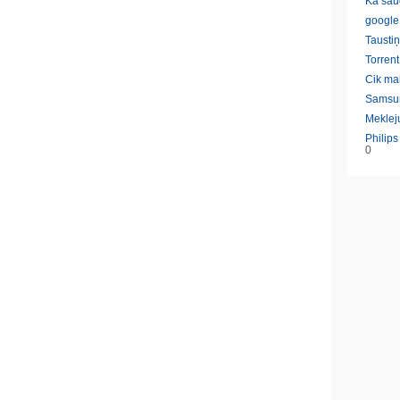
Ka sau
google
Taustiņ
Torrent
Cik ma
Samsu
Meklej
Philip
0