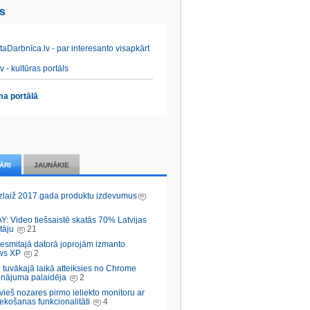
es
aDarbnīca.lv - par interesanto visapkārt
v - kultūras portāls
a portālā
ĀRI
JAUNĀKIE
zlaiž 2017.gada produktu izdevumus
Y: Video tiešsaistē skatās 70% Latvijas
tāju
21
desmitajā datorā joprojām izmanto
ws XP
2
 tuvākajā laikā atteiksies no Chrome
inājuma palaidēja
2
vieš nozares pirmo ieliekto monitoru ar
ekošanas funkcionalitāti
4